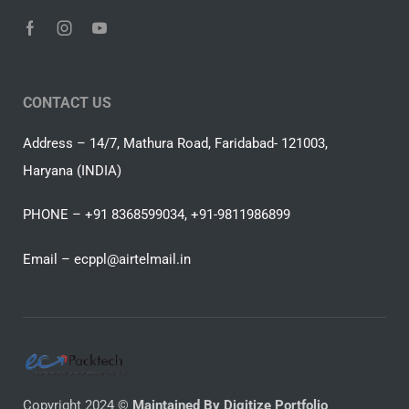
CONTACT US
Address – 14/7, Mathura Road, Faridabad- 121003,
Haryana (INDIA)
PHONE – +91 8368599034, +91-9811986899
Email –
ecppl@airtelmail.in
Copyright 2024 ©
Maintained By Digitize Portfolio