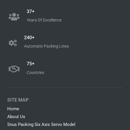
37+
Years Of Excellence
240+
Automatic Packing Lines
75+
Countries
SITE MAP
Home
About Us
Snus Packing Six Axis Servo Model