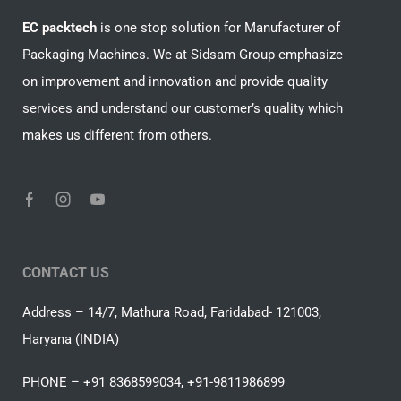
EC packtech
is one stop solution for Manufacturer of
Packaging Machines. We at Sidsam Group emphasize
on improvement and innovation and provide quality
services and understand our customer’s quality which
makes us different from others.
CONTACT US
Address – 14/7, Mathura Road, Faridabad- 121003,
Haryana (INDIA)
PHONE – +91 8368599034, +91-9811986899