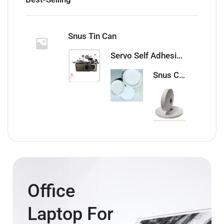
Snus Tin Can
Servo Self Adhesive Sticker Labelling machine
Snus Can
Snus Pa
Office
Laptop For