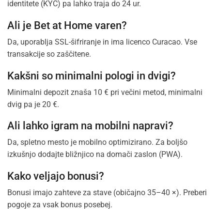
identitete (KYC) pa lahko traja do 24 ur.
Ali je Bet at Home varen?
Da, uporablja SSL-šifriranje in ima licenco Curacao. Vse
transakcije so zaščitene.
Kakšni so minimalni pologi in dvigi?
Minimalni depozit znaša 10 € pri večini metod, minimalni
dvig pa je 20 €.
Ali lahko igram na mobilni napravi?
Da, spletno mesto je mobilno optimizirano. Za boljšo
izkušnjo dodajte bližnjico na domači zaslon (PWA).
Kako veljajo bonusi?
Bonusi imajo zahteve za stave (običajno 35–40 ×). Preberi
pogoje za vsak bonus posebej.