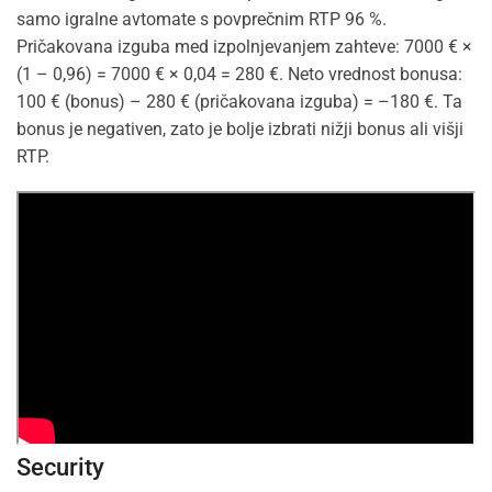
samo igralne avtomate s povprečnim RTP 96 %.
Pričakovana izguba med izpolnjevanjem zahteve: 7000 € ×
(1 – 0,96) = 7000 € × 0,04 = 280 €. Neto vrednost bonusa:
100 € (bonus) – 280 € (pričakovana izguba) = –180 €. Ta
bonus je negativen, zato je bolje izbrati nižji bonus ali višji
RTP.
Security