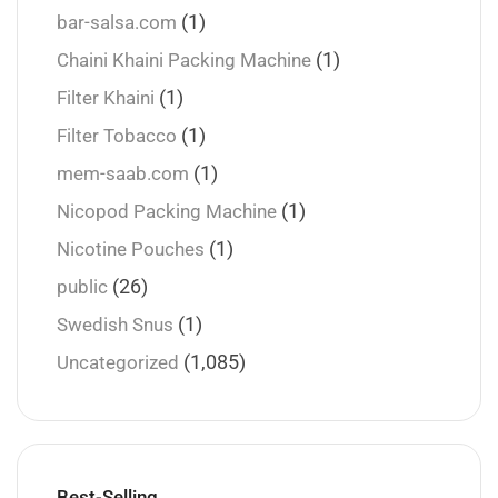
(1)
bar-salsa.com
(1)
Chaini Khaini Packing Machine
(1)
Filter Khaini
(1)
Filter Tobacco
(1)
mem-saab.com
(1)
Nicopod Packing Machine
(1)
Nicotine Pouches
(26)
public
(1)
Swedish Snus
(1,085)
Uncategorized
Best-Selling