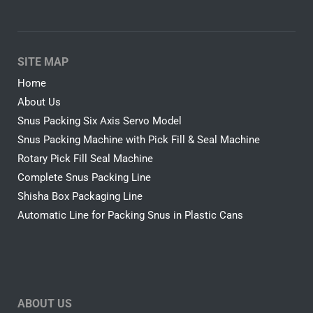
SITE MAP
Home
About Us
Snus Packing Six Axis Servo Model
Snus Packing Machine with Pick Fill & Seal Machine
Rotary Pick Fill Seal Machine
Complete Snus Packing Line
Shisha Box Packaging Line
Automatic Line for Packing Snus in Plastic Cans
ABOUT US