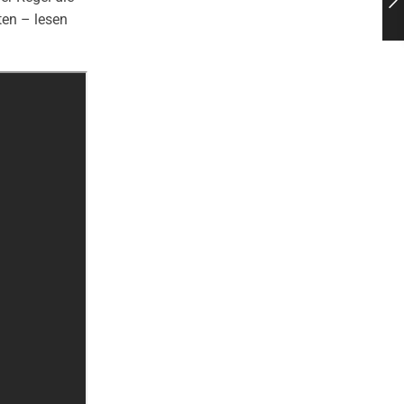
ten – lesen