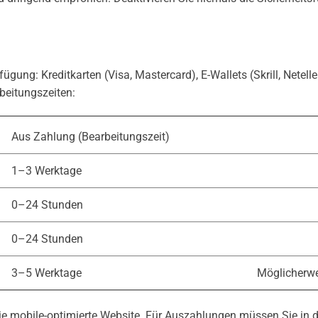
ng: Kreditkarten (Visa, Mastercard), E-Wallets (Skrill, Netelle
beitungszeiten:
Aus Zahlung (Bearbeitungszeit)
1–3 Werktage
0–24 Stunden
0–24 Stunden
3–5 Werktage
Möglicherw
ie mobile-optimierte Website. Für Auszahlungen müssen Sie in d