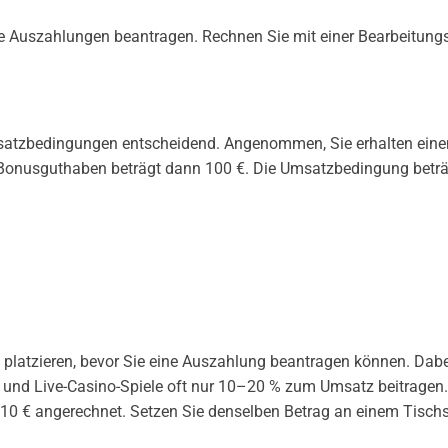
ne Auszahlungen beantragen. Rechnen Sie mit einer Bearbeitung
atzbedingungen entscheidend. Angenommen, Sie erhalten eine
 Bonusguthaben beträgt dann 100 €. Die Umsatzbedingung beträg
platzieren, bevor Sie eine Auszahlung beantragen können. Dabe
e und Live-Casino-Spiele oft nur 10–20 % zum Umsatz beitragen
 10 € angerechnet. Setzen Sie denselben Betrag an einem Tischs