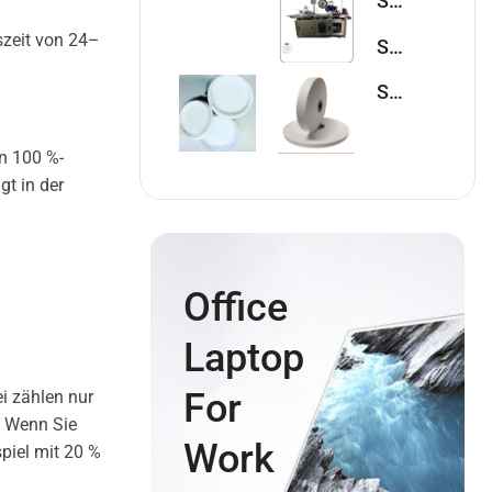
Servo Self Adhesive Sticker Labelling machine
szeit von 24–
Snus Can
Snus Packing Paper Non Woven Fabric/ Rolls
n 100 %-
t in der
Office
Laptop
For
i zählen nur
. Wenn Sie
Work
piel mit 20 %