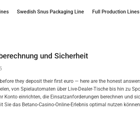
ines
Swedish Snus Packaging Line
Full Production Lines
zberechnung und Sicherheit
5
before they deposit their first euro — here are the honest answer
len, von Spielautomaten über Live-Dealer-Tische bis hin zu Spo
 Ihr Konto einrichten, die Einsatzanforderungen berechnen und sic
t Sie das Betano-Casino-Online-Erlebnis optimal nutzen können