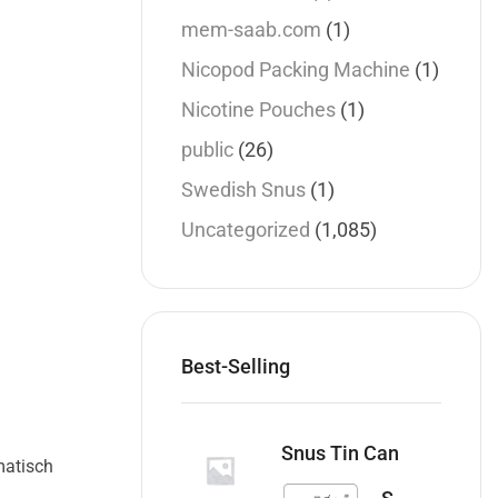
mem-saab.com
(1)
Nicopod Packing Machine
(1)
Nicotine Pouches
(1)
public
(26)
Swedish Snus
(1)
Uncategorized
(1,085)
Best-Selling
Snus Tin Can
matisch