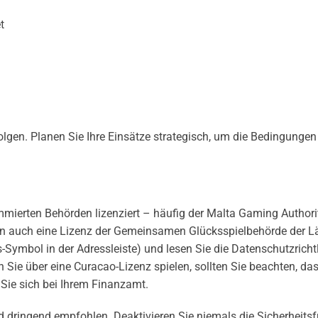
t
lgen. Planen Sie Ihre Einsätze strategisch, um die Bedingungen 
mmierten Behörden lizenziert – häufig der Malta Gaming Author
n auch eine Lizenz der Gemeinsamen Glücksspielbehörde der L
-Symbol in der Adressleiste) und lesen Sie die Datenschutzricht
Sie über eine Curacao-Lizenz spielen, sollten Sie beachten, da
 Sie sich bei Ihrem Finanzamt.
rd dringend empfohlen. Deaktivieren Sie niemals die Sicherheits