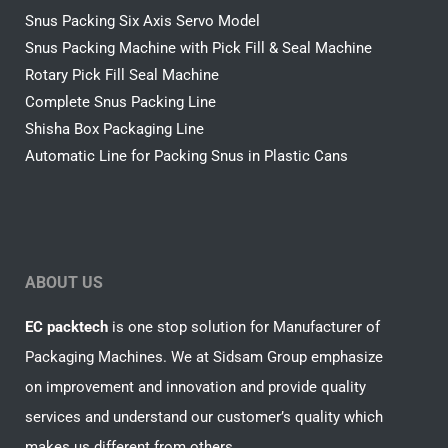
Snus Packing Six Axis Servo Model
Snus Packing Machine with Pick Fill & Seal Machine
Rotary Pick Fill Seal Machine
Complete Snus Packing Line
Shisha Box Packaging Line
Automatic Line for Packing Snus in Plastic Cans
ABOUT US
EC packtech
is one stop solution for Manufacturer of
Packaging Machines. We at Sidsam Group emphasize
on improvement and innovation and provide quality
services and understand our customer’s quality which
makes us different from others.