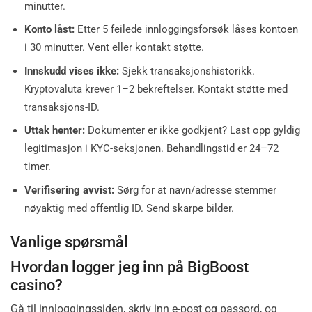
minutter.
Konto låst:
Etter 5 feilede innloggingsforsøk låses kontoen
i 30 minutter. Vent eller kontakt støtte.
Innskudd vises ikke:
Sjekk transaksjonshistorikk.
Kryptovaluta krever 1–2 bekreftelser. Kontakt støtte med
transaksjons-ID.
Uttak henter:
Dokumenter er ikke godkjent? Last opp gyldig
legitimasjon i KYC-seksjonen. Behandlingstid er 24–72
timer.
Verifisering avvist:
Sørg for at navn/adresse stemmer
nøyaktig med offentlig ID. Send skarpe bilder.
Vanlige spørsmål
Hvordan logger jeg inn på BigBoost
casino?
Gå til innloggingssiden, skriv inn e-post og passord, og