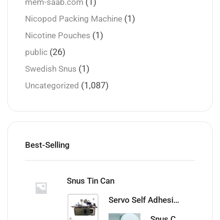
(1)
mem-saab.com
(1)
Nicopod Packing Machine
(1)
Nicotine Pouches
(26)
public
(1)
Swedish Snus
(1,087)
Uncategorized
Best-Selling
Snus Tin Can
Servo Self Adhesive Sticker Labelling machine
Snus Can