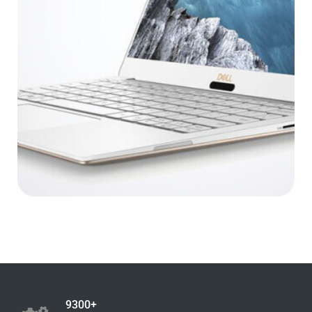
9300+