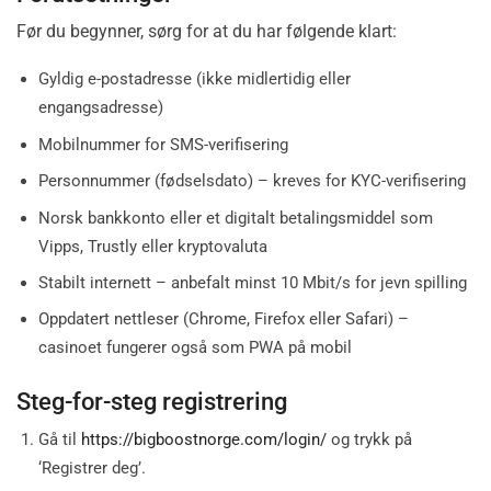
Før du begynner, sørg for at du har følgende klart:
Gyldig e-postadresse (ikke midlertidig eller
engangsadresse)
Mobilnummer for SMS-verifisering
Personnummer (fødselsdato) – kreves for KYC-verifisering
Norsk bankkonto eller et digitalt betalingsmiddel som
Vipps, Trustly eller kryptovaluta
Stabilt internett – anbefalt minst 10 Mbit/s for jevn spilling
Oppdatert nettleser (Chrome, Firefox eller Safari) –
casinoet fungerer også som PWA på mobil
Steg-for-steg registrering
Gå til
https://bigboostnorge.com/login/
og trykk på
‘Registrer deg’.