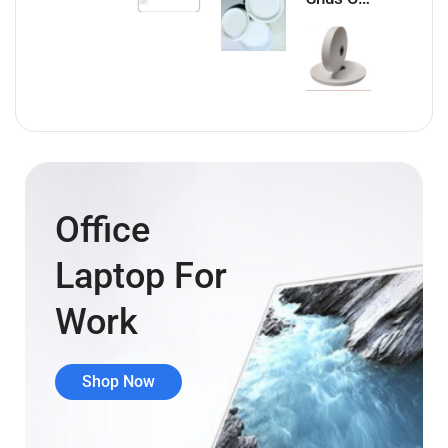
Snus Pa
Office
Laptop For
Work
Shop Now