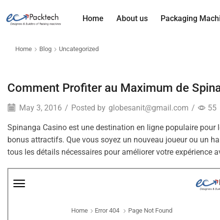
Home
About us
Packaging Mach
Home
Blog
Uncategorized
Comment Profiter au Maximum de Spinan
May 3, 2016
/
Posted by
globesanit@gmail.com
/
55
Spinanga Casino est une destination en ligne populaire pour le
bonus attractifs. Que vous soyez un nouveau joueur ou un hab
tous les détails nécessaires pour améliorer votre expérience 