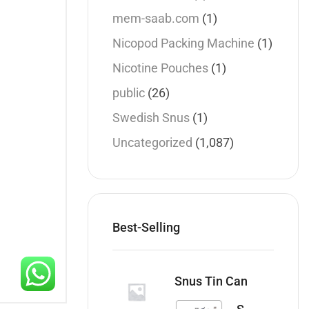
mem-saab.com
(1)
Nicopod Packing Machine
(1)
Nicotine Pouches
(1)
public
(26)
Swedish Snus
(1)
Uncategorized
(1,087)
Best-Selling
Snus Tin Can