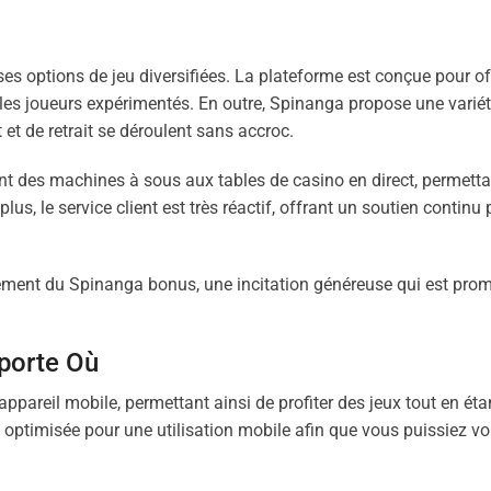
es options de jeu diversifiées. La plateforme est conçue pour of
r les joueurs expérimentés. En outre, Spinanga propose une variét
et de retrait se déroulent sans accroc.
lant des machines à sous aux tables de casino en direct, permett
lus, le service client est très réactif, offrant un soutien continu
lement du Spinanga bonus, une incitation généreuse qui est pro
mporte Où
ppareil mobile, permettant ainsi de profiter des jeux tout en éta
t optimisée pour une utilisation mobile afin que vous puissiez v