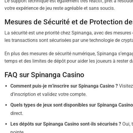
Le support technique est également très réactif, prêt à résoud
votre expérience de jeu reste agréable et sans soucis.
Mesures de Sécurité et de Protection d
La sécurité est une priorité chez Spinanga, avec des mesures 
les transactions sont sécurisées par une technologie de cryp
En plus des mesures de sécurité numérique, Spinanga s’engage
temps et des limites de dépôt pour aider les joueurs à rester da
FAQ sur Spinanga Casino
Comment puis-je m’inscrire sur Spinanga Casino ?
Visitez
d’inscription et validez votre compte.
Quels types de jeux sont disponibles sur Spinanga Casino
direct.
Les dépôts sur Spinanga Casino sont-ils sécurisés ?
Oui, 
pointe.