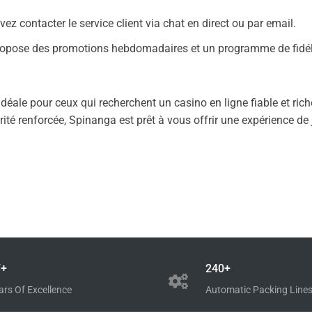
z contacter le service client via chat en direct ou par email.
opose des promotions hebdomadaires et un programme de fidél
éale pour ceux qui recherchent un casino en ligne fiable et rich
ité renforcée, Spinanga est prêt à vous offrir une expérience de 
7+
240+
ars Of Excellence
Automatic Packing Line