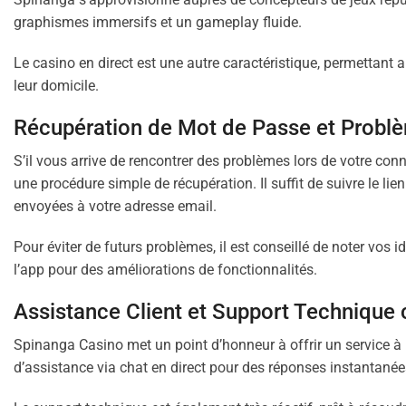
graphismes immersifs et un gameplay fluide.
Le casino en direct est une autre caractéristique, permettant au
leur domicile.
Récupération de Mot de Passe et Probl
S’il vous arrive de rencontrer des problèmes lors de votre c
une procédure simple de récupération. Il suffit de suivre le li
envoyées à votre adresse email.
Pour éviter de futurs problèmes, il est conseillé de noter vos id
l’app pour des améliorations de fonctionnalités.
Assistance Client et Support Technique
Spinanga Casino met un point d’honneur à offrir un service à l
d’assistance via chat en direct pour des réponses instantanée