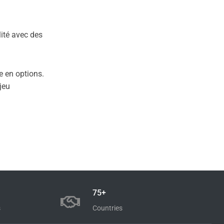
ité avec des
e en options.
jeu
75+
s
Countries