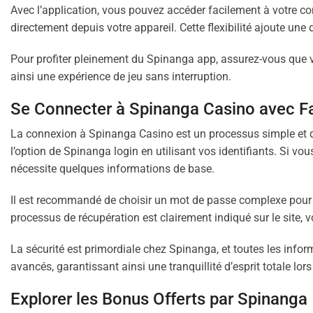
Avec l’application, vous pouvez accéder facilement à votre comp
directement depuis votre appareil. Cette flexibilité ajoute une
Pour profiter pleinement du Spinanga app, assurez-vous que vo
ainsi une expérience de jeu sans interruption.
Se Connecter à Spinanga Casino avec Fa
La connexion à Spinanga Casino est un processus simple et di
l’option de Spinanga login en utilisant vos identifiants. Si vou
nécessite quelques informations de base.
Il est recommandé de choisir un mot de passe complexe pour as
processus de récupération est clairement indiqué sur le site, 
La sécurité est primordiale chez Spinanga, et toutes les infor
avancés, garantissant ainsi une tranquillité d’esprit totale lor
Explorer les Bonus Offerts par Spinanga