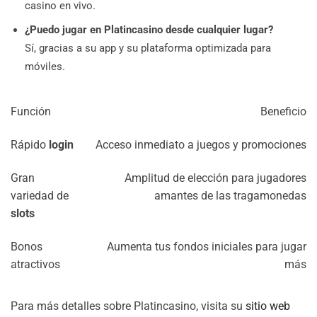
casino en vivo.
¿Puedo jugar en Platincasino desde cualquier lugar?
Sí, gracias a su app y su plataforma optimizada para
móviles.
Función
Beneficio
Rápido
login
Acceso inmediato a juegos y promociones
Gran
Amplitud de elección para jugadores
variedad de
amantes de las tragamonedas
slots
Bonos
Aumenta tus fondos iniciales para jugar
atractivos
más
Para más detalles sobre Platincasino, visita su
sitio web