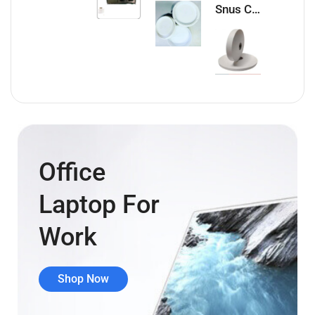
Snus Can
Snus Pa
Office
Laptop For
Work
Shop Now