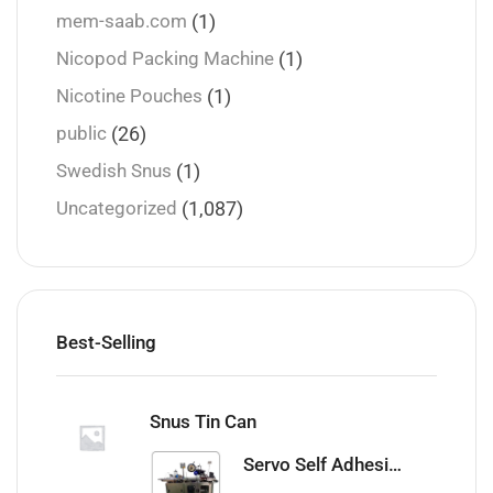
(1)
mem-saab.com
(1)
Nicopod Packing Machine
(1)
Nicotine Pouches
(26)
public
(1)
Swedish Snus
(1,087)
Uncategorized
Best-Selling
Snus Tin Can
Servo Self Adhesive Sticker Labelling machine