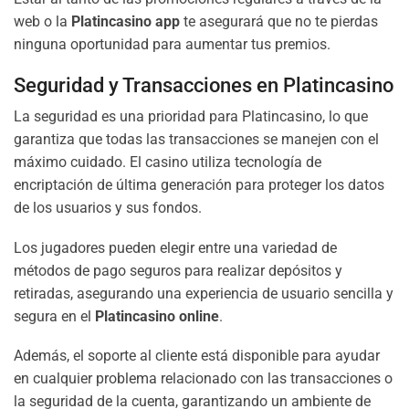
web o la
Platincasino app
te asegurará que no te pierdas
ninguna oportunidad para aumentar tus premios.
Seguridad y Transacciones en Platincasino
La seguridad es una prioridad para Platincasino, lo que
garantiza que todas las transacciones se manejen con el
máximo cuidado. El casino utiliza tecnología de
encriptación de última generación para proteger los datos
de los usuarios y sus fondos.
Los jugadores pueden elegir entre una variedad de
métodos de pago seguros para realizar depósitos y
retiradas, asegurando una experiencia de usuario sencilla y
segura en el
Platincasino online
.
Además, el soporte al cliente está disponible para ayudar
en cualquier problema relacionado con las transacciones o
la seguridad de la cuenta, garantizando un ambiente de