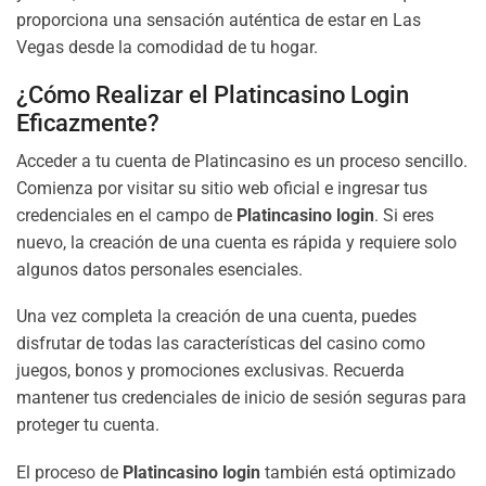
proporciona una sensación auténtica de estar en Las
Vegas desde la comodidad de tu hogar.
¿Cómo Realizar el Platincasino Login
Eficazmente?
Acceder a tu cuenta de Platincasino es un proceso sencillo.
Comienza por visitar su sitio web oficial e ingresar tus
credenciales en el campo de
Platincasino login
. Si eres
nuevo, la creación de una cuenta es rápida y requiere solo
algunos datos personales esenciales.
Una vez completa la creación de una cuenta, puedes
disfrutar de todas las características del casino como
juegos, bonos y promociones exclusivas. Recuerda
mantener tus credenciales de inicio de sesión seguras para
proteger tu cuenta.
El proceso de
Platincasino login
también está optimizado