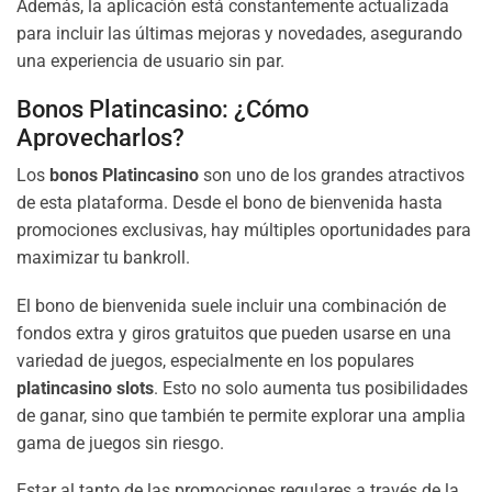
Además, la aplicación está constantemente actualizada
para incluir las últimas mejoras y novedades, asegurando
una experiencia de usuario sin par.
Bonos Platincasino: ¿Cómo
Aprovecharlos?
Los
bonos Platincasino
son uno de los grandes atractivos
de esta plataforma. Desde el bono de bienvenida hasta
promociones exclusivas, hay múltiples oportunidades para
maximizar tu bankroll.
El bono de bienvenida suele incluir una combinación de
fondos extra y giros gratuitos que pueden usarse en una
variedad de juegos, especialmente en los populares
platincasino slots
. Esto no solo aumenta tus posibilidades
de ganar, sino que también te permite explorar una amplia
gama de juegos sin riesgo.
Estar al tanto de las promociones regulares a través de la