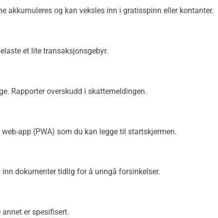
e akkumuleres og kan veksles inn i gratisspinn eller kontanter.
laste et lite transaksjonsgebyr.
orge. Rapporter overskudd i skattemeldingen.
iv web-app (PWA) som du kan legge til startskjermen.
 inn dokumenter tidlig for å unngå forsinkelser.
annet er spesifisert.