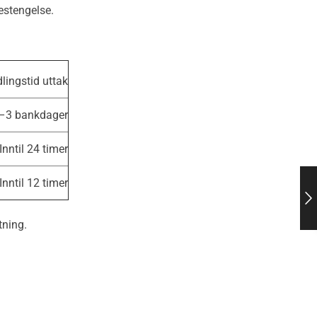
estengelse.
lingstid uttak
–3 bankdager
Inntil 24 timer
Inntil 12 timer
tning.