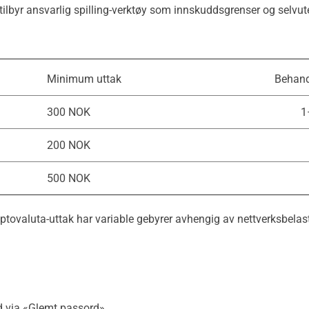
 tilbyr ansvarlig spilling-verktøy som innskuddsgrenser og selvut
Minimum uttak
Behand
300 NOK
1
200 NOK
500 NOK
ryptovaluta-uttak har variable gebyrer avhengig av nettverksbelas
rd via «Glemt passord».