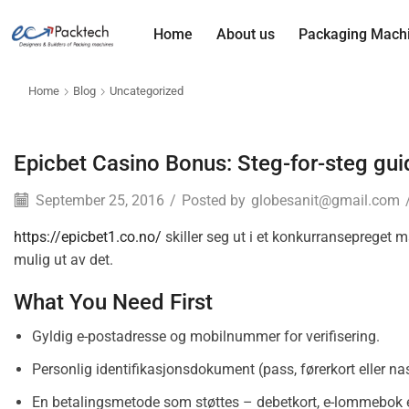
Home
About us
Packaging Mach
Home
Blog
Uncategorized
Epicbet Casino Bonus: Steg-for-steg gui
September 25, 2016
/
Posted by
globesanit@gmail.com
https://epicbet1.co.no/
skiller seg ut i et konkurransepreget 
mulig ut av det.
What You Need First
Gyldig e-postadresse og mobilnummer for verifisering.
Personlig identifikasjonsdokument (pass, førerkort eller na
En betalingsmetode som støttes – debetkort, e-lommebok el