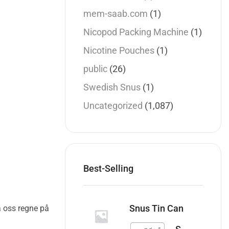
mem-saab.com
(1)
Nicopod Packing Machine
(1)
Nicotine Pouches
(1)
public
(26)
Swedish Snus
(1)
Uncategorized
(1,087)
Best-Selling
Snus Tin Can
a oss regne på