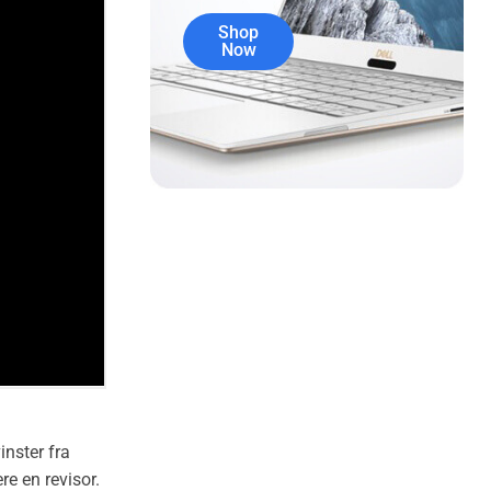
Shop
Now
nster fra
re en revisor.