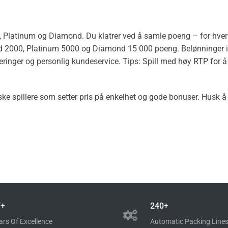
old, Platinum og Diamond. Du klatrer ved å samle poeng – for hv
old 2000, Platinum 5000 og Diamond 15 000 poeng. Belønninger i
neringer og personlig kundeservice. Tips: Spill med høy RTP for
rske spillere som setter pris på enkelhet og gode bonuser. Husk å 
7+
240+
ars Of Excellence
Automatic Packing Line