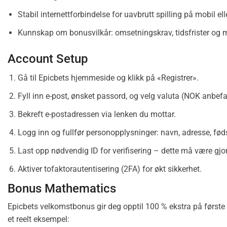
Stabil internettforbindelse for uavbrutt spilling på mobil ell
Kunnskap om bonusvilkår: omsetningskrav, tidsfrister og 
Account Setup
Gå til Epicbets hjemmeside og klikk på «Registrer».
Fyll inn e-post, ønsket passord, og velg valuta (NOK anbefa
Bekreft e-postadressen via lenken du mottar.
Logg inn og fullfør personopplysninger: navn, adresse, fød
Last opp nødvendig ID for verifisering – dette må være gjort
Aktiver tofaktorautentisering (2FA) for økt sikkerhet.
Bonus Mathematics
Epicbets velkomstbonus gir deg opptil 100 % ekstra på førs
et reelt eksempel: