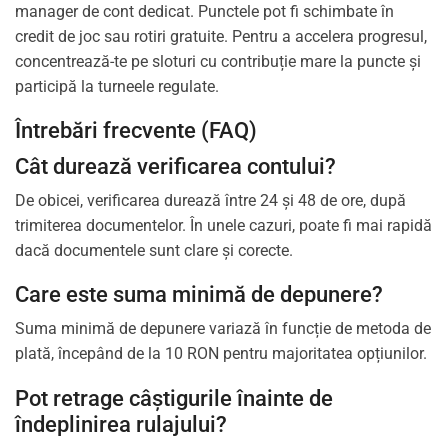
manager de cont dedicat. Punctele pot fi schimbate în
credit de joc sau rotiri gratuite. Pentru a accelera progresul,
concentrează-te pe sloturi cu contribuție mare la puncte și
participă la turneele regulate.
Întrebări frecvente (FAQ)
Cât durează verificarea contului?
De obicei, verificarea durează între 24 și 48 de ore, după
trimiterea documentelor. În unele cazuri, poate fi mai rapidă
dacă documentele sunt clare și corecte.
Care este suma minimă de depunere?
Suma minimă de depunere variază în funcție de metoda de
plată, începând de la 10 RON pentru majoritatea opțiunilor.
Pot retrage câștigurile înainte de
îndeplinirea rulajului?