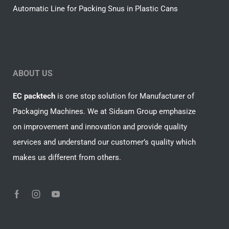
Automatic Line for Packing Snus in Plastic Cans
ABOUT US
EC packtech
is one stop solution for Manufacturer of
Packaging Machines. We at Sidsam Group emphasize
on improvement and innovation and provide quality
services and understand our customer’s quality which
makes us different from others.