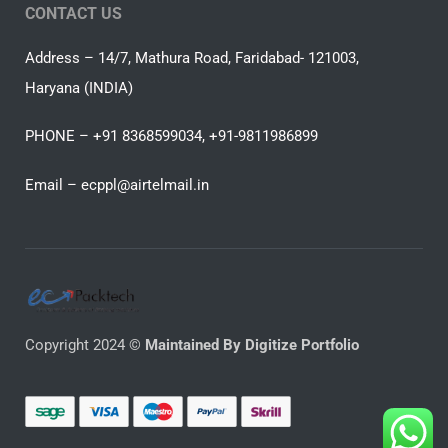
CONTACT US
Address – 14/7, Mathura Road, Faridabad- 121003,
Haryana (INDIA)
PHONE – +91 8368599034, +91-9811986899
Email –
ecppl@airtelmail.in
Copyright 2024 ©
Maintained By Digitize Portfolio