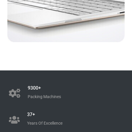
9300+
Packing Machines
37+
Years Of Excellence