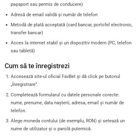
pașaport sau permis de conducere)
Adresă de email validă și număr de telefon
Metodă de plată acceptată (card bancar, portofel electronic,
transfer bancar)
Acces la internet stabil și un dispozitiv modern (PC, telefon
sau tabletă)
Cum să te înregistrezi
Accesează site-ul oficial FavBet și dă click pe butonul
„Înregistrare”.
Completează formularul cu datele personale corecte:
nume, prenume, data nașterii, adresa, email și număr de
telefon.
Alege moneda contului (de exemplu, RON) și setează un
nume de utilizator și o parolă puternică.