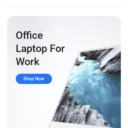
Office
Laptop For
Work
Shop Now