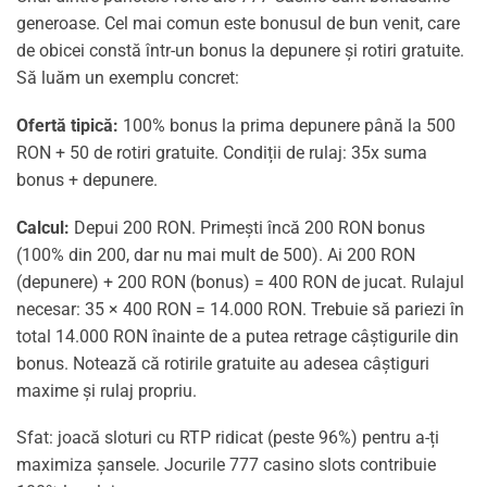
generoase. Cel mai comun este bonusul de bun venit, care
de obicei constă într-un bonus la depunere și rotiri gratuite.
Să luăm un exemplu concret:
Ofertă tipică:
100% bonus la prima depunere până la 500
RON + 50 de rotiri gratuite. Condiții de rulaj: 35x suma
bonus + depunere.
Calcul:
Depui 200 RON. Primești încă 200 RON bonus
(100% din 200, dar nu mai mult de 500). Ai 200 RON
(depunere) + 200 RON (bonus) = 400 RON de jucat. Rulajul
necesar: 35 × 400 RON = 14.000 RON. Trebuie să pariezi în
total 14.000 RON înainte de a putea retrage câștigurile din
bonus. Notează că rotirile gratuite au adesea câștiguri
maxime și rulaj propriu.
Sfat: joacă sloturi cu RTP ridicat (peste 96%) pentru a-ți
maximiza șansele. Jocurile 777 casino slots contribuie