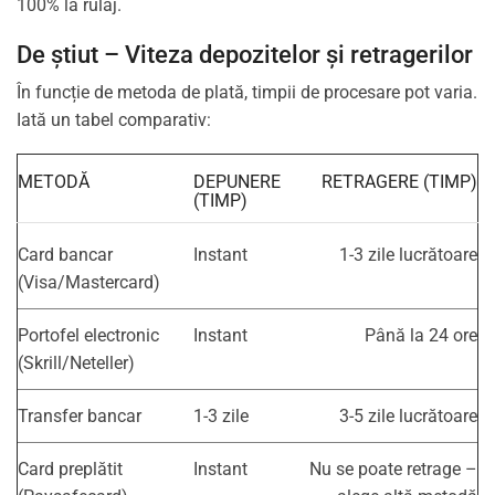
100% la rulaj.
De știut – Viteza depozitelor și retragerilor
În funcție de metoda de plată, timpii de procesare pot varia.
Iată un tabel comparativ:
METODĂ
DEPUNERE
RETRAGERE (TIMP)
(TIMP)
Card bancar
Instant
1-3 zile lucrătoare
(Visa/Mastercard)
Portofel electronic
Instant
Până la 24 ore
(Skrill/Neteller)
Transfer bancar
1-3 zile
3-5 zile lucrătoare
Card preplătit
Instant
Nu se poate retrage –