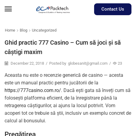
Contact Us
Home
Blog
Uncategorized
Ghid practic 777 Casino – Cum să joci și să
câștigi maxim
December 22, 2018
/
Posted by
globesanit@gmail.com
/
23
Aceasta nu este o recenzie generică de casino — acesta
este un manual practic pentru jucătorii de la
https://777casino.com.ro/
. Dacă ești gata să înveți cum să
folosești platforma eficient, de la înregistrare până la
retragerea câștigurilor, ai ajuns la locul potrivit. Vom
acoperi tot ce trebuie să știi, inclusiv un exemplu concret de
calcul al bonusului.
Pregătirea