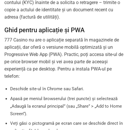
contului (KYC) înainte de a solicita o retragere – trimite o
copie a actului de identitate și un document recent cu
adresa (factură de utilități).
Ghid pentru aplicație și PWA
777 Casino nu are o aplicație separată în magazinele de
aplicații, dar oferă o versiune mobilă optimizată și un
Progressive Web App (PWA). Practic, poți accesa site-ul de
pe orice browser mobil și vei avea parte de aceeași
experiență ca pe desktop. Pentru a instala PWA-ul pe
telefon:
Deschide site-ul în Chrome sau Safari.
Apasă pe meniul browserului (trei puncte) și selectează
„Adaugă la ecranul principal” (sau „Share” > „Add to Home
Screen”).
Veți găsi o pictogramă pe ecran care se deschide direct în