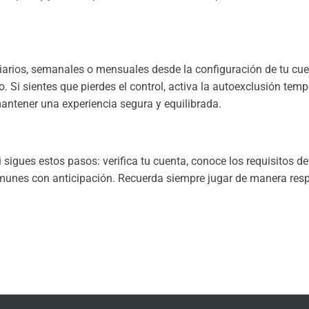
 diarios, semanales o mensuales desde la configuración de tu cu
o. Si sientes que pierdes el control, activa la autoexclusión temp
antener una experiencia segura y equilibrada.
 si sigues estos pasos: verifica tu cuenta, conoce los requisitos d
munes con anticipación. Recuerda siempre jugar de manera res