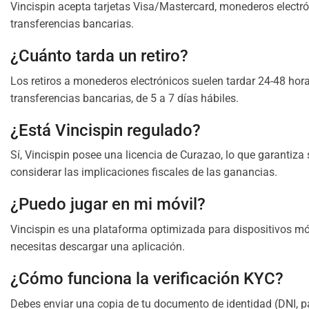
Vincispin acepta tarjetas Visa/Mastercard, monederos electrón
transferencias bancarias.
¿Cuánto tarda un retiro?
Los retiros a monederos electrónicos suelen tardar 24-48 horas
transferencias bancarias, de 5 a 7 días hábiles.
¿Está Vincispin regulado?
Sí, Vincispin posee una licencia de Curazao, lo que garantiza
considerar las implicaciones fiscales de las ganancias.
¿Puedo jugar en mi móvil?
Vincispin es una plataforma optimizada para dispositivos mó
necesitas descargar una aplicación.
¿Cómo funciona la verificación KYC?
Debes enviar una copia de tu documento de identidad (DNI, pa