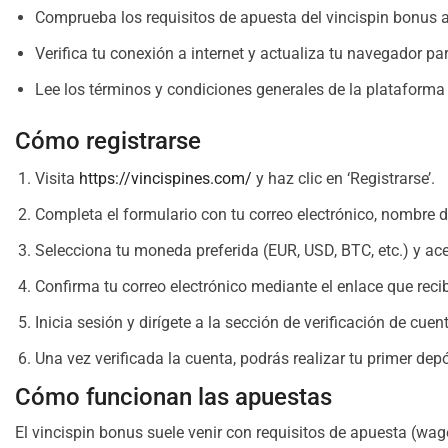
Comprueba los requisitos de apuesta del vincispin bonus 
Verifica tu conexión a internet y actualiza tu navegador pa
Lee los términos y condiciones generales de la plataforma p
Cómo registrarse
Visita
https://vincispines.com/
y haz clic en ‘Registrarse’.
Completa el formulario con tu correo electrónico, nombre 
Selecciona tu moneda preferida (EUR, USD, BTC, etc.) y ace
Confirma tu correo electrónico mediante el enlace que recib
Inicia sesión y dirígete a la sección de verificación de cu
Una vez verificada la cuenta, podrás realizar tu primer depó
Cómo funcionan las apuestas
El vincispin bonus suele venir con requisitos de apuesta (wag