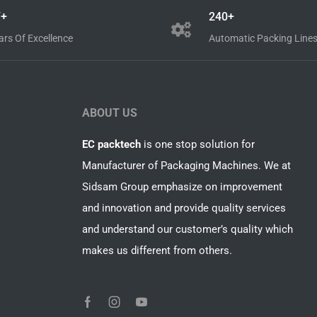
7+
240+
ars Of Excellence
Automatic Packing Line
ABOUT US
EC packtech
is one stop solution for
Manufacturer of Packaging Machines. We at
Sidsam Group emphasize on improvement
and innovation and provide quality services
and understand our customer’s quality which
makes us different from others.