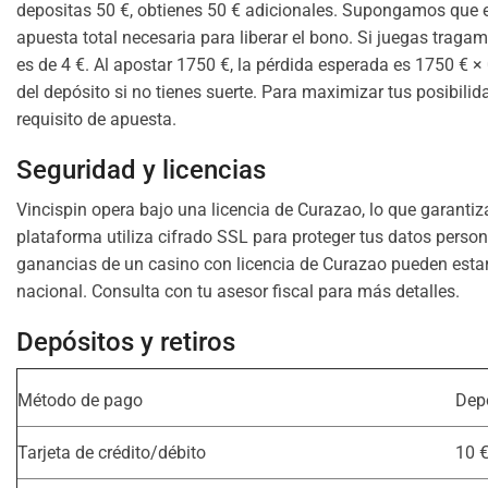
depositas 50 €, obtienes 50 € adicionales. Supongamos que el
apuesta total necesaria para liberar el bono. Si juegas tra
es de 4 €. Al apostar 1750 €, la pérdida esperada es 1750 € × 
del depósito si no tienes suerte. Para maximizar tus posibilid
requisito de apuesta.
Seguridad y licencias
Vincispin opera bajo una licencia de Curazao, lo que garanti
plataforma utiliza cifrado SSL para proteger tus datos persona
ganancias de un casino con licencia de Curazao pueden estar 
nacional. Consulta con tu asesor fiscal para más detalles.
Depósitos y retiros
Método de pago
Dep
Tarjeta de crédito/débito
10 