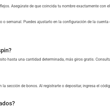
lejos. Asegúrate de que coincida tu nombre exactamente con el 
o o semanal. Puedes ajustarlo en la configuración de la cuenta 
spin?
ósito hasta una cantidad determinada, más giros gratis. Consult
a sección de bonos. Al registrarte o depositar, ingresa el códig
tados?