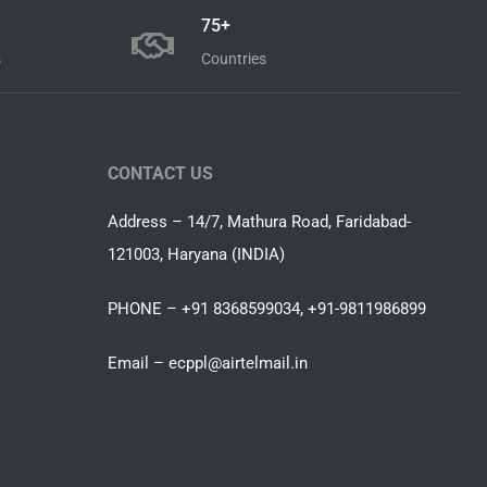
75+
s
Countries
CONTACT US
Address – 14/7, Mathura Road, Faridabad-
121003, Haryana (INDIA)
PHONE – +91 8368599034, +91-9811986899
Email –
ecppl@airtelmail.in