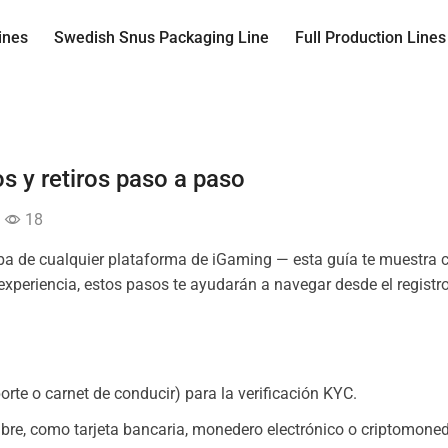
ines
Swedish Snus Packaging Line
Full Production Lines
os y retiros paso a paso
18
ueba de cualquier plataforma de iGaming — esta guía te muestra
 experiencia, estos pasos te ayudarán a navegar desde el registro
te o carnet de conducir) para la verificación KYC.
bre, como tarjeta bancaria, monedero electrónico o criptomone