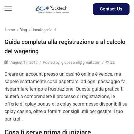
Contact Us
Home
Blog
Uncategorized
Guida completa alla registrazione e al calcolo
del wagering
August 17, 2017
/
Posted by
globesanit@gmail.com
/
22
Creare un account presso un casinò online è veloce, ma
sapere esattamente cosa aspettarsi ad ogni passaggio fa
risparmiare tempo e frustrazione. Questa guida pratica ti
aiuterà a comprendere il processo di registrazione, le
offerte di cplay bonus e le cplay scommesse disponibili su
cplay casino, oltre a fornirti consigli utili per gestire il tuo
bankroll.
Cosa ti serve prima di iniziare