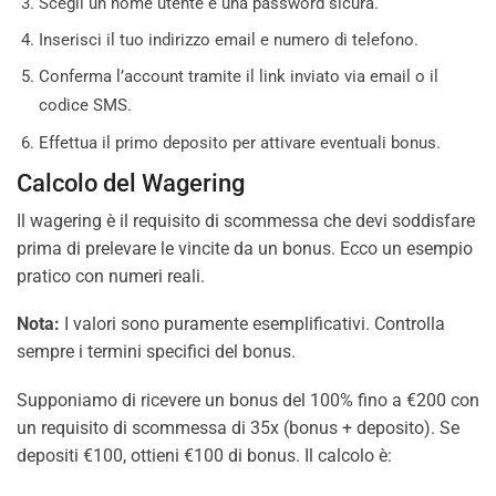
Scegli un nome utente e una password sicura.
Inserisci il tuo indirizzo email e numero di telefono.
Conferma l’account tramite il link inviato via email o il
codice SMS.
Effettua il primo deposito per attivare eventuali bonus.
Calcolo del Wagering
Il wagering è il requisito di scommessa che devi soddisfare
prima di prelevare le vincite da un bonus. Ecco un esempio
pratico con numeri reali.
Nota:
I valori sono puramente esemplificativi. Controlla
sempre i termini specifici del bonus.
Supponiamo di ricevere un bonus del 100% fino a €200 con
un requisito di scommessa di 35x (bonus + deposito). Se
depositi €100, ottieni €100 di bonus. Il calcolo è: