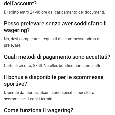
dell’account?
Di solito entro 24-48 ore dal caricamento dei documenti.
Posso prelevare senza aver soddisfatto il
wagering?
No, devi completare i requisiti di scommessa prima di
prelevare.
Quali metodi di pagamento sono accettati?
Carte di credito, Skrill, Neteller, bonifico bancario e altri.
Il bonus è disponibile per le scommesse
sportive?
Dipende dal bonus; alcuni sono specifici per slot o
scommesse. Leggi i termini.
Come funziona il wagering?