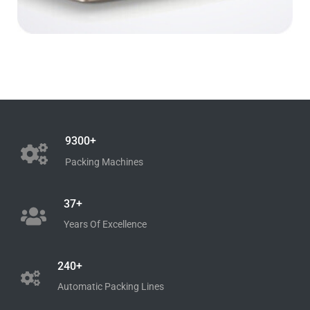
9300+
Packing Machines
37+
Years Of Excellence
240+
Automatic Packing Lines