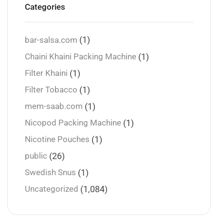
Categories
(1)
bar-salsa.com
(1)
Chaini Khaini Packing Machine
(1)
Filter Khaini
(1)
Filter Tobacco
(1)
mem-saab.com
(1)
Nicopod Packing Machine
(1)
Nicotine Pouches
(26)
public
(1)
Swedish Snus
(1,084)
Uncategorized