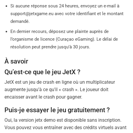
Si aucune réponse sous 24 heures, envoyez un e-mail à
support@jetxgame.eu
avec votre identifiant et le montant
demandé.
En dernier recours, déposez une plainte auprès de
l’organisme de licence (Curaçao eGaming). Le délai de
résolution peut prendre jusqu’à 30 jours.
À savoir
Qu’est-ce que le jeu JetX ?
JetX est un jeu de crash en ligne où un multiplicateur
augmente jusqu’à ce qu’il « crash ». Le joueur doit
encaisser avant le crash pour gagner.
Puis-je essayer le jeu gratuitement ?
Oui, la version jetx demo est disponible sans inscription.
Vous pouvez vous entraîner avec des crédits virtuels avant