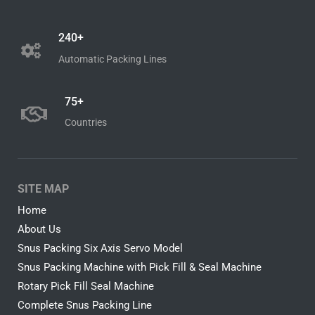
240+
Automatic Packing Lines
75+
Countries
SITE MAP
Home
About Us
Snus Packing Six Axis Servo Model
Snus Packing Machine with Pick Fill & Seal Machine
Rotary Pick Fill Seal Machine
Complete Snus Packing Line