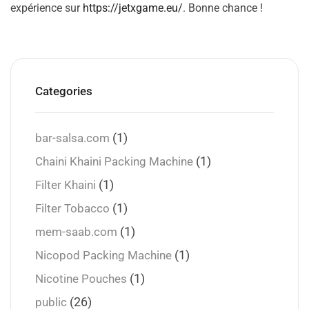
expérience sur
https://jetxgame.eu/
. Bonne chance !
Categories
(1)
bar-salsa.com
(1)
Chaini Khaini Packing Machine
(1)
Filter Khaini
(1)
Filter Tobacco
(1)
mem-saab.com
(1)
Nicopod Packing Machine
(1)
Nicotine Pouches
(26)
public