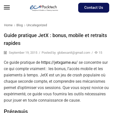
Contact Us
Home
Blog
Uncategorized
Guide pratique JetX : bonus, mobile et retraits
rapides
September 19, 2015
/
Posted by
globesanit@gmail.com
/
15
Ce guide pratique de
https://jetxgame.eu/
se concentre sur
ce qui compte vraiment : les bonus, l’accès mobile et les
paiements à temps. JetX est un jeu de crash populaire où
chaque seconde compte, et comprendre ses mécanismes
permet d’optimiser vos sessions. Que vous soyez novice ou
expérimenté, ce guide vous fournira les outils nécessaires
pour jouer en toute connaissance de cause.
Prérequis