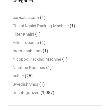
Categories
(1)
bar-salsa.com
(1)
Chaini Khaini Packing Machine
(1)
Filter Khaini
(1)
Filter Tobacco
(1)
mem-saab.com
(1)
Nicopod Packing Machine
(1)
Nicotine Pouches
(26)
public
(1)
Swedish Snus
(1,087)
Uncategorized