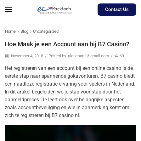
Contact Us
Home
Blog
Uncategorized
Hoe Maak je een Account aan bij B7 Casino?
November 4, 2018
/
Posted by
globesanit@gmail.com
/
69
Het registreren van een account bij een online casino is de
eerste stap naar spannende gokavonturen. B7 casino biedt
een naadloze registratie-ervaring voor spelers in Nederland.
In dit artikel begeleiden we je stap voor stap door het
aanmeldproces. Je leert ook over belangrijke aspecten
zoals accountbeveiliging en wie in aanmerking komt om
zich te registreren bij B7 casino nl.