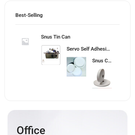
Best-Selling
Snus Tin Can
Servo Self Adhesive Sticker Labelling machine
Snus Can
Snus Pa
Office