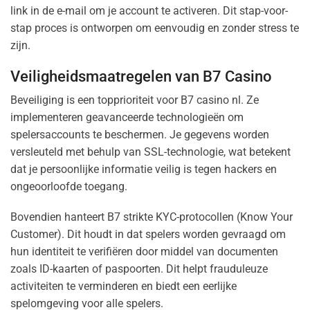
link in de e-mail om je account te activeren. Dit stap-voor-
stap proces is ontworpen om eenvoudig en zonder stress te
zijn.
Veiligheidsmaatregelen van B7 Casino
Beveiliging is een topprioriteit voor B7 casino nl. Ze
implementeren geavanceerde technologieën om
spelersaccounts te beschermen. Je gegevens worden
versleuteld met behulp van SSL-technologie, wat betekent
dat je persoonlijke informatie veilig is tegen hackers en
ongeoorloofde toegang.
Bovendien hanteert B7 strikte KYC-protocollen (Know Your
Customer). Dit houdt in dat spelers worden gevraagd om
hun identiteit te verifiëren door middel van documenten
zoals ID-kaarten of paspoorten. Dit helpt frauduleuze
activiteiten te verminderen en biedt een eerlijke
spelomgeving voor alle spelers.