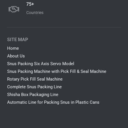
75+
Countries
SITE MAP
Home
About Us
Snus Packing Six Axis Servo Model
Snus Packing Machine with Pick Fill & Seal Machine
Rotary Pick Fill Seal Machine
Complete Snus Packing Line
Shisha Box Packaging Line
Automatic Line for Packing Snus in Plastic Cans