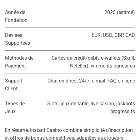
Année de
2020 (estimé)
Fondation
Devises
EUR, USD, GBP, CAD
Supportées
Méthodes de
Cartes de crédit/débit, e-wallets (Skrill,
Paiement
Neteller), virements bancaires
Support
Chat en direct 24/7, e-mail, FAQ en ligne
Client
Types de
Slots, jeux de table, live casino, jackpots
Jeux
progressifs
En résumé, Instant Casino combine simplicité d’inscription
et offres de bonus compétitives, adaptées aux joueurs