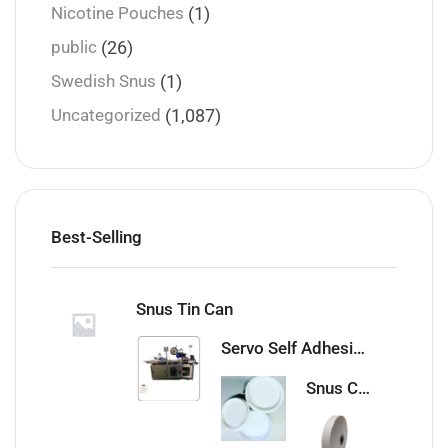
(1)
Nicotine Pouches
(26)
public
(1)
Swedish Snus
(1,087)
Uncategorized
Best-Selling
Snus Tin Can
Servo Self Adhesive Sticker Labelling machine
Snus Can
Snus Pa