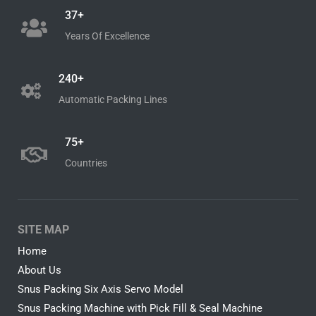
37+
Years Of Excellence
240+
Automatic Packing Lines
75+
Countries
SITE MAP
Home
About Us
Snus Packing Six Axis Servo Model
Snus Packing Machine with Pick Fill & Seal Machine