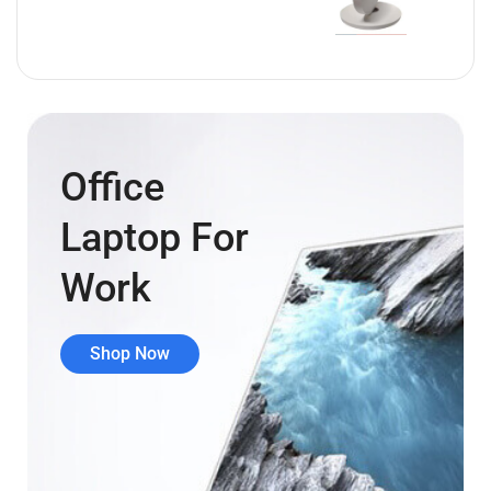
Office
Laptop For
Work
Shop Now