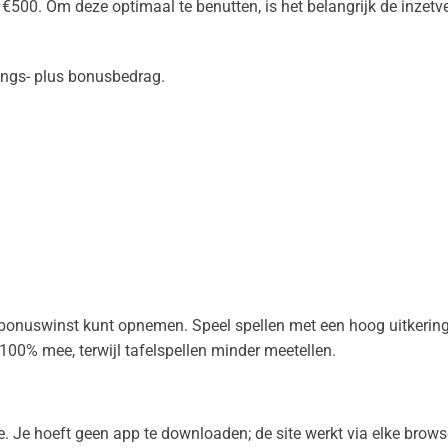
500. Om deze optimaal te benutten, is het belangrijk de inzetve
tings- plus bonusbedrag.
e bonuswinst kunt opnemen. Speel spellen met een hoog uitkerin
 100% mee, terwijl tafelspellen minder meetellen.
te. Je hoeft geen app te downloaden; de site werkt via elke brows