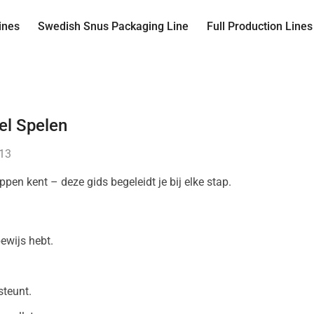
ines
Swedish Snus Packaging Line
Full Production Lines
el Spelen
13
pen kent – deze gids begeleidt je bij elke stap.
bewijs hebt.
steunt.