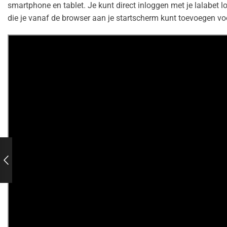
smartphone en tablet. Je kunt direct inloggen met je lalabet
die je vanaf de browser aan je startscherm kunt toevoegen vo