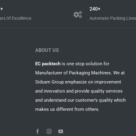
7+
240+
ars Of Excellence
Automatic Packing Line
ABOUT US
EC packtech
is one stop solution for
Manufacturer of Packaging Machines. We at
Sidsam Group emphasize on improvement
and innovation and provide quality services
and understand our customer’s quality which
makes us different from others.