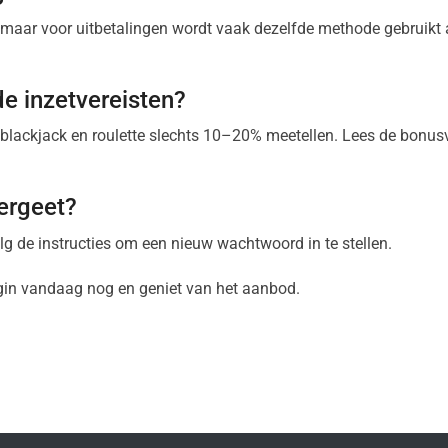
maar voor uitbetalingen wordt vaak dezelfde methode gebruikt a
de inzetvereisten?
ls blackjack en roulette slechts 10–20% meetellen. Lees de bon
ergeet?
lg de instructies om een nieuw wachtwoord in te stellen.
Begin vandaag nog en geniet van het aanbod.