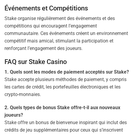
Événements et Compétitions
Stake organise régulièrement des événements et des
compétitions qui encouragent l’engagement
communautaire. Ces événements créent un environnement
compétitif mais amical, stimulant la participation et
renforçant l’engagement des joueurs.
FAQ sur Stake Casino
1. Quels sont les modes de paiement acceptés sur Stake?
Stake accepte plusieurs méthodes de paiement, y compris
les cartes de crédit, les portefeuilles électroniques et les
crypto-monnaies.
2. Quels types de bonus Stake offre-t-il aux nouveaux
joueurs?
Stake offre un bonus de bienvenue inspirant qui inclut des
crédits de jeu supplémentaires pour ceux qui s’inscrivent