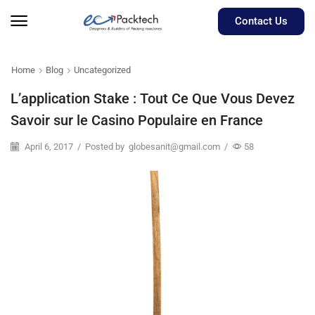
Contact Us
Home
Blog
Uncategorized
L’application Stake : Tout Ce Que Vous Devez
Savoir sur le Casino Populaire en France
April 6, 2017
/
Posted by
globesanit@gmail.com
/
58