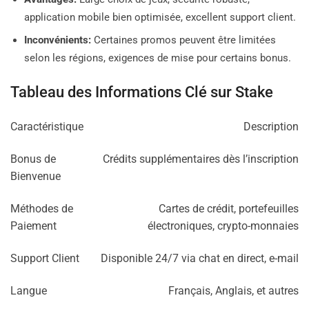
application mobile bien optimisée, excellent support client.
Inconvénients:
Certaines promos peuvent être limitées
selon les régions, exigences de mise pour certains bonus.
Tableau des Informations Clé sur Stake
Caractéristique
Description
Bonus de
Crédits supplémentaires dès l’inscription
Bienvenue
Méthodes de
Cartes de crédit, portefeuilles
Paiement
électroniques, crypto-monnaies
Support Client
Disponible 24/7 via chat en direct, e-mail
Langue
Français, Anglais, et autres