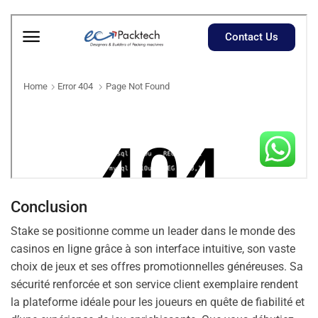
Conclusion
Stake se positionne comme un leader dans le monde des
casinos en ligne grâce à son interface intuitive, son vaste
choix de jeux et ses offres promotionnelles généreuses. Sa
sécurité renforcée et son service client exemplaire rendent
la plateforme idéale pour les joueurs en quête de fiabilité et