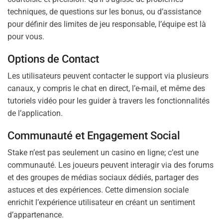
techniques, de questions sur les bonus, ou d’assistance
pour définir des limites de jeu responsable, l’équipe est là
pour vous.
Options de Contact
Les utilisateurs peuvent contacter le support via plusieurs
canaux, y compris le chat en direct, l’e-mail, et même des
tutoriels vidéo pour les guider à travers les fonctionnalités
de l’application.
Communauté et Engagement Social
Stake n’est pas seulement un casino en ligne; c’est une
communauté. Les joueurs peuvent interagir via des forums
et des groupes de médias sociaux dédiés, partager des
astuces et des expériences. Cette dimension sociale
enrichit l’expérience utilisateur en créant un sentiment
d’appartenance.