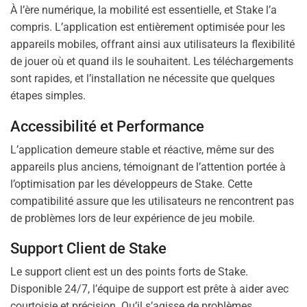
À l’ère numérique, la mobilité est essentielle, et Stake l’a
compris. L’application est entièrement optimisée pour les
appareils mobiles, offrant ainsi aux utilisateurs la flexibilité
de jouer où et quand ils le souhaitent. Les téléchargements
sont rapides, et l’installation ne nécessite que quelques
étapes simples.
Accessibilité et Performance
L’application demeure stable et réactive, même sur des
appareils plus anciens, témoignant de l’attention portée à
l’optimisation par les développeurs de Stake. Cette
compatibilité assure que les utilisateurs ne rencontrent pas
de problèmes lors de leur expérience de jeu mobile.
Support Client de Stake
Le support client est un des points forts de Stake.
Disponible 24/7, l’équipe de support est prête à aider avec
courtoisie et précision. Qu’il s’agisse de problèmes