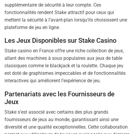
supplémentaire de sécurité à leur compte. Ces
fonctionnalités rendent Stake attractif pour ceux qui
mettent la sécurité à l’avant-plan lorsqu’ils choisissent une
plateforme de jeu en ligne.
Les Jeux Disponibles sur Stake Casino
Stake casino en France offre une riche collection de jeux,
allant des machines à sous populaires aux jeux de table
classiques comme le blackjack et la roulette. Chaque jeu
est doté de graphismes impeccables et de fonctionnalités
interactives qui améliorent l’expérience de jeu.
Partenariats avec les Fournisseurs de
Jeux
Stake s’est associé avec certains des plus grands
fournisseurs de jeux au monde, garantissant ainsi une
diversité et une qualité exceptionnelles. Cette collaboration