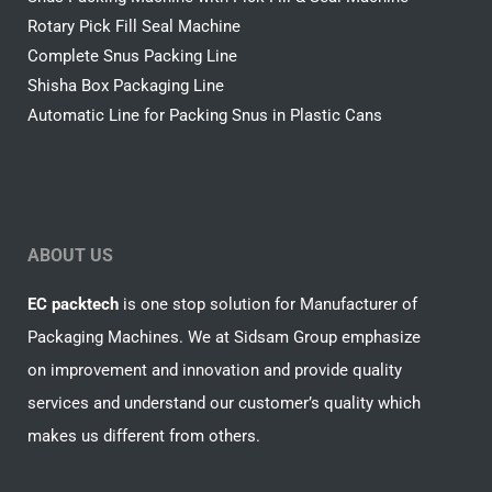
Rotary Pick Fill Seal Machine
Complete Snus Packing Line
Shisha Box Packaging Line
Automatic Line for Packing Snus in Plastic Cans
ABOUT US
EC packtech
is one stop solution for Manufacturer of
Packaging Machines. We at Sidsam Group emphasize
on improvement and innovation and provide quality
services and understand our customer’s quality which
makes us different from others.