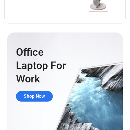
Office
Laptop For
Work
Shop Now