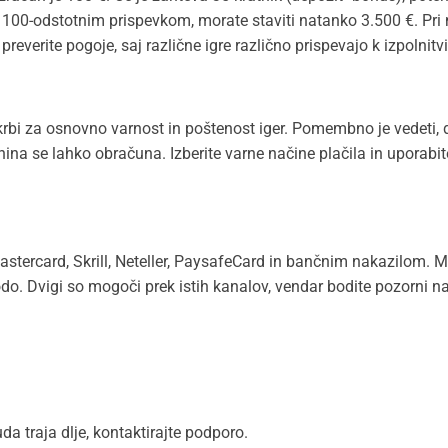
s 100-odstotnim prispevkom, morate staviti natanko 3.500 €. Pri
preverite pogoje, saj različne igre različno prispevajo k izpolnitv
rbi za osnovno varnost in poštenost iger. Pomembno je vedeti, d
nina se lahko obračuna. Izberite varne načine plačila in uporabit
astercard, Skrill, Neteller, PaysafeCard in bančnim nakazilom. 
todo. Dvigi so mogoči prek istih kanalov, vendar bodite pozorni 
uda traja dlje, kontaktirajte podporo.