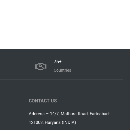
75+
s
Countries
CONTACT US
Address – 14/7, Mathura Road, Faridabad-
121003, Haryana (INDIA)