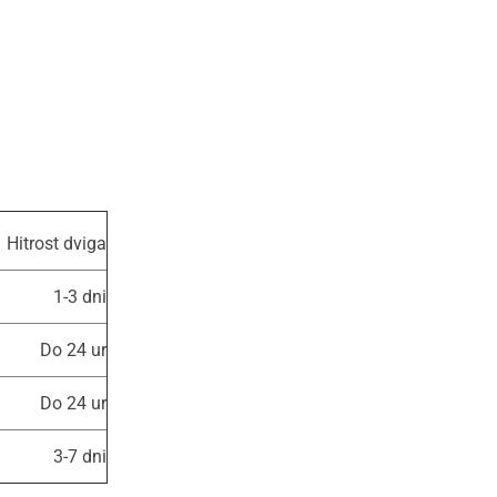
Hitrost dviga
1-3 dni
Do 24 ur
Do 24 ur
3-7 dni