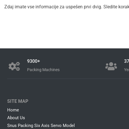
Zdaj imate vse informacije za uspešen prvi dvig. Sledite kor
9300+
3
Packing Machines
Ye
SITE MAP
Home
About Us
Snus Packing Six Axis Servo Model