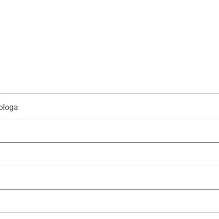
pologa