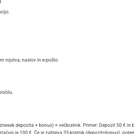
g.
cijo.
m rojstva, naslov in e-pošto.
ročilu.
znesek depozita + bonus) × večkratnik. Primer: Depozit 50 € in
račun je 100 €. Če je zahteva 35-kratnik (depozit+bonus), pote