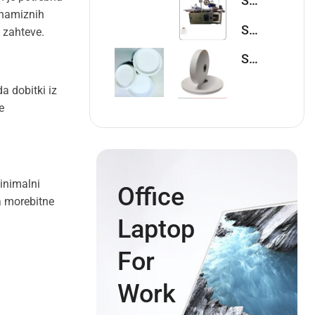
Servo Self Adhesive Sticker Labelling machine
 namiznih
Snus Can
i zahteve.
Snus Packing Paper Non Woven Fabric/ Rolls
a dobitki iz
e
Minimalni
Office
na morebitne
Laptop
For
Work