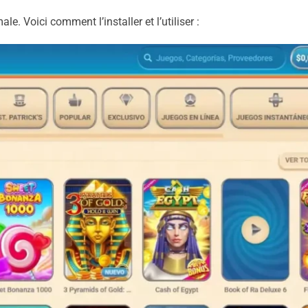
e. Voici comment l’installer et l’utiliser :