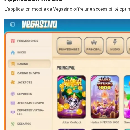
L’application mobile de Vegasino offre une accessibilité optimal