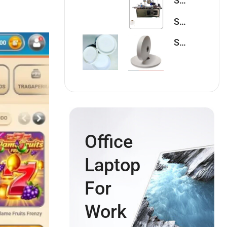
Servo Self Adhesive Sticker Labelling machine
Snus Can
Snus Packing Paper Non Woven Fabric/ Rolls
Office
Laptop
For
Work