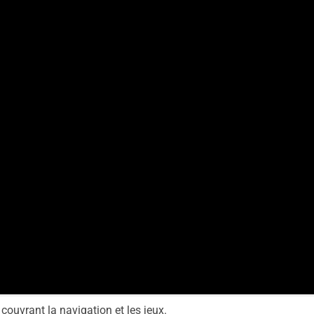
 couvrant la navigation et les jeux.