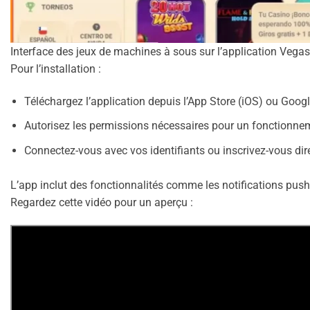
Interface des jeux de machines à sous sur l’application Vegasi
Pour l’installation :
Téléchargez l’application depuis l’App Store (iOS) ou Googl
Autorisez les permissions nécessaires pour un fonctionne
Connectez-vous avec vos identifiants ou inscrivez-vous dir
L’app inclut des fonctionnalités comme les notifications push p
Regardez cette vidéo pour un aperçu :