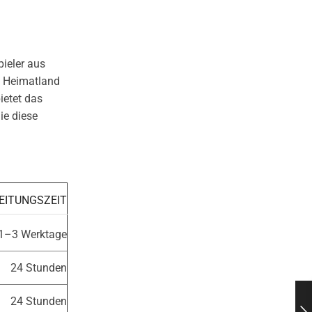
ieler aus
m Heimatland
ietet das
ie diese
EITUNGSZEIT
1–3 Werktage
24 Stunden
24 Stunden