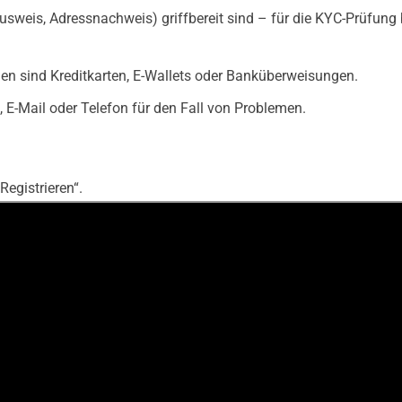
sweis, Adressnachweis) griffbereit sind – für die KYC-Prüfung b
en sind Kreditkarten, E-Wallets oder Banküberweisungen.
, E-Mail oder Telefon für den Fall von Problemen.
Registrieren“.