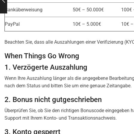
Banküberweisung
50€ – 50.000€
100€ 
PayPal
10€ – 5.000€
10€ –
Beachten Sie, dass alle Auszahlungen einer Verifizierung (KYC
When Things Go Wrong
1. Verzögerte Auszahlung
Wenn Ihre Auszahlung länger als die angegebene Bearbeitungsz
nach dem Status und bitten Sie um eine genaue Zeitangabe.
2. Bonus nicht gutgeschrieben
Überprüfen Sie, ob Sie den richtigen Bonuscode eingegeben h
Support mit Ihrem Konto- und Transaktionsnachweis.
3. Konto gesperrt