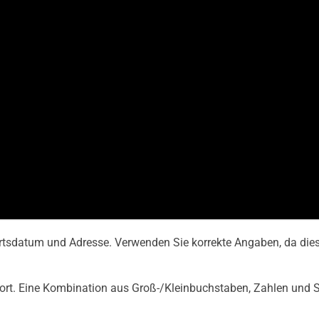
urtsdatum und Adresse. Verwenden Sie korrekte Angaben, da dies
wort. Eine Kombination aus Groß-/Kleinbuchstaben, Zahlen und 