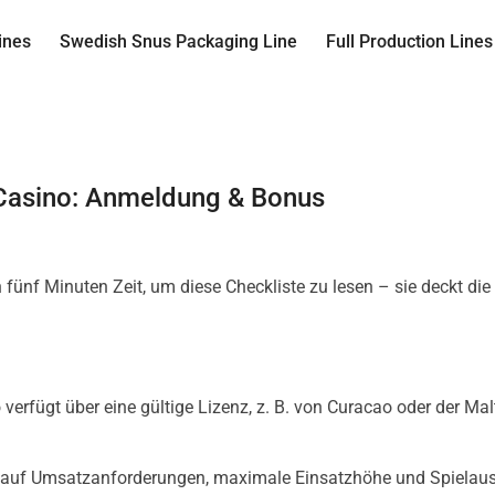
ines
Swedish Snus Packaging Line
Full Production Lines
d Casino: Anmeldung & Bonus
fünf Minuten Zeit, um diese Checkliste zu lesen – sie deckt die 
 verfügt über eine gültige Lizenz, z. B. von Curacao oder der M
 auf Umsatzanforderungen, maximale Einsatzhöhe und Spielaus