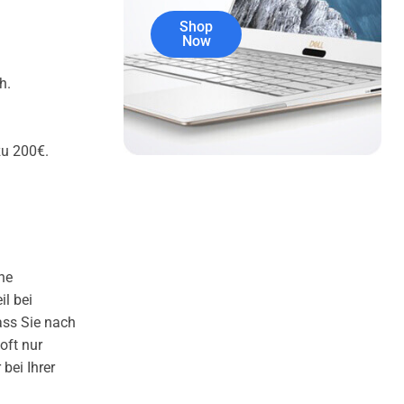
Shop
Now
h.
zu 200€.
ne
l bei
ass Sie nach
oft nur
bei Ihrer