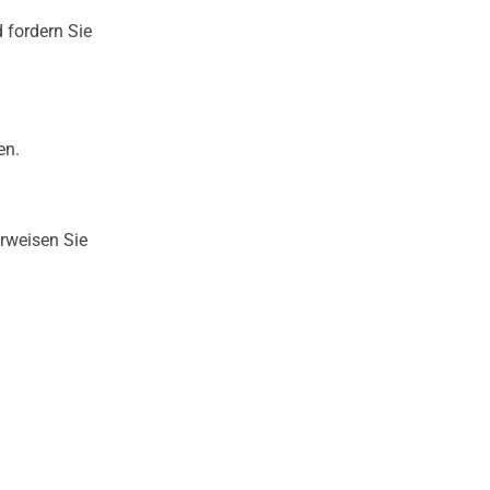
 fordern Sie
en.
erweisen Sie