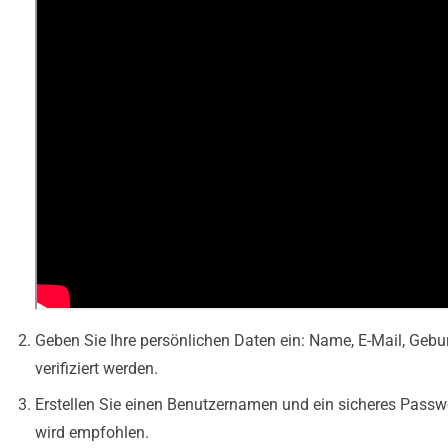
Geben Sie Ihre persönlichen Daten ein: Name, E-Mail, Geb
verifiziert werden.
Erstellen Sie einen Benutzernamen und ein sicheres Pass
wird empfohlen.