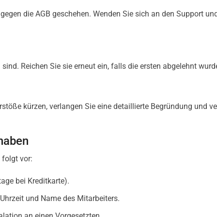
 gegen die AGB geschehen. Wenden Sie sich an den Support und
 sind. Reichen Sie sie erneut ein, falls die ersten abgelehnt wurd
stöße kürzen, verlangen Sie eine detaillierte Begründung und v
dhaben
folgt vor:
age bei Kreditkarte).
hrzeit und Name des Mitarbeiters.
alation an einen Vorgesetzten.