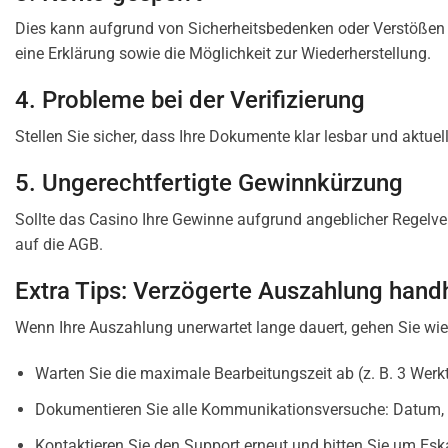
Dies kann aufgrund von Sicherheitsbedenken oder Verstößen
eine Erklärung sowie die Möglichkeit zur Wiederherstellung.
4. Probleme bei der Verifizierung
Stellen Sie sicher, dass Ihre Dokumente klar lesbar und aktuell
5. Ungerechtfertigte Gewinnkürzung
Sollte das Casino Ihre Gewinne aufgrund angeblicher Regelver
auf die AGB.
Extra Tips: Verzögerte Auszahlung han
Wenn Ihre Auszahlung unerwartet lange dauert, gehen Sie wie 
Warten Sie die maximale Bearbeitungszeit ab (z. B. 3 Werkt
Dokumentieren Sie alle Kommunikationsversuche: Datum, U
Kontaktieren Sie den Support erneut und bitten Sie um Esk