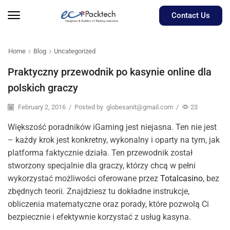
Contact Us
Home
Blog
Uncategorized
Praktyczny przewodnik po kasynie online dla
polskich graczy
February 2, 2016
/
Posted by
globesanit@gmail.com
/
23
Większość poradników iGaming jest niejasna. Ten nie jest
– każdy krok jest konkretny, wykonalny i oparty na tym, jak
platforma faktycznie działa. Ten przewodnik został
stworzony specjalnie dla graczy, którzy chcą w pełni
wykorzystać możliwości oferowane przez
Totalcasino
, bez
zbędnych teorii. Znajdziesz tu dokładne instrukcje,
obliczenia matematyczne oraz porady, które pozwolą Ci
bezpiecznie i efektywnie korzystać z usług kasyna.