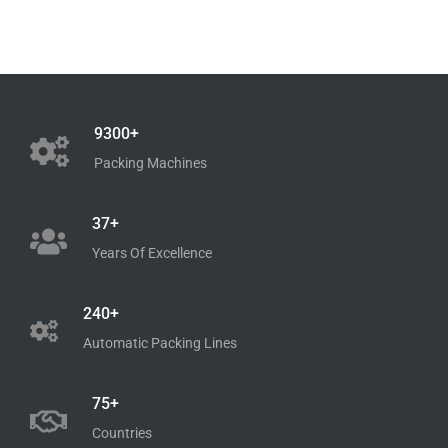
9300+
Packing Machines
37+
Years Of Excellence
240+
Automatic Packing Lines
75+
Countries