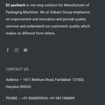
EC packtech
is one stop solution for Manufacturer of
Packaging Machines. We at Sidsam Group emphasize
on improvement and innovation and provide quality
services and understand our customer’s quality which
makes us different from others.
CONTACT US
Address – 14/7, Mathura Road, Faridabad- 121003,
Haryana (INDIA)
PHONE – +91 8368599034, +91-9811986899