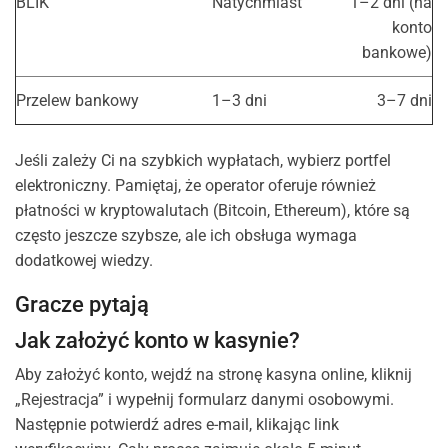
BLIK
Natychmiast
1–2 dni (na
konto
bankowe)
Przelew bankowy
1–3 dni
3–7 dni
Jeśli zależy Ci na szybkich wypłatach, wybierz portfel
elektroniczny. Pamiętaj, że operator oferuje również
płatności w kryptowalutach (Bitcoin, Ethereum), które są
często jeszcze szybsze, ale ich obsługa wymaga
dodatkowej wiedzy.
Gracze pytają
Jak założyć konto w kasynie?
Aby założyć konto, wejdź na stronę kasyna online, kliknij
„Rejestracja” i wypełnij formularz danymi osobowymi.
Następnie potwierdź adres e-mail, klikając link