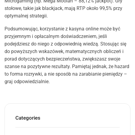
Microgaming (np. Mega Moolah – 88,12% jackpot). Gry
stołowe, takie jak blackjack, mają RTP około 99,5% przy
optymalnej strategii.
Podsumowując, korzystanie z kasyna online może być
przyjemnym i opłacalnym doświadczeniem, jeśli
podejdziesz do niego z odpowiednią wiedzą. Stosując się
do powyższych wskazówek, matematycznych obliczeń i
porad dotyczących bezpieczeństwa, zwiększasz swoje
szanse na pozytywne rezultaty. Pamiętaj jednak, że hazard
to forma rozrywki, a nie sposób na zarabianie pieniędzy –
graj odpowiedzialnie.
Categories