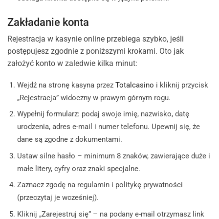
Zakładanie konta
Rejestracja w kasynie online przebiega szybko, jeśli
postępujesz zgodnie z poniższymi krokami. Oto jak
założyć konto w zaledwie kilka minut:
Wejdź na stronę kasyna przez
Totalcasino
i kliknij przycisk
„Rejestracja” widoczny w prawym górnym rogu.
Wypełnij formularz: podaj swoje imię, nazwisko, datę
urodzenia, adres e-mail i numer telefonu. Upewnij się, że
dane są zgodne z dokumentami.
Ustaw silne hasło – minimum 8 znaków, zawierające duże i
małe litery, cyfry oraz znaki specjalne.
Zaznacz zgodę na regulamin i politykę prywatności
(przeczytaj je wcześniej).
Kliknij „Zarejestruj się” – na podany e-mail otrzymasz link