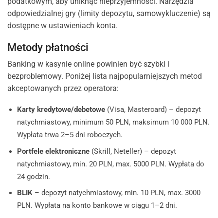
podatkowym, aby uniknąć nieprzyjemności. Narzędzia
odpowiedzialnej gry (limity depozytu, samowykluczenie) są
dostępne w ustawieniach konta.
Metody płatności
Banking w kasynie online powinien być szybki i
bezproblemowy. Poniżej lista najpopularniejszych metod
akceptowanych przez operatora:
Karty kredytowe/debetowe
(Visa, Mastercard) – depozyt
natychmiastowy, minimum 50 PLN, maksimum 10 000 PLN.
Wypłata trwa 2–5 dni roboczych.
Portfele elektroniczne
(Skrill, Neteller) – depozyt
natychmiastowy, min. 20 PLN, max. 5000 PLN. Wypłata do
24 godzin.
BLIK
– depozyt natychmiastowy, min. 10 PLN, max. 3000
PLN. Wypłata na konto bankowe w ciągu 1–2 dni.