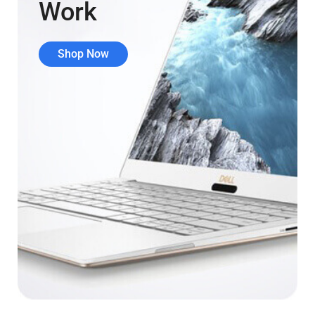
Work
Shop Now