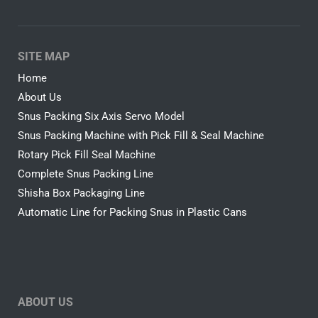
SITE MAP
Home
About Us
Snus Packing Six Axis Servo Model
Snus Packing Machine with Pick Fill & Seal Machine
Rotary Pick Fill Seal Machine
Complete Snus Packing Line
Shisha Box Packaging Line
Automatic Line for Packing Snus in Plastic Cans
ABOUT US