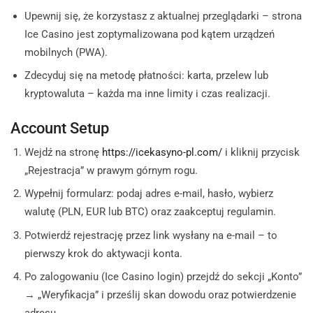
Upewnij się, że korzystasz z aktualnej przeglądarki – strona
Ice Casino jest zoptymalizowana pod kątem urządzeń
mobilnych (PWA).
Zdecyduj się na metodę płatności: karta, przelew lub
kryptowaluta – każda ma inne limity i czas realizacji.
Account Setup
Wejdź na stronę
https://icekasyno-pl.com/
i kliknij przycisk
„Rejestracja” w prawym górnym rogu.
Wypełnij formularz: podaj adres e-mail, hasło, wybierz
walutę (PLN, EUR lub BTC) oraz zaakceptuj regulamin.
Potwierdź rejestrację przez link wysłany na e-mail – to
pierwszy krok do aktywacji konta.
Po zalogowaniu (Ice Casino login) przejdź do sekcji „Konto”
→ „Weryfikacja” i prześlij skan dowodu oraz potwierdzenie