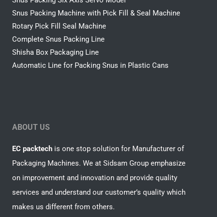
Snus Packing Six Axis Servo Model
Snus Packing Machine with Pick Fill & Seal Machine
Rotary Pick Fill Seal Machine
Complete Snus Packing Line
Shisha Box Packaging Line
Automatic Line for Packing Snus in Plastic Cans
ABOUT US
EC packtech
is one stop solution for Manufacturer of
Packaging Machines. We at Sidsam Group emphasize
on improvement and innovation and provide quality
services and understand our customer’s quality which
makes us different from others.