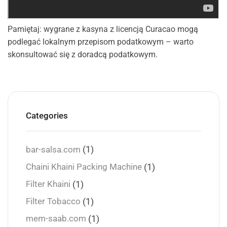
Pamiętaj: wygrane z kasyna z licencją Curacao mogą
podlegać lokalnym przepisom podatkowym – warto
skonsultować się z doradcą podatkowym.
Categories
(1)
bar-salsa.com
(1)
Chaini Khaini Packing Machine
(1)
Filter Khaini
(1)
Filter Tobacco
(1)
mem-saab.com