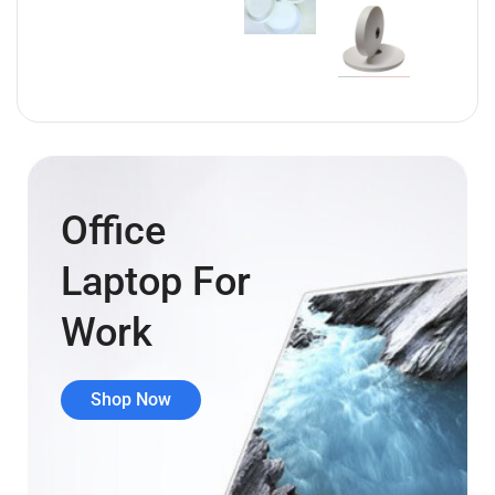
Snus Pa
Office
Laptop For
Work
Shop Now