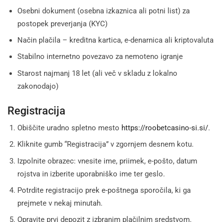
Osebni dokument (osebna izkaznica ali potni list) za
postopek preverjanja (KYC)
Način plačila – kreditna kartica, e-denarnica ali kriptovaluta
Stabilno internetno povezavo za nemoteno igranje
Starost najmanj 18 let (ali več v skladu z lokalno
zakonodajo)
Registracija
Obiščite uradno spletno mesto
https://roobetcasino-si.si/
.
Kliknite gumb “Registracija” v zgornjem desnem kotu.
Izpolnite obrazec: vnesite ime, priimek, e-pošto, datum
rojstva in izberite uporabniško ime ter geslo.
Potrdite registracijo prek e-poštnega sporočila, ki ga
prejmete v nekaj minutah.
Opravite prvi depozit z izbranim plačilnim sredstvom.