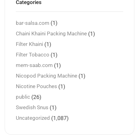
Categories
(1)
bar-salsa.com
(1)
Chaini Khaini Packing Machine
(1)
Filter Khaini
(1)
Filter Tobacco
(1)
mem-saab.com
(1)
Nicopod Packing Machine
(1)
Nicotine Pouches
(26)
public
(1)
Swedish Snus
(1,087)
Uncategorized