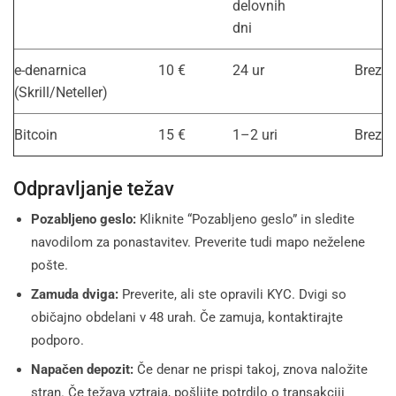
delovnih
dni
e-denarnica
10 €
24 ur
Brez
(Skrill/Neteller)
Bitcoin
15 €
1–2 uri
Brez
Odpravljanje težav
Pozabljeno geslo:
Kliknite “Pozabljeno geslo” in sledite
navodilom za ponastavitev. Preverite tudi mapo neželene
pošte.
Zamuda dviga:
Preverite, ali ste opravili KYC. Dvigi so
običajno obdelani v 48 urah. Če zamuja, kontaktirajte
podporo.
Napačen depozit:
Če denar ne prispi takoj, znova naložite
stran. Če težava vztraja, pošljite potrdilo o transakciji