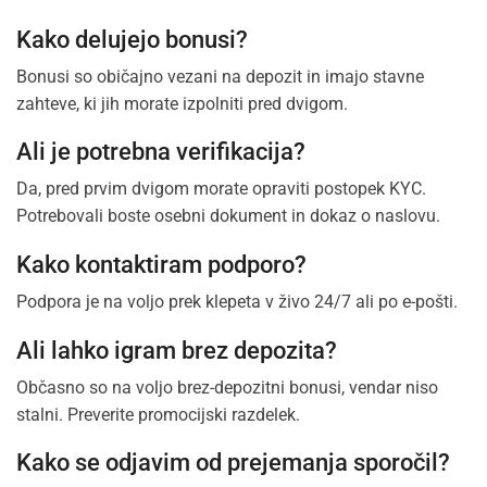
Kako delujejo bonusi?
Bonusi so običajno vezani na depozit in imajo stavne
zahteve, ki jih morate izpolniti pred dvigom.
Ali je potrebna verifikacija?
Da, pred prvim dvigom morate opraviti postopek KYC.
Potrebovali boste osebni dokument in dokaz o naslovu.
Kako kontaktiram podporo?
Podpora je na voljo prek klepeta v živo 24/7 ali po e-pošti.
Ali lahko igram brez depozita?
Občasno so na voljo brez-depozitni bonusi, vendar niso
stalni. Preverite promocijski razdelek.
Kako se odjavim od prejemanja sporočil?