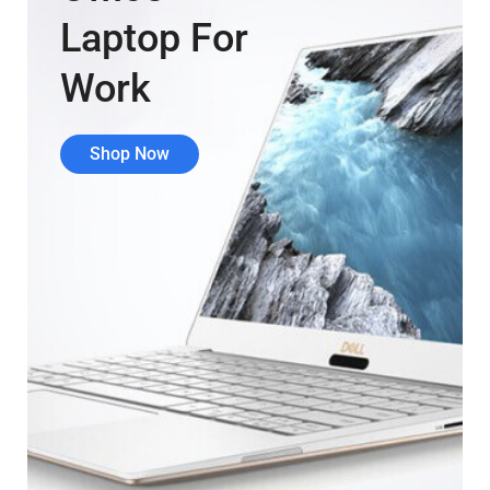
Laptop For
Work
Shop Now