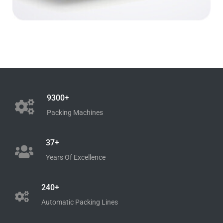
9300+
Packing Machines
37+
Years Of Excellence
240+
Automatic Packing Lines