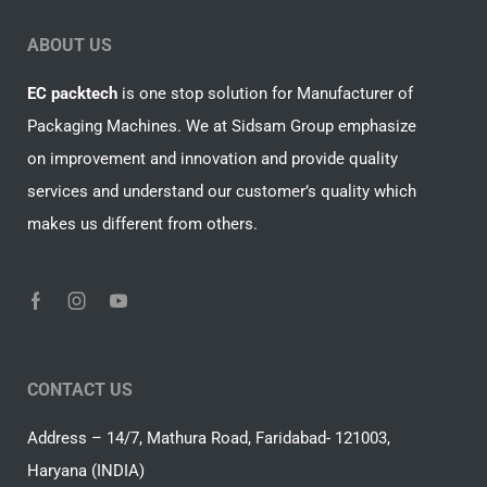
ABOUT US
EC packtech
is one stop solution for Manufacturer of
Packaging Machines. We at Sidsam Group emphasize
on improvement and innovation and provide quality
services and understand our customer’s quality which
makes us different from others.
CONTACT US
Address – 14/7, Mathura Road, Faridabad- 121003,
Haryana (INDIA)