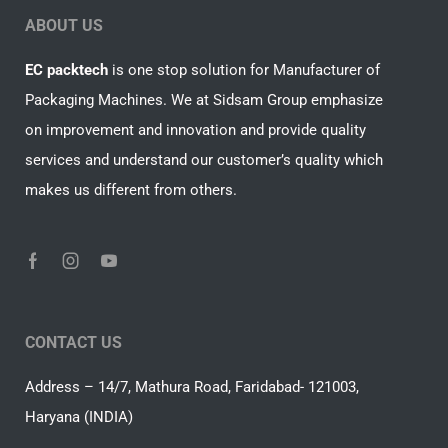
ABOUT US
EC packtech
is one stop solution for Manufacturer of
Packaging Machines. We at Sidsam Group emphasize
on improvement and innovation and provide quality
services and understand our customer’s quality which
makes us different from others.
CONTACT US
Address – 14/7, Mathura Road, Faridabad- 121003,
Haryana (INDIA)