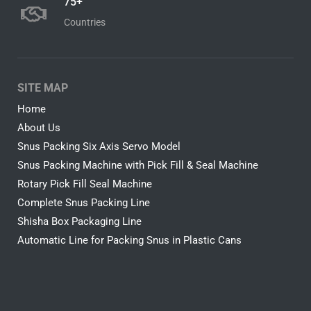
75+
Countries
SITE MAP
Home
About Us
Snus Packing Six Axis Servo Model
Snus Packing Machine with Pick Fill & Seal Machine
Rotary Pick Fill Seal Machine
Complete Snus Packing Line
Shisha Box Packaging Line
Automatic Line for Packing Snus in Plastic Cans