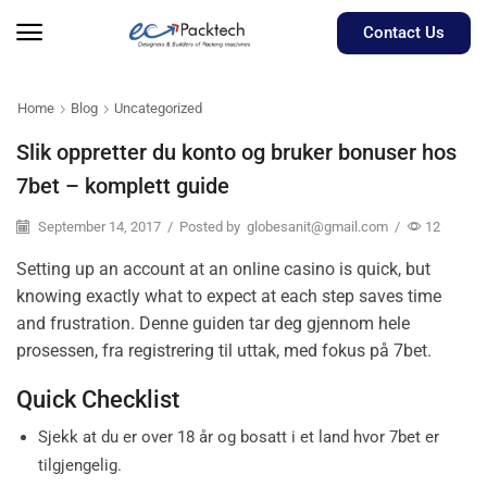
Contact Us
Home
Blog
Uncategorized
Slik oppretter du konto og bruker bonuser hos
7bet – komplett guide
September 14, 2017
/
Posted by
globesanit@gmail.com
/
12
Setting up an account at an online casino is quick, but
knowing exactly what to expect at each step saves time
and frustration. Denne guiden tar deg gjennom hele
prosessen, fra registrering til uttak, med fokus på 7bet.
Quick Checklist
Sjekk at du er over 18 år og bosatt i et land hvor 7bet er
tilgjengelig.