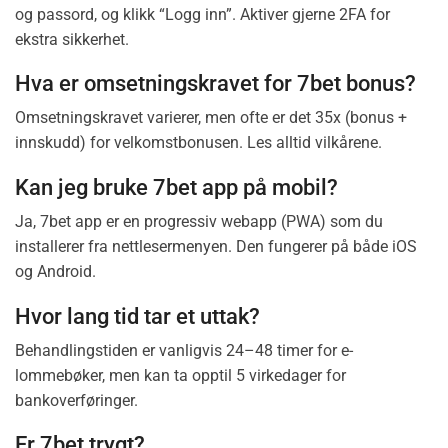
og passord, og klikk “Logg inn”. Aktiver gjerne 2FA for
ekstra sikkerhet.
Hva er omsetningskravet for 7bet bonus?
Omsetningskravet varierer, men ofte er det 35x (bonus +
innskudd) for velkomstbonusen. Les alltid vilkårene.
Kan jeg bruke 7bet app på mobil?
Ja, 7bet app er en progressiv webapp (PWA) som du
installerer fra nettlesermenyen. Den fungerer på både iOS
og Android.
Hvor lang tid tar et uttak?
Behandlingstiden er vanligvis 24–48 timer for e-
lommebøker, men kan ta opptil 5 virkedager for
bankoverføringer.
Er 7bet trygt?