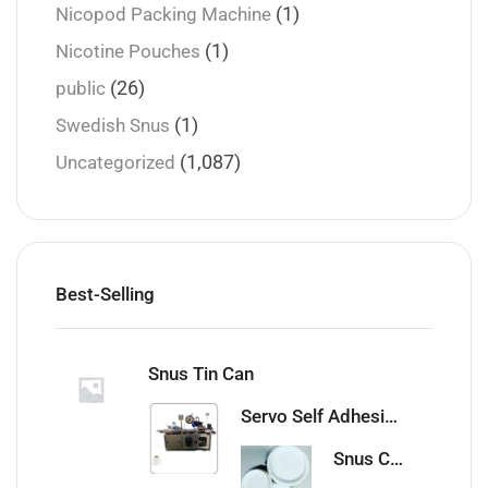
(1)
Nicopod Packing Machine
(1)
Nicotine Pouches
(26)
public
(1)
Swedish Snus
(1,087)
Uncategorized
Best-Selling
Snus Tin Can
Servo Self Adhesive Sticker Labelling machine
Snus Can