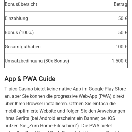
Bonusübersicht
Betrag
Einzahlung
50 €
Bonus (100%)
50 €
Gesamtguthaben
100 €
Umsatzbedingung (30x Bonus)
1.500 €
App & PWA Guide
Tipico Casino bietet keine native App im Google Play Store
an, aber Sie können die progressive Web-App (PWA) direkt
über Ihren Browser installieren. Öffnen Sie einfach die
mobil optimierte Website und folgen Sie den Anweisungen
Ihres Geräts (bei Android erscheint ein Banner, bei iOS
nutzen Sie „Zum Home-Bildschirm“). Die PWA bietet