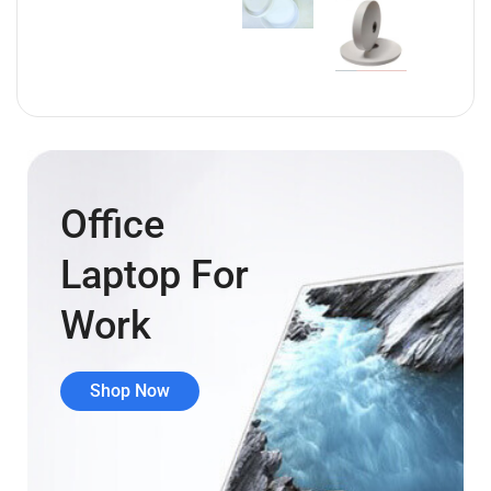
Snus Pa
Office
Laptop For
Work
Shop Now