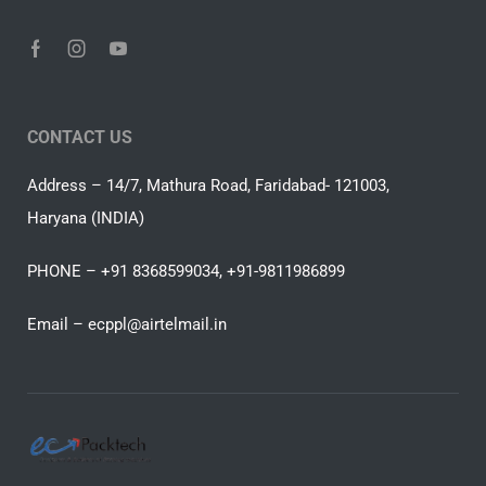
CONTACT US
Address – 14/7, Mathura Road, Faridabad- 121003,
Haryana (INDIA)
PHONE – +91 8368599034, +91-9811986899
Email –
ecppl@airtelmail.in