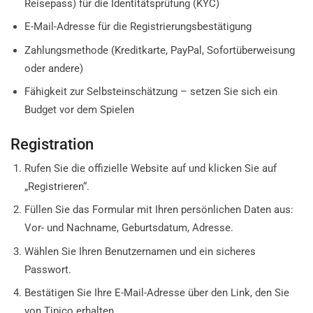
Reisepass) für die Identitätsprüfung (KYC)
E-Mail-Adresse für die Registrierungsbestätigung
Zahlungsmethode (Kreditkarte, PayPal, Sofortüberweisung
oder andere)
Fähigkeit zur Selbsteinschätzung – setzen Sie sich ein
Budget vor dem Spielen
Registration
Rufen Sie die offizielle Website auf und klicken Sie auf
„Registrieren“.
Füllen Sie das Formular mit Ihren persönlichen Daten aus:
Vor- und Nachname, Geburtsdatum, Adresse.
Wählen Sie Ihren Benutzernamen und ein sicheres
Passwort.
Bestätigen Sie Ihre E-Mail-Adresse über den Link, den Sie
von Tipico erhalten.