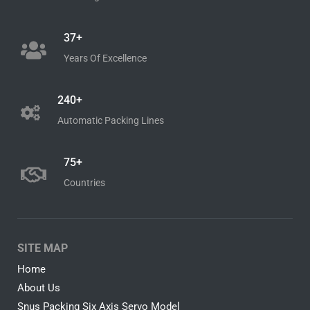
37+
Years Of Excellence
240+
Automatic Packing Lines
75+
Countries
SITE MAP
Home
About Us
Snus Packing Six Axis Servo Model