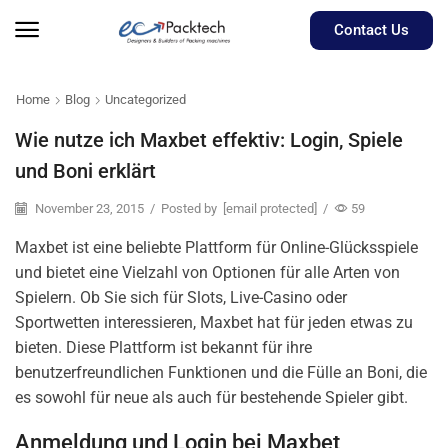
Contact Us
Home
Blog
Uncategorized
Wie nutze ich Maxbet effektiv: Login, Spiele
und Boni erklärt
November 23, 2015
/
Posted by
[email protected]
/
59
Maxbet ist eine beliebte Plattform für Online-Glücksspiele
und bietet eine Vielzahl von Optionen für alle Arten von
Spielern. Ob Sie sich für Slots, Live-Casino oder
Sportwetten interessieren, Maxbet hat für jeden etwas zu
bieten. Diese Plattform ist bekannt für ihre
benutzerfreundlichen Funktionen und die Fülle an Boni, die
es sowohl für neue als auch für bestehende Spieler gibt.
Anmeldung und Login bei Maxbet