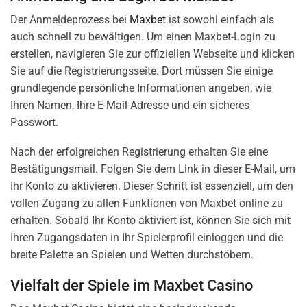
Der Anmeldeprozess bei
Maxbet
ist sowohl einfach als
auch schnell zu bewältigen. Um einen Maxbet-Login zu
erstellen, navigieren Sie zur offiziellen Webseite und klicken
Sie auf die Registrierungsseite. Dort müssen Sie einige
grundlegende persönliche Informationen angeben, wie
Ihren Namen, Ihre E-Mail-Adresse und ein sicheres
Passwort.
Nach der erfolgreichen Registrierung erhalten Sie eine
Bestätigungsmail. Folgen Sie dem Link in dieser E-Mail, um
Ihr Konto zu aktivieren. Dieser Schritt ist essenziell, um den
vollen Zugang zu allen Funktionen von Maxbet online zu
erhalten. Sobald Ihr Konto aktiviert ist, können Sie sich mit
Ihren Zugangsdaten in Ihr Spielerprofil einloggen und die
breite Palette an Spielen und Wetten durchstöbern.
Vielfalt der Spiele im Maxbet Casino