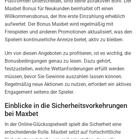
Plattformen unterscheidet, sind seine attraktiven Boni. Der
Maxbet Bonus für Neukunden beinhaltet oft einen
Willkommensbonus, der Ihre erste Einzahlung erheblich
aufwertet. Der Bonus Maxbet wird regelmäßig mit
Freispielen und anderen Promotionen aktualisiert, was den
Spielern kontinuierliche Anreize bietet, aktiv zu bleiben.
Um von diesen Angeboten zu profitieren, ist es wichtig, die
Bonusbedingungen genau zu lesen. Dazu gehört,
festzustellen, welche Wettanforderungen erfüllt werden
müssen, bevor Sie Gewinne auszahlen lassen können.
Regelmäßig neue Aktionen zu nutzen, erfordert ein aktives
Engagement seitens der Spieler.
Einblicke in die Sicherheitsvorkehrungen
bei Maxbet
In der Online-Glücksspielwelt spielt die Sicherheit eine
entscheidende Rolle. Maxbet setzt auf fortschrittliche