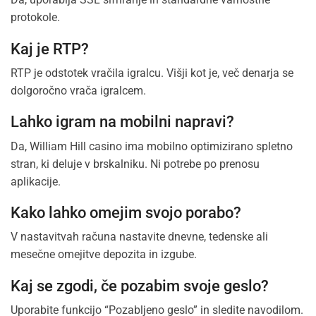
protokole.
Kaj je RTP?
RTP je odstotek vračila igralcu. Višji kot je, več denarja se
dolgoročno vrača igralcem.
Lahko igram na mobilni napravi?
Da, William Hill casino ima mobilno optimizirano spletno
stran, ki deluje v brskalniku. Ni potrebe po prenosu
aplikacije.
Kako lahko omejim svojo porabo?
V nastavitvah računa nastavite dnevne, tedenske ali
mesečne omejitve depozita in izgube.
Kaj se zgodi, če pozabim svoje geslo?
Uporabite funkcijo “Pozabljeno geslo” in sledite navodilom.