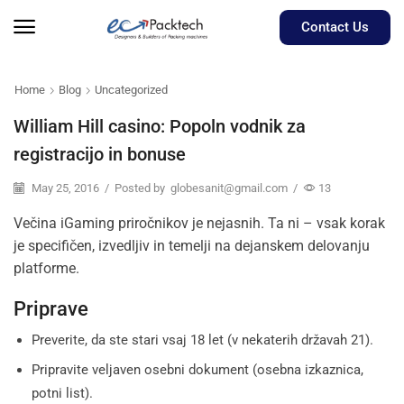
Contact Us
Home
Blog
Uncategorized
William Hill casino: Popoln vodnik za
registracijo in bonuse
May 25, 2016
/
Posted by
globesanit@gmail.com
/
13
Večina iGaming priročnikov je nejasnih. Ta ni – vsak korak
je specifičen, izvedljiv in temelji na dejanskem delovanju
platforme.
Priprave
Preverite, da ste stari vsaj 18 let (v nekaterih državah 21).
Pripravite veljaven osebni dokument (osebna izkaznica,
potni list).