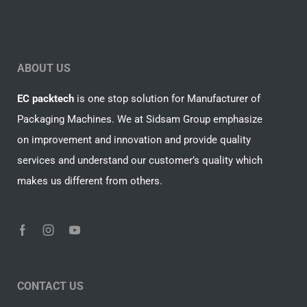
ABOUT US
EC packtech
is one stop solution for Manufacturer of
Packaging Machines. We at Sidsam Group emphasize
on improvement and innovation and provide quality
services and understand our customer’s quality which
makes us different from others.
CONTACT US