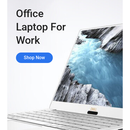
Office
Laptop For
Work
Shop Now