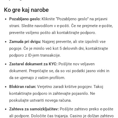
Ko gre kaj narobe
Pozabljeno geslo:
Kliknite “Pozabljeno geslo” na prijavni
strani. Sledite navodilom v e-pošti. Če ne prejmete e-pošte,
preverite vsiljeno pošto ali kontaktirajte podporo.
Zamuda pri dvigu:
Najprej preverite, ali ste izpolnili vse
pogoje. Če je minilo več kot 5 delovnih dni, kontaktirajte
podporo z ID-jem transakcije.
Zastarel dokument za KYC:
Pošljite nov veljaven
dokument. Prepričajte se, da so vsi podatki jasno vidni in
da se ujemajo z vašim profilom.
Blokiran račun:
Verjetno zaradi kršitve pogojev. Takoj
kontaktirajte podporo in zahtevajte pojasnilo. Ne
poskušajte ustvariti novega računa.
Zahteva za samoizključitev:
Pošljite zahtevo preko e-pošte
ali podpore. Določite čas trajanja. Casino je dolžan zahtevo