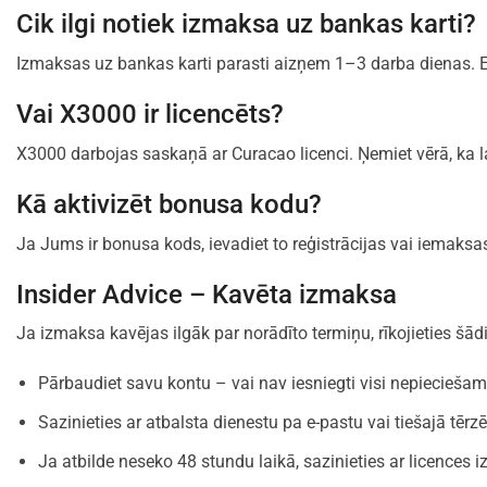
Cik ilgi notiek izmaksa uz bankas karti?
Izmaksas uz bankas karti parasti aizņem 1–3 darba dienas. E-ma
Vai X3000 ir licencēts?
X3000 darbojas saskaņā ar Curacao licenci. Ņemiet vērā, ka l
Kā aktivizēt bonusa kodu?
Ja Jums ir bonusa kods, ievadiet to reģistrācijas vai iemaksa
Insider Advice – Kavēta izmaksa
Ja izmaksa kavējas ilgāk par norādīto termiņu, rīkojieties šādi
Pārbaudiet savu kontu – vai nav iesniegti visi nepiecieša
Sazinieties ar atbalsta dienestu pa e-pastu vai tiešajā tēr
Ja atbilde neseko 48 stundu laikā, sazinieties ar licences i