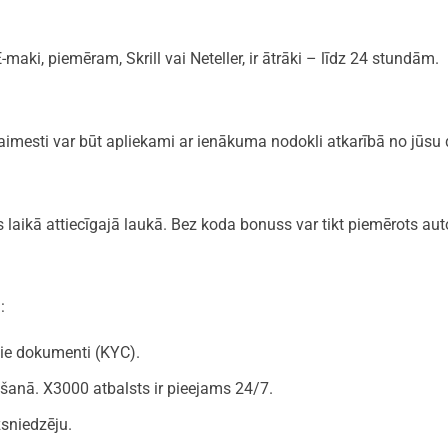
ki, piemēram, Skrill vai Neteller, ir ātrāki – līdz 24 stundām.
aimesti var būt apliekami ar ienākuma nodokli atkarībā no jūsu 
s laikā attiecīgajā laukā. Bez koda bonuss var tikt piemērots aut
:
mie dokumenti (KYC).
zēšanā. X3000 atbalsts ir pieejams 24/7.
zsniedzēju.