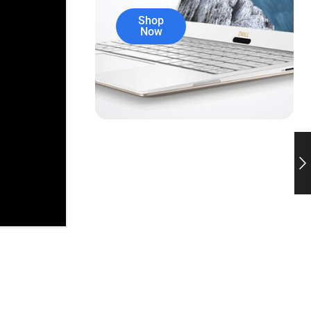
Shop
Now