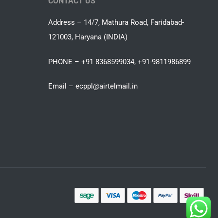
CONTACT US
Address – 14/7, Mathura Road, Faridabad-
121003, Haryana (INDIA)
PHONE – +91 8368599034, +91-9811986899
Email –
ecppl@airtelmail.in