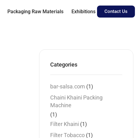
Packaging Raw Materials
Exhibitions
Contact Us
Categories
bar-salsa.com
(1)
Chaini Khaini Packing
Machine
(1)
Filter Khaini
(1)
Filter Tobacco
(1)