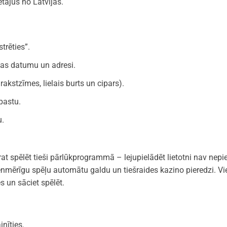
ētājus no Latvijas.
trēties”.
anas datumu un adresi.
rakstzīmes, lielais burts un cipars).
-pastu.
u.
at spēlēt tieši pārlūkprogrammā – lejupielādēt lietotni nav nep
nmērīgu spēļu automātu galdu un tiešraides kazino pieredzi. Vi
s un sāciet spēlēt.
nīties.