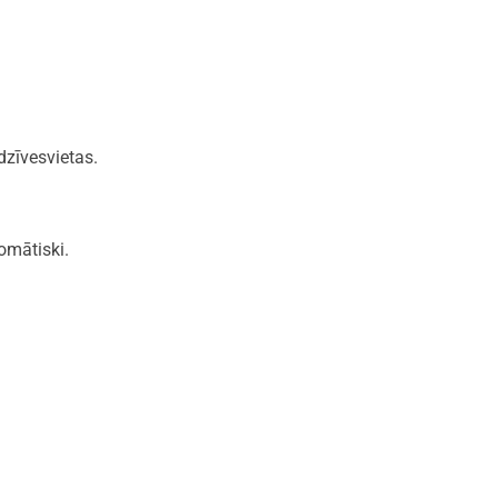
dzīvesvietas.
omātiski.