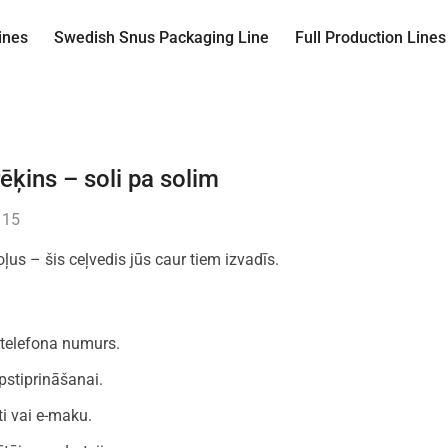
ines
Swedish Snus Packaging Line
Full Production Lines
ēķins – soli pa solim
15
oļus – šis ceļvedis jūs caur tiem izvadīs.
ā telefona numurs.
pstiprināšanai.
i vai e-maku.