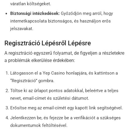
váratlan költségeket.
Biztonsági intézkedések:
Győződjön meg arról, hogy
internetkapcsolata biztonságos, és használjon erős
jelszavakat.
Regisztráció Lépésről Lépésre
A regisztráció egyszerű folyamat, de figyeljen a részletekre
a problémák elkerülése érdekében:
Látogasson el a Yep Casino honlapjára, és kattintson a
“Regisztráció” gombra.
Töltse ki az űrlapot pontos adatokkal, beleértve a teljes
nevet, email-címet és születési dátumot.
Erősítse meg az email-címét egy kapott link segítségével.
Jelentkezzen be, és fejezze be a verifikációt a szükséges
dokumentumok feltöltésével.