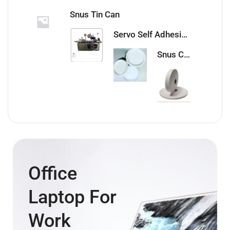
Snus Tin Can
Servo Self Adhesive Sticker Labelling machine
Snus Can
Snus Pa
Office
Laptop For
Work