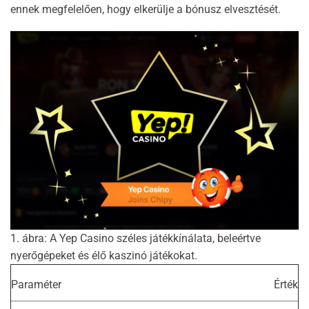
ennek megfelelően, hogy elkerülje a bónusz elvesztését.
1. ábra: A Yep Casino széles játékkínálata, beleértve
nyerőgépeket és élő kaszinó játékokat.
Paraméter
Érték