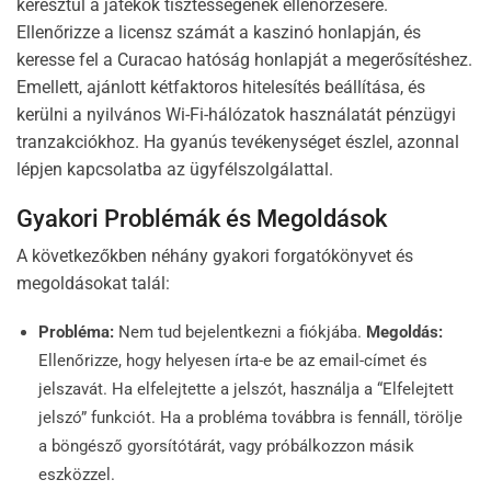
keresztül a játékok tisztességének ellenőrzésére.
Ellenőrizze a licensz számát a kaszinó honlapján, és
keresse fel a Curacao hatóság honlapját a megerősítéshez.
Emellett, ajánlott kétfaktoros hitelesítés beállítása, és
kerülni a nyilvános Wi-Fi-hálózatok használatát pénzügyi
tranzakciókhoz. Ha gyanús tevékenységet észlel, azonnal
lépjen kapcsolatba az ügyfélszolgálattal.
Gyakori Problémák és Megoldások
A következőkben néhány gyakori forgatókönyvet és
megoldásokat talál:
Probléma:
Nem tud bejelentkezni a fiókjába.
Megoldás:
Ellenőrizze, hogy helyesen írta-e be az email-címet és
jelszavát. Ha elfelejtette a jelszót, használja a “Elfelejtett
jelszó” funkciót. Ha a probléma továbbra is fennáll, törölje
a böngésző gyorsítótárát, vagy próbálkozzon másik
eszközzel.