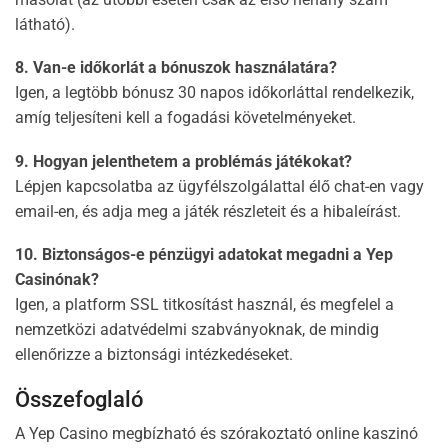
látható).
8. Van-e időkorlát a bónuszok használatára?
Igen, a legtöbb bónusz 30 napos időkorláttal rendelkezik,
amíg teljesíteni kell a fogadási követelményeket.
9. Hogyan jelenthetem a problémás játékokat?
Lépjen kapcsolatba az ügyfélszolgálattal élő chat-en vagy
email-en, és adja meg a játék részleteit és a hibaleírást.
10. Biztonságos-e pénzügyi adatokat megadni a Yep
Casinónak?
Igen, a platform SSL titkosítást használ, és megfelel a
nemzetközi adatvédelmi szabványoknak, de mindig
ellenőrizze a biztonsági intézkedéseket.
Összefoglaló
A Yep Casino megbízható és szórakoztató online kaszinó