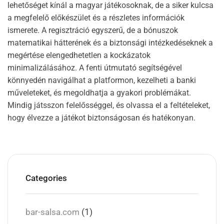
lehetőséget kínál a magyar játékosoknak, de a siker kulcsa
a megfelelő előkészület és a részletes információk
ismerete. A regisztráció egyszerű, de a bónuszok
matematikai hátterének és a biztonsági intézkedéseknek a
megértése elengedhetetlen a kockázatok
minimalizálásához. A fenti útmutató segítségével
könnyedén navigálhat a platformon, kezelheti a banki
műveleteket, és megoldhatja a gyakori problémákat.
Mindig játsszon felelősséggel, és olvassa el a feltételeket,
hogy élvezze a játékot biztonságosan és hatékonyan.
Categories
(1)
bar-salsa.com