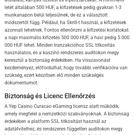
letét általában 500 HUF, a kifizetések pedig gyakran 1-3
munkanapon belül teljesülnek, de ez a választott
módszertől függ. Például, ha Skrill-t használ, a kifizetések
azonnali lehetnek. Fontos ellenőrizni a kifizetési korlátokat:
a napi maximális kifizetés 500 000 HUF, a havi pedig 5 000
000 HUF lehet. Minden tranzakcióhoz SSL titkosítás
használatos, és a kaszinó rendszeres auditokon megy
keresztül a biztonság érdekében. Ha visszavonást
kezdeményez, előfordulhat, hogy további verifikációra van
szükség, ezért készítsen elő minden szükséges
dokumentumot.
Biztonság és Licenc Ellenőrzés
A Yep Casino Curacao eGaming licensz alatt működik,
amely megfelel a nemzetközi szabványoknak. A biztonság
érdekében a platform SSL titkosítást használ az
adatátvitelhez, és rendszeres független auditokon megy