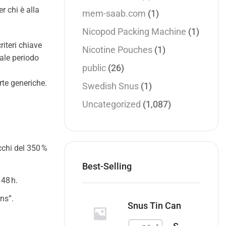
r chi è alla
mem-saab.com
(1)
Nicopod Packing Machine
(1)
riteri chiave
Nicotine Pouches
(1)
uale periodo
public
(26)
rte generiche.
Swedish Snus
(1)
Uncategorized
(1,087)
cchi del 350 %
Best-Selling
 48 h.
ns”.
Snus Tin Can