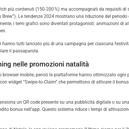
match più contenuti (150‑200 %) ma accompagnati da requisiti 
’s Brew”). Le tendenze 2024 mostrano una riduzione del periodo d
mente, i temi grafici sono diventati protagonisti: animazioni di al
een.
ani hanno tutti lanciato più di una campagna per ciascuna festivi
lare il passaparola.
ing nelle promozioni natalità
o browser mobile, perciò le piattaforme hanno ottimizzato ogni 
 con widget “Swipe‑to‑Claim” che permettono di attivare il bonu
scansiona un QR code presente su una pubblicità digitale o su una
edito bonus nell’app. Questo sistema riduce i tempi di attivazion