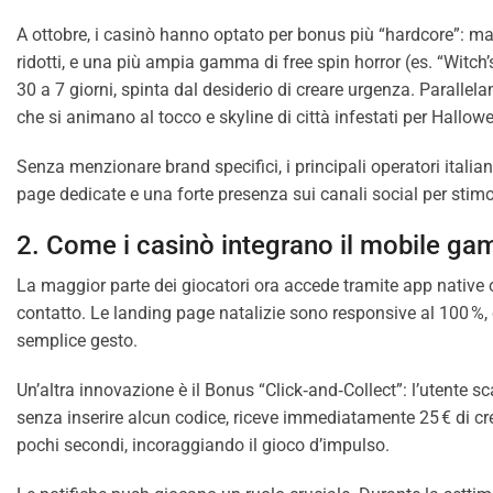
A ottobre, i casinò hanno optato per bonus più “hardcore”: 
ridotti, e una più ampia gamma di free spin horror (es. “Witch
30 a 7 giorni, spinta dal desiderio di creare urgenza. Parallela
che si animano al tocco e skyline di città infestati per Hallow
Senza menzionare brand specifici, i principali operatori itali
page dedicate e una forte presenza sui canali social per stimo
2. Come i casinò integrano il mobile gam
La maggior parte dei giocatori ora accede tramite app native 
contatto. Le landing page natalizie sono responsive al 100 %,
semplice gesto.
Un’altra innovazione è il Bonus “Click‑and‑Collect”: l’utente 
senza inserire alcun codice, riceve immediatamente 25 € di cr
pochi secondi, incoraggiando il gioco d’impulso.