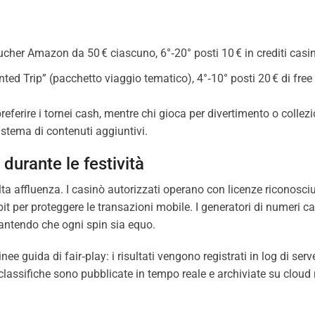
ucher Amazon da 50 € ciascuno, 6°‑20° posti 10 € in crediti casi
ted Trip” (pacchetto viaggio tematico), 4°‑10° posti 20 € di free 
 preferire i tornei cash, mentre chi gioca per divertimento o colle
sistema di contenuti aggiuntivi.
 durante le festività
alta affluenza. I casinò autorizzati operano con licenze riconosc
t per proteggere le transazioni mobile. I generatori di numeri c
rantendo che ogni spin sia equo.
nee guida di fair‑play: i risultati vengono registrati in log di serv
assifiche sono pubblicate in tempo reale e archiviate su cloud 