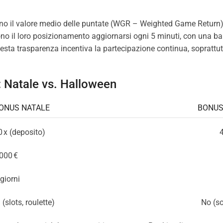
ano il valore medio delle puntate (WGR – Weighted Game Return) 
dono il loro posizionamento aggiornarsi ogni 5 minuti, con una ba
ta trasparenza incentiva la partecipazione continua, soprattutt
: Natale vs. Halloween
ONUS NATALE
BONUS
0 x (deposito)
4
 000 €
 giorni
 (slots, roulette)
No (so