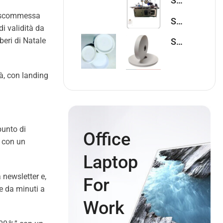
Servo Self Adhesive Sticker Labelling machine
di scommessa
Snus Can
i validità da
beri di Natale
Snus Packing Paper Non Woven Fabric/ Rolls
tà, con landing
punto di
Office
s con un
Laptop
 newsletter e,
For
e da minuti a
Work