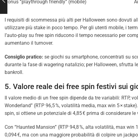
Bonus “playthrough friendly” (mobile)
A
I requisiti di scommessa più alti per Halloween sono dovuti all’
utilizzare più stake in poco tempo. Per gli utenti mobile, i te
l’auto‑play su free spin riducono il tempo necessario per compl
aumentano il turnover.
Consiglio pratico:
se giochi su smartphone, concentrati su scom
durante la fase di wagering natalizio; per Halloween, sfrutta 
bankroll.
5. Valore reale dei free spin festivi sui 
Il valore medio di un free spin dipende da tre variabili: RTP, v
Wonderland” (RTP 96,5 %, volatilità media, max win 5 × stake). 
spin, si ottiene un potenziale di 4,85 € prima di considerare le 
Con “Haunted Mansion” (RTP 94,8 %, alta volatilità, max win 10
0,094 €, ma con una maggiore probabilità di colpire un jackpot 