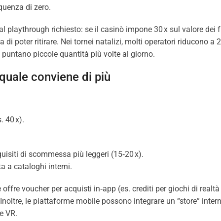
quenza di zero.
 playthrough richiesto: se il casinò impone 30 x sul valore dei f
di poter ritirare. Nei tornei natalizi, molti operatori riducono a 
e puntano piccole quantità più volte al giorno.
 quale conviene di più
. 40 x).
quisiti di scommessa più leggeri (15‑20 x).
a a cataloghi interni.
offre voucher per acquisti in‑app (es. crediti per giochi di real
. Inoltre, le piattaforme mobile possono integrare un “store” inter
e VR.