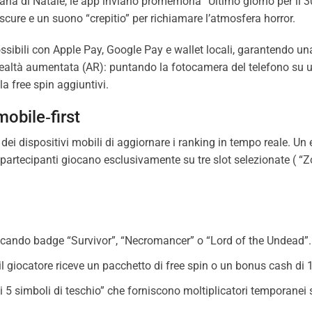
mana di Natale, le app inviano promemoria “Ultimo giorno per il 
cure e un suono “crepitio” per richiamare l’atmosfera horror.
possibili con Apple Pay, Google Pay e wallet locali, garantendo u
realtà aumentata (AR): puntando la fotocamera del telefono su 
a free spin aggiuntivi.
mobile‑first
à dei dispositivi mobili di aggiornare i ranking in tempo reale. U
i partecipanti giocano esclusivamente su tre slot selezionate ( “
loccando badge “Survivor”, “Necromancer” o “Lord of the Undead”.
l giocatore riceve un pacchetto di free spin o un bonus cash di 1
5 simboli di teschio” che forniscono moltiplicatori temporanei s