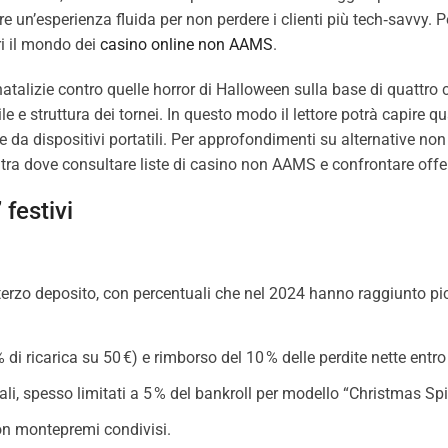
 un’esperienza fluida per non perdere i clienti più tech‑savvy. Pe
ri il mondo dei
casino online non AAMS
.
talizie contro quelle horror di Halloween sulla base di quattro c
 e struttura dei tornei. In questo modo il lettore potrà capire q
e da dispositivi portatili. Per approfondimenti su alternative non
utra dove consultare liste di casino non AAMS e confrontare offe
festivi
terzo deposito, con percentuali che nel 2024 hanno raggiunto pi
 % di ricarica su 50 €) e rimborso del 10 % delle perdite nette entro
ali, spesso limitati a 5 % del bankroll per modello “Christmas Spi
on montepremi condivisi.