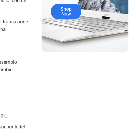
300 %” con un
Shop
Now
na transazione
una
n esempio
Zombie
0 €.
ui punti del