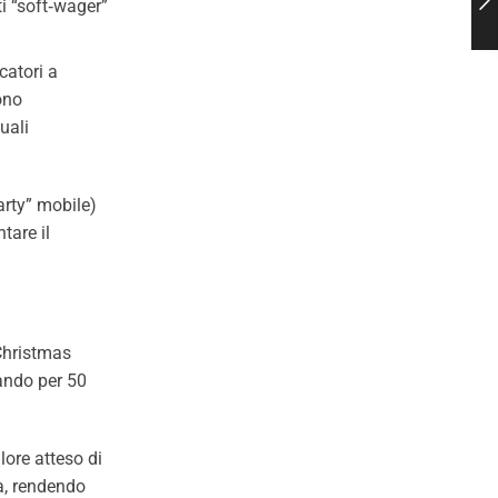
i “soft‑wager”
catori a
ono
uali
arty” mobile)
tare il
“Christmas
cando per 50
lore atteso di
ta, rendendo