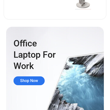
Office
Laptop For
Work
Shop Now