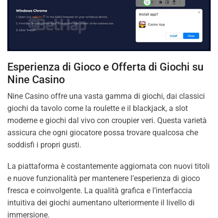
Esperienza di Gioco e Offerta di Giochi su
Nine Casino
Nine Casino offre una vasta gamma di giochi, dai classici
giochi da tavolo come la roulette e il blackjack, a slot
moderne e giochi dal vivo con croupier veri. Questa varietà
assicura che ogni giocatore possa trovare qualcosa che
soddisfi i propri gusti.
La piattaforma è costantemente aggiornata con nuovi titoli
e nuove funzionalità per mantenere l’esperienza di gioco
fresca e coinvolgente. La qualità grafica e l’interfaccia
intuitiva dei giochi aumentano ulteriormente il livello di
immersione.