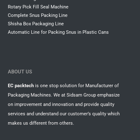
Rotary Pick Fill Seal Machine
Complete Snus Packing Line
Shisha Box Packaging Line
Automatic Line for Packing Snus in Plastic Cans
ABOUT US
EC packtech
is one stop solution for Manufacturer of
Packaging Machines. We at Sidsam Group emphasize
on improvement and innovation and provide quality
services and understand our customer’s quality which
makes us different from others.