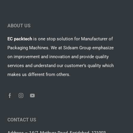
ABOUT US
EC packtech
is one stop solution for Manufacturer of
Packaging Machines. We at Sidsam Group emphasize
on improvement and innovation and provide quality
services and understand our customer’s quality which
makes us different from others.
CONTACT US