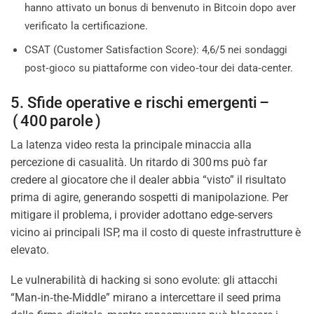
hanno attivato un bonus di benvenuto in Bitcoin dopo aver
verificato la certificazione.
CSAT (Customer Satisfaction Score): 4,6/5 nei sondaggi
post‑gioco su piattaforme con video‑tour dei data‑center.
5. Sfide operative e rischi emergenti –
( 400 parole )
La latenza video resta la principale minaccia alla
percezione di casualità. Un ritardo di 300 ms può far
credere al giocatore che il dealer abbia “visto” il risultato
prima di agire, generando sospetti di manipolazione. Per
mitigare il problema, i provider adottano edge‑servers
vicino ai principali ISP, ma il costo di queste infrastrutture è
elevato.
Le vulnerabilità di hacking si sono evolute: gli attacchi
“Man‑in‑the‑Middle” mirano a intercettare il seed prima