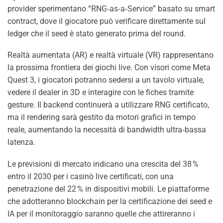
provider sperimentano “RNG‑as‑a‑Service” basato su smart
contract, dove il giocatore può verificare direttamente sul
ledger che il seed è stato generato prima del round.
Realtà aumentata (AR) e realtà virtuale (VR) rappresentano
la prossima frontiera dei giochi live. Con visori come Meta
Quest 3, i giocatori potranno sedersi a un tavolo virtuale,
vedere il dealer in 3D e interagire con le fiches tramite
gesture. Il backend continuerà a utilizzare RNG certificato,
ma il rendering sarà gestito da motori grafici in tempo
reale, aumentando la necessità di bandwidth ultra‑bassa
latenza.
Le previsioni di mercato indicano una crescita del 38 %
entro il 2030 per i casinò live certificati, con una
penetrazione del 22 % in dispositivi mobili. Le piattaforme
che adotteranno blockchain per la certificazione dei seed e
IA per il monitoraggio saranno quelle che attireranno i