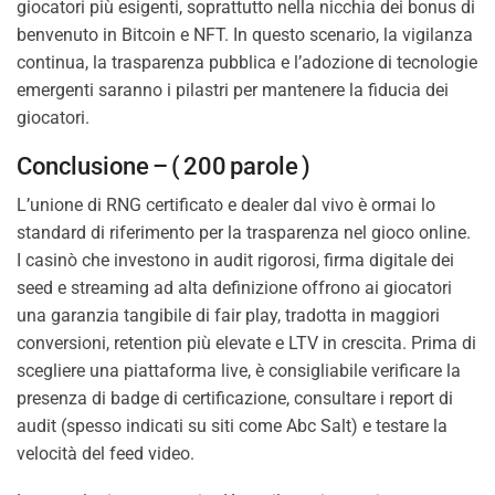
giocatori più esigenti, soprattutto nella nicchia dei bonus di
benvenuto in Bitcoin e NFT. In questo scenario, la vigilanza
continua, la trasparenza pubblica e l’adozione di tecnologie
emergenti saranno i pilastri per mantenere la fiducia dei
giocatori.
Conclusione – ( 200 parole )
L’unione di RNG certificato e dealer dal vivo è ormai lo
standard di riferimento per la trasparenza nel gioco online.
I casinò che investono in audit rigorosi, firma digitale dei
seed e streaming ad alta definizione offrono ai giocatori
una garanzia tangibile di fair play, tradotta in maggiori
conversioni, retention più elevate e LTV in crescita. Prima di
scegliere una piattaforma live, è consigliabile verificare la
presenza di badge di certificazione, consultare i report di
audit (spesso indicati su siti come Abc Salt) e testare la
velocità del feed video.