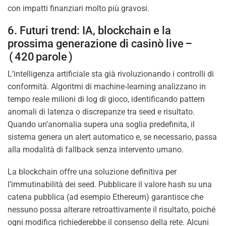
con impatti finanziari molto più gravosi.
6. Futuri trend: IA, blockchain e la
prossima generazione di casinò live –
( 420 parole )
L’intelligenza artificiale sta già rivoluzionando i controlli di
conformità. Algoritmi di machine‑learning analizzano in
tempo reale milioni di log di gioco, identificando pattern
anomali di latenza o discrepanze tra seed e risultato.
Quando un’anomalia supera una soglia predefinita, il
sistema genera un alert automatico e, se necessario, passa
alla modalità di fallback senza intervento umano.
La blockchain offre una soluzione definitiva per
l’immutinabilità dei seed. Pubblicare il valore hash su una
catena pubblica (ad esempio Ethereum) garantisce che
nessuno possa alterare retroattivamente il risultato, poiché
ogni modifica richiederebbe il consenso della rete. Alcuni