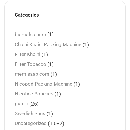
Categories
(1)
bar-salsa.com
(1)
Chaini Khaini Packing Machine
(1)
Filter Khaini
(1)
Filter Tobacco
(1)
mem-saab.com
(1)
Nicopod Packing Machine
(1)
Nicotine Pouches
(26)
public
(1)
Swedish Snus
(1,087)
Uncategorized