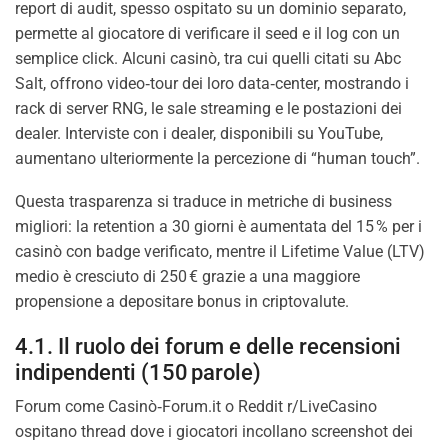
report di audit, spesso ospitato su un dominio separato,
permette al giocatore di verificare il seed e il log con un
semplice click. Alcuni casinò, tra cui quelli citati su Abc
Salt, offrono video‑tour dei loro data‑center, mostrando i
rack di server RNG, le sale streaming e le postazioni dei
dealer. Interviste con i dealer, disponibili su YouTube,
aumentano ulteriormente la percezione di “human touch”.
Questa trasparenza si traduce in metriche di business
migliori: la retention a 30 giorni è aumentata del 15 % per i
casinò con badge verificato, mentre il Lifetime Value (LTV)
medio è cresciuto di 250 € grazie a una maggiore
propensione a depositare bonus in criptovalute.
4.1. Il ruolo dei forum e delle recensioni
indipendenti (150 parole)
Forum come Casinò‑Forum.it o Reddit r/LiveCasino
ospitano thread dove i giocatori incollano screenshot dei