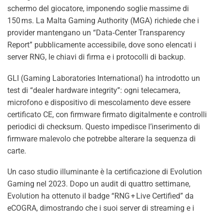
schermo del giocatore, imponendo soglie massime di
150 ms. La Malta Gaming Authority (MGA) richiede che i
provider mantengano un “Data‑Center Transparency
Report” pubblicamente accessibile, dove sono elencati i
server RNG, le chiavi di firma e i protocolli di backup.
GLI (Gaming Laboratories International) ha introdotto un
test di “dealer hardware integrity”: ogni telecamera,
microfono e dispositivo di mescolamento deve essere
certificato CE, con firmware firmato digitalmente e controlli
periodici di checksum. Questo impedisce l’inserimento di
firmware malevolo che potrebbe alterare la sequenza di
carte.
Un caso studio illuminante è la certificazione di Evolution
Gaming nel 2023. Dopo un audit di quattro settimane,
Evolution ha ottenuto il badge “RNG + Live Certified” da
eCOGRA, dimostrando che i suoi server di streaming e i