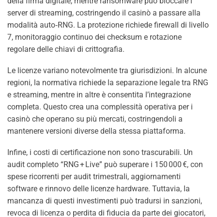
della firma digitale, mentre ransomware può bloccare i
server di streaming, costringendo il casinò a passare alla
modalità auto‑RNG. La protezione richiede firewall di livello
7, monitoraggio continuo dei checksum e rotazione
regolare delle chiavi di crittografia.
Le licenze variano notevolmente tra giurisdizioni. In alcune
regioni, la normativa richiede la separazione legale tra RNG
e streaming, mentre in altre è consentita l’integrazione
completa. Questo crea una complessità operativa per i
casinò che operano su più mercati, costringendoli a
mantenere versioni diverse della stessa piattaforma.
Infine, i costi di certificazione non sono trascurabili. Un
audit completo “RNG + Live” può superare i 150 000 €, con
spese ricorrenti per audit trimestrali, aggiornamenti
software e rinnovo delle licenze hardware. Tuttavia, la
mancanza di questi investimenti può tradursi in sanzioni,
revoca di licenza o perdita di fiducia da parte dei giocatori,