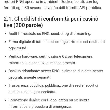
motori RNG operano in ambienti Docker isolati, con log
firmati ogni 30 secondi e verificabili tramite API pubblica.
2.1. Checklist di conformità per i casinò
live (200 parole)
Audit trimestrale su RNG, seed, e log di streaming.
Firma digitale di tutti i file di configurazione e dei risultati di
ogni round.
Verifica hardware: certificazione CE per telecamere,
microfoni e dispositivi di mescolamento.
Backup ridondante: server RNG in almeno due data‑center
geograficamente separati.
Trasparenza pubblica: pubblicazione di seed e report di
audit su una pagina dedicata.
Formazione dealer: corsi obbligatori su sicurezza
informatica e procedura di emergenza.