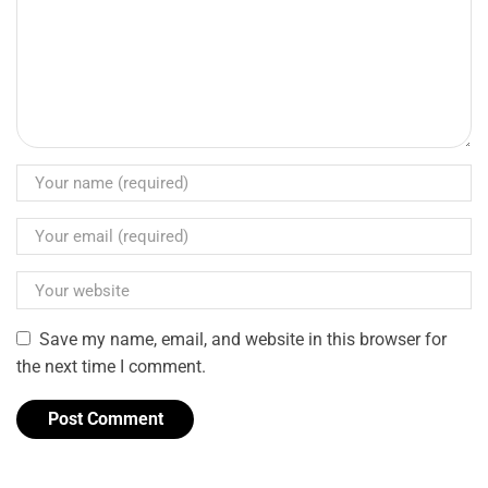
Save my name, email, and website in this browser for
the next time I comment.