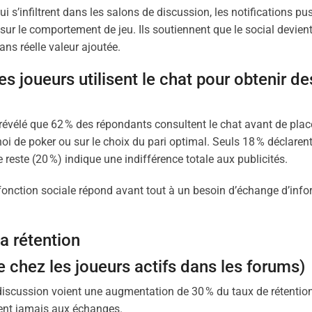
s’infiltrent dans les salons de discussion, les notifications pu
 sur le comportement de jeu. Ils soutiennent que le social devien
ns réelle valeur ajoutée.
 joueurs utilisent le chat pour obtenir de
révélé que 62 % des répondants consultent le chat avant de plac
rnoi de poker ou sur le choix du pari optimal. Seuls 18 % déclaren
reste (20 %) indique une indifférence totale aux publicités.
fonction sociale répond avant tout à un besoin d’échange d’info
la rétention
e chez les joueurs actifs dans les forums)
iscussion voient une augmentation de 30 % du taux de rétention
pent jamais aux échanges.