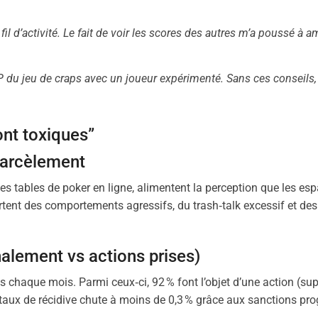
 fil d’activité. Le fait de voir les scores des autres m’a poussé à 
P du jeu de craps avec un joueur expérimenté. Sans ces conseils, 
nt toxiques”
 harcèlement
s tables de poker en ligne, alimentent la perception que les es
rtent des comportements agressifs, du trash‑talk excessif et des
nalement vs actions prises)
 chaque mois. Parmi ceux‑ci, 92 % font l’objet d’une action (su
taux de récidive chute à moins de 0,3 % grâce aux sanctions pro