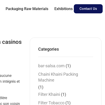
Packaging Raw Materials
Exhibitions
Contact Us
s casinos
Categories
bar-salsa.com
(1)
Chaini Khaini Packing
 aucune
Machine
n intégrés et
(1)
Filter Khaini
(1)
élère
Filter Tobacco
(1)
ec son voisin