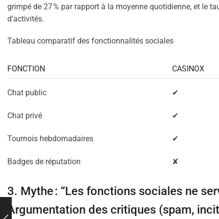
grimpé de 27 % par rapport à la moyenne quotidienne, et le ta
d’activités.
Tableau comparatif des fonctionnalités sociales
FONCTION
CASINOX
Chat public
✔︎
Chat privé
✔︎
Tournois hebdomadaires
✔︎
Badges de réputation
✘
3. Mythe : “Les fonctions sociales ne ser
Argumentation des critiques (spam, incit