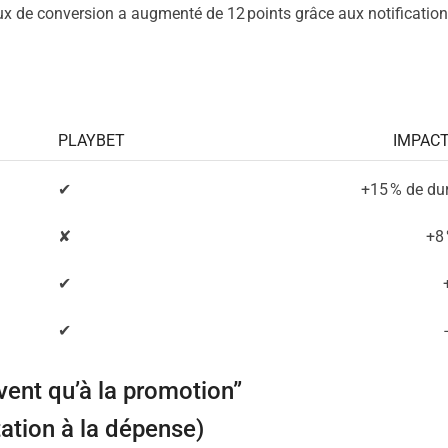
ux de conversion a augmenté de 12 points grâce aux notification
PLAYBET
IMPAC
✔︎
+15 % de du
✘
+8 
✔︎
✔︎
vent qu’à la promotion”
ation à la dépense)