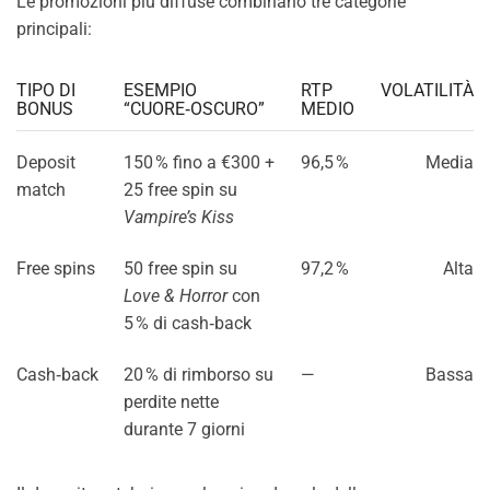
Le promozioni più diffuse combinano tre categorie
principali:
TIPO DI
ESEMPIO
RTP
VOLATILITÀ
BONUS
“CUORE‑OSCURO”
MEDIO
Deposit
150 % fino a €300 +
96,5 %
Media
match
25 free spin su
Vampire’s Kiss
Free spins
50 free spin su
97,2 %
Alta
Love & Horror
con
5 % di cash‑back
Cash‑back
20 % di rimborso su
—
Bassa
perdite nette
durante 7 giorni