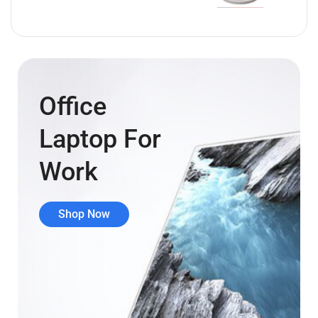
Office
Laptop For
Work
Shop Now