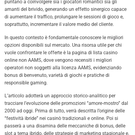
puntano a coinvolgere sia i giocatori romantici sia gli
amanti del brivido, generando un effetto sinergico capace
di aumentare il traffico, prolungare le sessioni di gioco e,
soprattutto, incrementare il valore medio del cliente.
In questo contesto è fondamentale conoscere le migliori
opzioni disponibili sul mercato. Una risorsa utile per chi
vuole confrontare le offerte è la pagina di lista casino
online non AAMS, dove vengono recensiti i migliori
operatori non soggetti alla licenza AAMS, evidenziando
bonus di benvenuto, varietà di giochi e pratiche di
responsible gaming.
L’articolo adotterà un approccio storico‑analitico per
tracciare l’evoluzione delle promozioni “amore‑mostro” dal
2000 ad oggi. Prima di tutto, verrà descritta l’origine delle
“festività ibride” nei casinò tradizionali e online. Poi si
passerà a una disamina delle meccaniche di bonus, delle
slot a tema ibrido, delle strategie di marketing stagionale e,