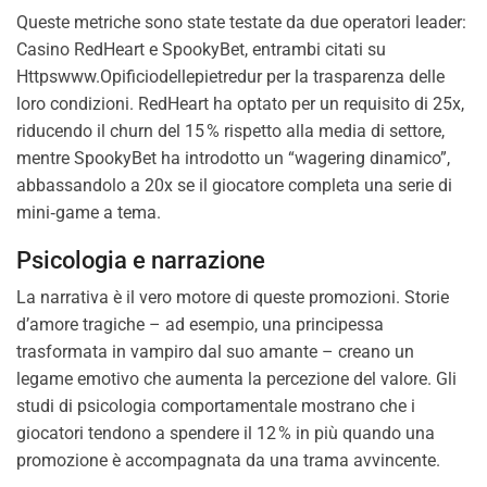
Queste metriche sono state testate da due operatori leader:
Casino RedHeart e SpookyBet, entrambi citati su
Httpswww.Opificiodellepietredur per la trasparenza delle
loro condizioni. RedHeart ha optato per un requisito di 25x,
riducendo il churn del 15 % rispetto alla media di settore,
mentre SpookyBet ha introdotto un “wagering dinamico”,
abbassandolo a 20x se il giocatore completa una serie di
mini‑game a tema.
Psicologia e narrazione
La narrativa è il vero motore di queste promozioni. Storie
d’amore tragiche – ad esempio, una principessa
trasformata in vampiro dal suo amante – creano un
legame emotivo che aumenta la percezione del valore. Gli
studi di psicologia comportamentale mostrano che i
giocatori tendono a spendere il 12 % in più quando una
promozione è accompagnata da una trama avvincente.