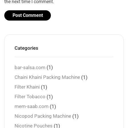
the next time I comment.
Categories
(1)
bar-salsa.com
(1)
Chaini Khaini Packing Machine
(1)
Filter Khaini
(1)
Filter Tobacco
(1)
mem-saab.com
(1)
Nicopod Packing Machine
(1)
Nicotine Pouches