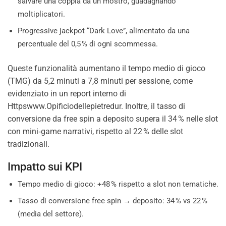
salvare una coppia da un mostro, guadagnando
moltiplicatori.
Progressive jackpot “Dark Love”, alimentato da una
percentuale del 0,5 % di ogni scommessa.
Queste funzionalità aumentano il tempo medio di gioco
(TMG) da 5,2 minuti a 7,8 minuti per sessione, come
evidenziato in un report interno di
Httpswww.Opificiodellepietredur. Inoltre, il tasso di
conversione da free spin a deposito supera il 34 % nelle slot
con mini‑game narrativi, rispetto al 22 % delle slot
tradizionali.
Impatto sui KPI
Tempo medio di gioco: +48 % rispetto a slot non tematiche.
Tasso di conversione free spin → deposito: 34 % vs 22 %
(media del settore).