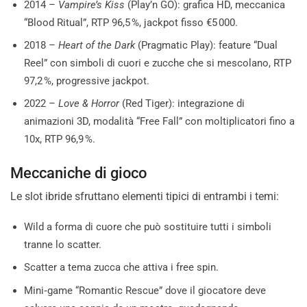
2014 –
Vampire’s Kiss
(Play’n GO): grafica HD, meccanica
“Blood Ritual”, RTP 96,5 %, jackpot fisso €5 000.
2018 –
Heart of the Dark
(Pragmatic Play): feature “Dual
Reel” con simboli di cuori e zucche che si mescolano, RTP
97,2 %, progressive jackpot.
2022 –
Love & Horror
(Red Tiger): integrazione di
animazioni 3D, modalità “Free Fall” con moltiplicatori fino a
10x, RTP 96,9 %.
Meccaniche di gioco
Le slot ibride sfruttano elementi tipici di entrambi i temi:
Wild a forma di cuore che può sostituire tutti i simboli
tranne lo scatter.
Scatter a tema zucca che attiva i free spin.
Mini‑game “Romantic Rescue” dove il giocatore deve