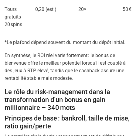
Tours
0,20 (est.)
20×
50 €
gratuits
20 spins
*Le plafond dépend souvent du montant du dépôt initial.
En synthèse, le ROI réel varie fortement : le bonus de
bienvenue offre le meilleur potentiel lorsqu’il est couplé à
des jeux à RTP élevé, tandis que le cashback assure une
rentabilité stable mais modeste.
Le rôle du risk‑management dans la
transformation d’un bonus en gain
millionnaire – 340 mots
Principes de base : bankroll, taille de mise,
ratio gain/perte