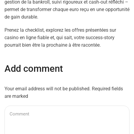
gestion de la bankroll, suivi rigoureux et cash‑out réfléchi –
permet de transformer chaque euro reçu en une opportunité
de gain durable.
Prenez la checklist, explorez les offres présentées sur
casino en ligne fiable et, qui sait, votre success‑story
pourrait bien être la prochaine à être racontée.
Add comment
Your email address will not be published. Required fields
are marked