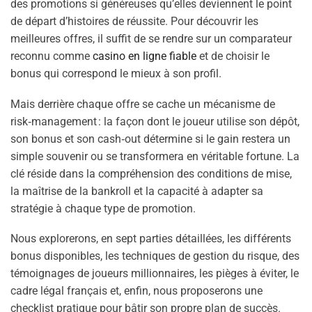
des promotions si généreuses qu’elles deviennent le point
de départ d’histoires de réussite. Pour découvrir les
meilleures offres, il suffit de se rendre sur un comparateur
reconnu comme
casino en ligne fiable
et de choisir le
bonus qui correspond le mieux à son profil.
Mais derrière chaque offre se cache un mécanisme de
risk‑management : la façon dont le joueur utilise son dépôt,
son bonus et son cash‑out détermine si le gain restera un
simple souvenir ou se transformera en véritable fortune. La
clé réside dans la compréhension des conditions de mise,
la maîtrise de la bankroll et la capacité à adapter sa
stratégie à chaque type de promotion.
Nous explorerons, en sept parties détaillées, les différents
bonus disponibles, les techniques de gestion du risque, des
témoignages de joueurs millionnaires, les pièges à éviter, le
cadre légal français et, enfin, nous proposerons une
checklist pratique pour bâtir son propre plan de succès.