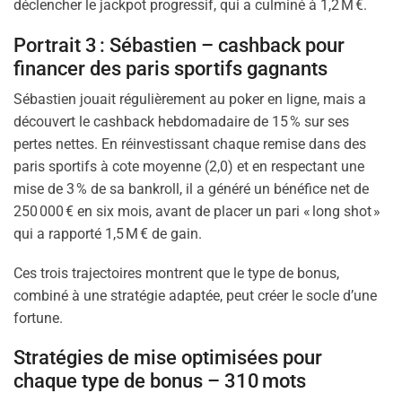
déclencher le jackpot progressif, qui a culminé à 1,2 M €.
Portrait 3 : Sébastien – cashback pour
financer des paris sportifs gagnants
Sébastien jouait régulièrement au poker en ligne, mais a
découvert le cashback hebdomadaire de 15 % sur ses
pertes nettes. En réinvestissant chaque remise dans des
paris sportifs à cote moyenne (2,0) et en respectant une
mise de 3 % de sa bankroll, il a généré un bénéfice net de
250 000 € en six mois, avant de placer un pari « long shot »
qui a rapporté 1,5 M € de gain.
Ces trois trajectoires montrent que le type de bonus,
combiné à une stratégie adaptée, peut créer le socle d’une
fortune.
Stratégies de mise optimisées pour
chaque type de bonus – 310 mots