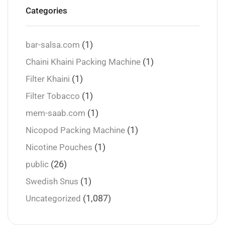
Categories
(1)
bar-salsa.com
(1)
Chaini Khaini Packing Machine
(1)
Filter Khaini
(1)
Filter Tobacco
(1)
mem-saab.com
(1)
Nicopod Packing Machine
(1)
Nicotine Pouches
(26)
public
(1)
Swedish Snus
(1,087)
Uncategorized