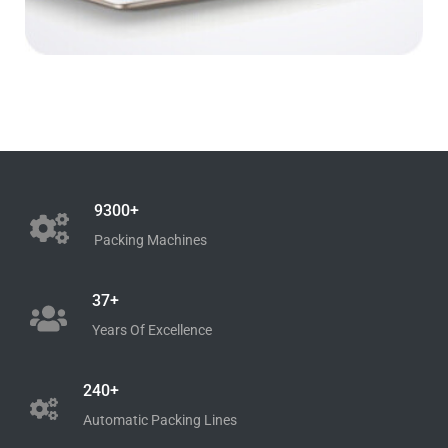
9300+
Packing Machines
37+
Years Of Excellence
240+
Automatic Packing Lines