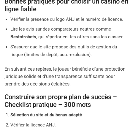
Bonnes pratiques pour choisir un casino en
ligne fiable
Vérifier la présence du logo ANJ et le numéro de licence.
Lire les avis sur des comparateurs neutres comme
Bestofrobots
, qui répertorient les offres sans les classer.
S’assurer que le site propose des outils de gestion du
risque (limites de dépôt, auto‑exclusion).
En suivant ces repères, le joueur bénéficie d’une protection
juridique solide et d’une transparence suffisante pour
prendre des décisions éclairées.
Construire son propre plan de succès –
Checklist pratique – 300 mots
Sélection du site et du bonus adapté
Vérifier la licence ANJ.