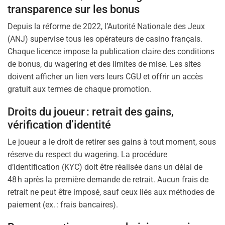
transparence sur les bonus
Depuis la réforme de 2022, l’Autorité Nationale des Jeux
(ANJ) supervise tous les opérateurs de casino français.
Chaque licence impose la publication claire des conditions
de bonus, du wagering et des limites de mise. Les sites
doivent afficher un lien vers leurs CGU et offrir un accès
gratuit aux termes de chaque promotion.
Droits du joueur : retrait des gains,
vérification d’identité
Le joueur a le droit de retirer ses gains à tout moment, sous
réserve du respect du wagering. La procédure
d’identification (KYC) doit être réalisée dans un délai de
48 h après la première demande de retrait. Aucun frais de
retrait ne peut être imposé, sauf ceux liés aux méthodes de
paiement (ex. : frais bancaires).