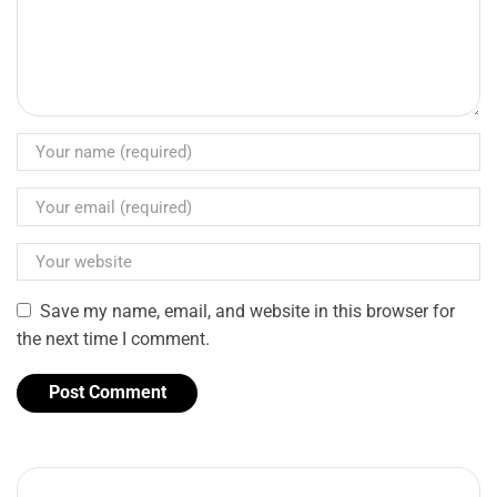
Save my name, email, and website in this browser for
the next time I comment.