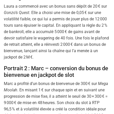
Laura a commencé avec un bonus sans dépôt de 20 € sur
Gonzo’s Quest
. Elle a choisi une mise de 0,05 € sur une
volatilité faible, ce qui lui a permis de jouer plus de 12 000
tours sans épuiser le capital. En appliquant la règle du 2 %
de bankroll, elle a accumulé 5 000 € de gains avant de
devoir satisfaire le wagering de 40 fois. Une fois le plafond
de retrait atteint, elle a réinvesti 2 000 € dans un bonus de
bienvenue, lançant ainsi la chaîne qui l’a menée à un
jackpot de 2 M €.
Portrait 2 : Marc – conversion du bonus de
bienvenue en jackpot de slot
Marc a profité d’un bonus de bienvenue de 300 € sur
Mega
Moolah
. En misant 1 € sur chaque spin et en suivant une
progression de mise fixe, il a atteint le seuil de 30 × 300 € =
9 000 € de mise en 48 heures. Son choix du slot à RTP
96,5 % et à volatilité élevée a créé la condition idéale pour