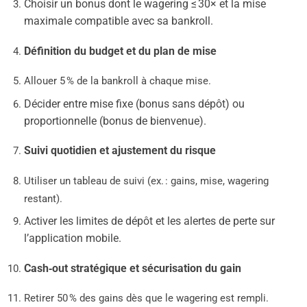
Choisir un bonus dont le wagering ≤ 30× et la mise
maximale compatible avec sa bankroll.
Définition du budget et du plan de mise
Allouer 5 % de la bankroll à chaque mise.
Décider entre mise fixe (bonus sans dépôt) ou
proportionnelle (bonus de bienvenue).
Suivi quotidien et ajustement du risque
Utiliser un tableau de suivi (ex. : gains, mise, wagering
restant).
Activer les limites de dépôt et les alertes de perte sur
l’application mobile.
Cash‑out stratégique et sécurisation du gain
Retirer 50 % des gains dès que le wagering est rempli.