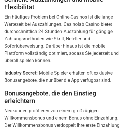
Flexibilität
Ein häufiges Problem bei Online-Casinos ist die lange
Wartezeit bei Auszahlungen. Casinolab Casino bietet
durchschnittlich 24‑Stunden‑Auszahlung für gängige
Zahlungsmethoden wie Skrill, Neteller und
Sofortüberweisung. Darüber hinaus ist die mobile
Plattform vollständig optimiert, sodass Sie jederzeit und
überall spielen können.
Industry Secret:
Mobile Spieler erhalten oft exklusive
Bonusangebote, die nur über die App verfügbar sind.
Bonusangebote, die den Einstieg
erleichtern
Neukunden profitieren von einem großzügigen
Willkommensbonus und einem Bonus ohne Einzahlung.
Der Willkommensbonus verdoppelt Ihre erste Einzahlung