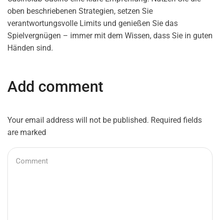
oben beschriebenen Strategien, setzen Sie
verantwortungsvolle Limits und genießen Sie das
Spielvergnügen – immer mit dem Wissen, dass Sie in guten
Händen sind.
Add comment
Your email address will not be published. Required fields
are marked