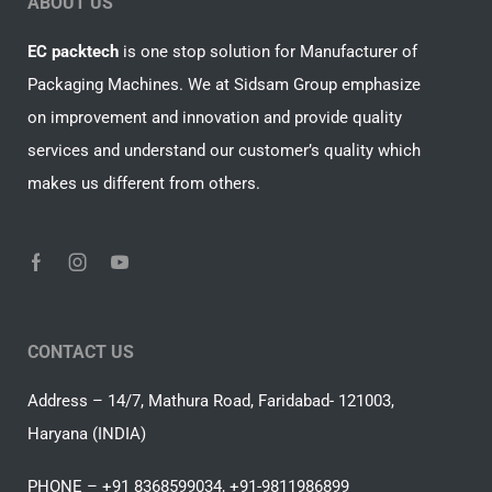
ABOUT US
EC packtech
is one stop solution for Manufacturer of
Packaging Machines. We at Sidsam Group emphasize
on improvement and innovation and provide quality
services and understand our customer’s quality which
makes us different from others.
CONTACT US
Address – 14/7, Mathura Road, Faridabad- 121003,
Haryana (INDIA)
PHONE – +91 8368599034, +91-9811986899