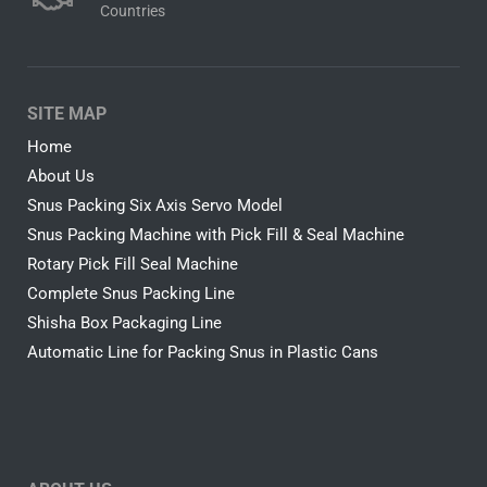
Countries
SITE MAP
Home
About Us
Snus Packing Six Axis Servo Model
Snus Packing Machine with Pick Fill & Seal Machine
Rotary Pick Fill Seal Machine
Complete Snus Packing Line
Shisha Box Packaging Line
Automatic Line for Packing Snus in Plastic Cans