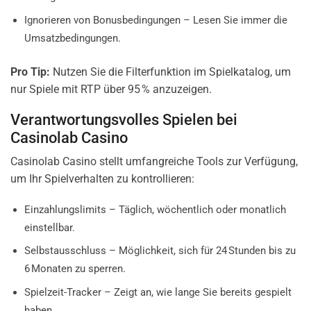
Ignorieren von Bonusbedingungen – Lesen Sie immer die
Umsatzbedingungen.
Pro Tip:
Nutzen Sie die Filterfunktion im Spielkatalog, um
nur Spiele mit RTP über 95 % anzuzeigen.
Verantwortungsvolles Spielen bei
Casinolab Casino
Casinolab Casino stellt umfangreiche Tools zur Verfügung,
um Ihr Spielverhalten zu kontrollieren:
Einzahlungslimits – Täglich, wöchentlich oder monatlich
einstellbar.
Selbstausschluss – Möglichkeit, sich für 24 Stunden bis zu
6 Monaten zu sperren.
Spielzeit-Tracker – Zeigt an, wie lange Sie bereits gespielt
haben.