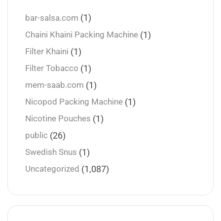
(1)
bar-salsa.com
(1)
Chaini Khaini Packing Machine
(1)
Filter Khaini
(1)
Filter Tobacco
(1)
mem-saab.com
(1)
Nicopod Packing Machine
(1)
Nicotine Pouches
(26)
public
(1)
Swedish Snus
(1,087)
Uncategorized