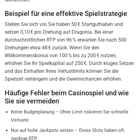
Beispiel für eine effektive Spielstrategie
Stellen Sie sich vor, Sie haben 50 € Startguthaben und
setzen 0,10 € pro Drehung auf Dragonia. Bei einer
durchschnittlichen RTP von 96 % erwarten Sie nach 500
Drehungen etwa 48 € zurück. Wenn Sie den
Willkommensbonus von 100 % bis zu 200 € nutzen,
erhöhen Sie Ihr Spielkapital auf 250 €. Durch kluges Setzen
und das Einhalten Ihres Verlustlimits können Sie die
Spielzeit verlängern und die Gewinnchancen erhöhen.
Häufige Fehler beim Casinospiel und wie
Sie sie vermeiden
Keine Budgetplanung – Ohne Limit riskieren Sie schnelle
Verluste.
Nur auf hohe Jackpots setzen – Diese Slots haben oft
niedrige RTP.