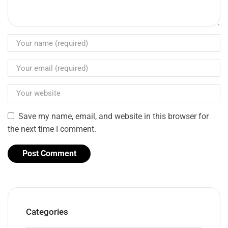
Save my name, email, and website in this browser for
the next time I comment.
Categories