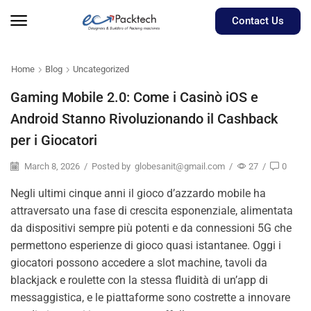
Contact Us
Home
Blog
Uncategorized
Gaming Mobile 2.0: Come i Casinò iOS e
Android Stanno Rivoluzionando il Cashback
per i Giocatori
March 8, 2026
/
Posted by
globesanit@gmail.com
/
27
/
0
Negli ultimi cinque anni il gioco d’azzardo mobile ha
attraversato una fase di crescita esponenziale, alimentata
da dispositivi sempre più potenti e da connessioni 5G che
permettono esperienze di gioco quasi istantanee. Oggi i
giocatori possono accedere a slot machine, tavoli da
blackjack e roulette con la stessa fluidità di un’app di
messaggistica, e le piattaforme sono costrette a innovare