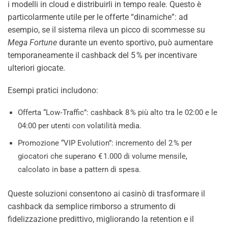
i modelli in cloud e distribuirli in tempo reale. Questo è
particolarmente utile per le offerte “dinamiche”: ad
esempio, se il sistema rileva un picco di scommesse su
Mega Fortune
durante un evento sportivo, può aumentare
temporaneamente il cashback del 5 % per incentivare
ulteriori giocate.
Esempi pratici includono:
Offerta “Low‑Traffic”: cashback 8 % più alto tra le 02:00 e le
04:00 per utenti con volatilità media.
Promozione “VIP Evolution”: incremento del 2 % per
giocatori che superano € 1.000 di volume mensile,
calcolato in base a pattern di spesa.
Queste soluzioni consentono ai casinò di trasformare il
cashback da semplice rimborso a strumento di
fidelizzazione predittivo, migliorando la retention e il