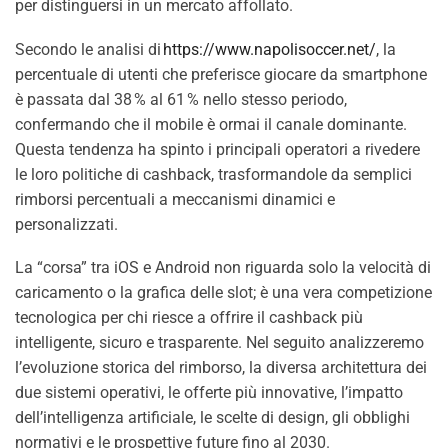
per distinguersi in un mercato affollato.
Secondo le analisi di
https://www.napolisoccer.net/
, la
percentuale di utenti che preferisce giocare da smartphone
è passata dal 38 % al 61 % nello stesso periodo,
confermando che il mobile è ormai il canale dominante.
Questa tendenza ha spinto i principali operatori a rivedere
le loro politiche di cashback, trasformandole da semplici
rimborsi percentuali a meccanismi dinamici e
personalizzati.
La “corsa” tra iOS e Android non riguarda solo la velocità di
caricamento o la grafica delle slot; è una vera competizione
tecnologica per chi riesce a offrire il cashback più
intelligente, sicuro e trasparente. Nel seguito analizzeremo
l’evoluzione storica del rimborso, la diversa architettura dei
due sistemi operativi, le offerte più innovative, l’impatto
dell’intelligenza artificiale, le scelte di design, gli obblighi
normativi e le prospettive future fino al 2030.