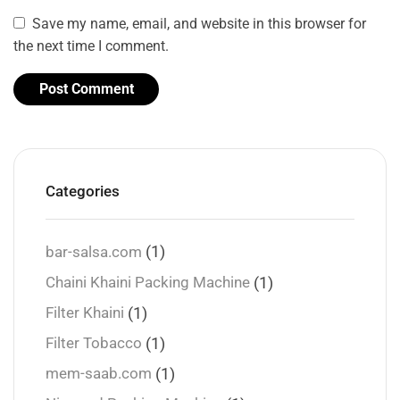
Save my name, email, and website in this browser for
the next time I comment.
Categories
(1)
bar-salsa.com
(1)
Chaini Khaini Packing Machine
(1)
Filter Khaini
(1)
Filter Tobacco
(1)
mem-saab.com