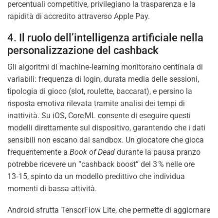
percentuali competitive, privilegiano la trasparenza e la
rapidità di accredito attraverso Apple Pay.
4. Il ruolo dell’intelligenza artificiale nella
personalizzazione del cashback
Gli algoritmi di machine‑learning monitorano centinaia di
variabili: frequenza di login, durata media delle sessioni,
tipologia di gioco (slot, roulette, baccarat), e persino la
risposta emotiva rilevata tramite analisi dei tempi di
inattività. Su iOS, Core ML consente di eseguire questi
modelli direttamente sul dispositivo, garantendo che i dati
sensibili non escano dal sandbox. Un giocatore che gioca
frequentemente a
Book of Dead
durante la pausa pranzo
potrebbe ricevere un “cashback boost” del 3 % nelle ore
13‑15, spinto da un modello predittivo che individua
momenti di bassa attività.
Android sfrutta TensorFlow Lite, che permette di aggiornare