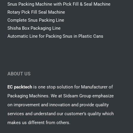
Snus Packing Machine with Pick Fill & Seal Machine
Rotary Pick Fill Seal Machine
Complete Snus Packing Line
Shisha Box Packaging Line
Automatic Line for Packing Snus in Plastic Cans
ABOUT US
EC packtech
is one stop solution for Manufacturer of
Packaging Machines. We at Sidsam Group emphasize
on improvement and innovation and provide quality
services and understand our customer’s quality which
makes us different from others.