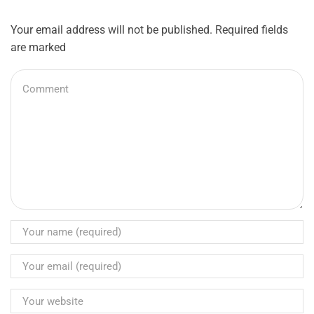
Your email address will not be published. Required fields
are marked