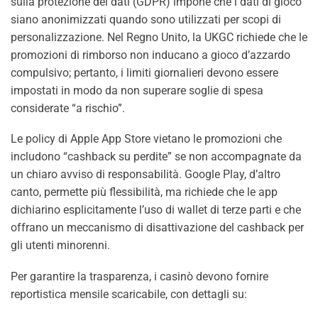
sulla protezione dei dati (GDPR) impone che i dati di gioco
siano anonimizzati quando sono utilizzati per scopi di
personalizzazione. Nel Regno Unito, la UKGC richiede che le
promozioni di rimborso non inducano a gioco d’azzardo
compulsivo; pertanto, i limiti giornalieri devono essere
impostati in modo da non superare soglie di spesa
considerate “a rischio”.
Le policy di Apple App Store vietano le promozioni che
includono “cashback su perdite” se non accompagnate da
un chiaro avviso di responsabilità. Google Play, d’altro
canto, permette più flessibilità, ma richiede che le app
dichiarino esplicitamente l’uso di wallet di terze parti e che
offrano un meccanismo di disattivazione del cashback per
gli utenti minorenni.
Per garantire la trasparenza, i casinò devono fornire
reportistica mensile scaricabile, con dettagli su: