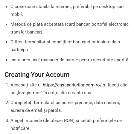
O conexiune stabilă la internet, preferabil pe desktop sau
mobil.
Metodă de plată acceptată (card bancar, portofel electronic,
transfer bancar).
Citirea termenilor și condițiilor bonusurilor înainte de a
participa.
Instalarea unui manager de parole pentru securitate sporită.
Creating Your Account
Accesați site-ul
https://casapariurilor.com.ro/
și faceți clic
pe „Înregistrare” în colțul din dreapta sus.
Completați formularul cu nume, prenume, data nașterii,
adresa de email și parola.
Alegeți moneda (de obicei RON) și setați preferințele de
notificare.