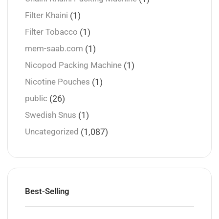
(1)
Filter Khaini
(1)
Filter Tobacco
(1)
mem-saab.com
(1)
Nicopod Packing Machine
(1)
Nicotine Pouches
(26)
public
(1)
Swedish Snus
(1,087)
Uncategorized
Best-Selling