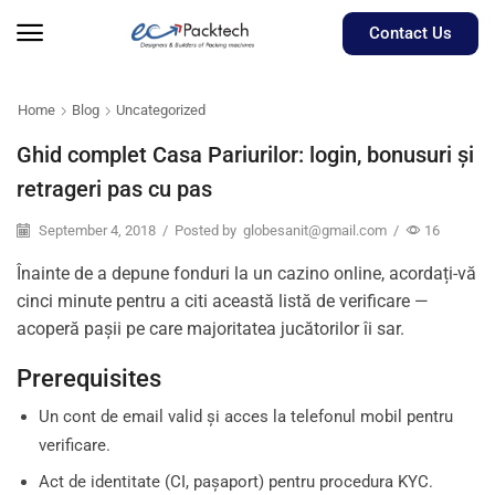
Contact Us
Home
Blog
Uncategorized
Ghid complet Casa Pariurilor: login, bonusuri și
retrageri pas cu pas
September 4, 2018
/
Posted by
globesanit@gmail.com
/
16
Înainte de a depune fonduri la un cazino online, acordați-vă
cinci minute pentru a citi această listă de verificare —
acoperă pașii pe care majoritatea jucătorilor îi sar.
Prerequisites
Un cont de email valid și acces la telefonul mobil pentru
verificare.
Act de identitate (CI, pașaport) pentru procedura KYC.