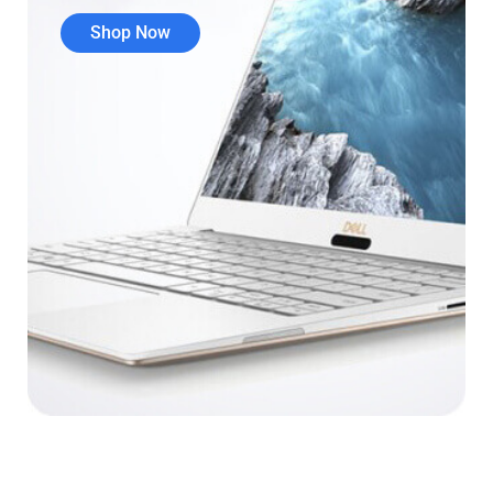
Shop Now