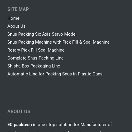
SITE MAP
Home
About Us
Snus Packing Six Axis Servo Model
Snus Packing Machine with Pick Fill & Seal Machine
Rotary Pick Fill Seal Machine
Complete Snus Packing Line
Shisha Box Packaging Line
Automatic Line for Packing Snus in Plastic Cans
ABOUT US
EC packtech
is one stop solution for Manufacturer of