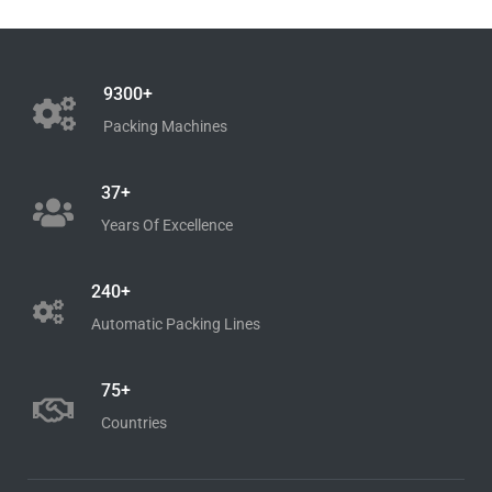
9300+
Packing Machines
37+
Years Of Excellence
240+
Automatic Packing Lines
75+
Countries