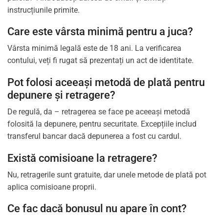
instrucțiunile primite.
Care este vârsta minimă pentru a juca?
Vârsta minimă legală este de 18 ani. La verificarea
contului, veți fi rugat să prezentați un act de identitate.
Pot folosi aceeași metodă de plată pentru
depunere și retragere?
De regulă, da – retragerea se face pe aceeași metodă
folosită la depunere, pentru securitate. Excepțiile includ
transferul bancar dacă depunerea a fost cu cardul.
Există comisioane la retragere?
Nu, retragerile sunt gratuite, dar unele metode de plată pot
aplica comisioane proprii.
Ce fac dacă bonusul nu apare în cont?