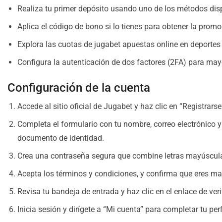
Realiza tu primer depósito usando uno de los métodos dis
Aplica el código de bono si lo tienes para obtener la prom
Explora las cuotas de jugabet apuestas online en deportes 
Configura la autenticación de dos factores (2FA) para may
Configuración de la cuenta
Accede al sitio oficial de Jugabet y haz clic en “Registrarse
Completa el formulario con tu nombre, correo electrónico 
documento de identidad.
Crea una contraseña segura que combine letras mayúscul
Acepta los términos y condiciones, y confirma que eres ma
Revisa tu bandeja de entrada y haz clic en el enlace de ver
Inicia sesión y dirígete a “Mi cuenta” para completar tu per