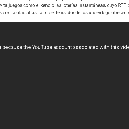
vita juegos como el keno o las loterías instantáneas, cuyo RTP 
 con cuotas altas, como el tenis, donde los underdogs ofrecen m