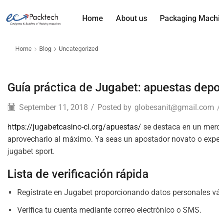
Home
About us
Packaging Mach
Home
Blog
Uncategorized
Guía práctica de Jugabet: apuestas depo
September 11, 2018
/
Posted by
globesanit@gmail.com
https://jugabetcasino-cl.org/apuestas/
se destaca en un merc
aprovecharlo al máximo. Ya seas un apostador novato o exper
jugabet sport.
Lista de verificación rápida
Regístrate en Jugabet proporcionando datos personales vá
Verifica tu cuenta mediante correo electrónico o SMS.