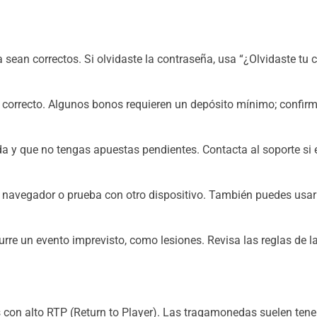
a sean correctos. Si olvidaste la contraseña, usa “¿Olvidaste tu
o correcto. Algunos bonos requieren un depósito mínimo; confir
ada y que no tengas apuestas pendientes. Contacta al soporte si
el navegador o prueba con otro dispositivo. También puedes usar
re un evento imprevisto, como lesiones. Revisa las reglas de l
 con alto RTP (Return to Player). Las tragamonedas suelen tene