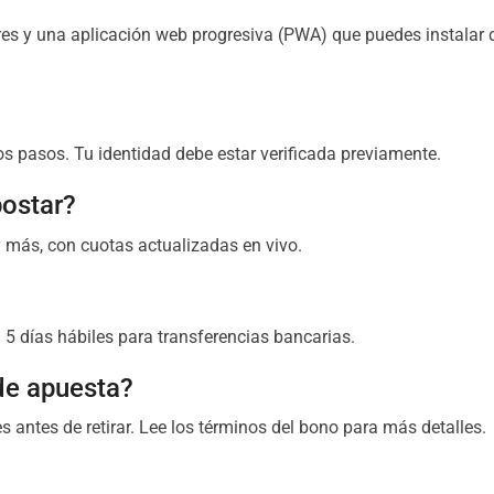
es y una aplicación web progresiva (PWA) que puedes instalar
 los pasos. Tu identidad debe estar verificada previamente.
postar?
 y más, con cuotas actualizadas en vivo.
 días hábiles para transferencias bancarias.
 de apuesta?
 antes de retirar. Lee los términos del bono para más detalles.