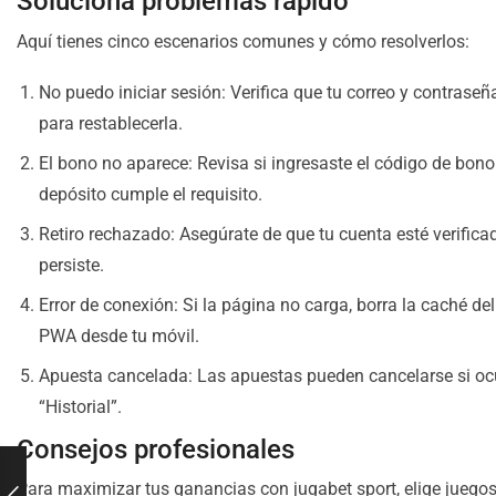
Soluciona problemas rápido
Aquí tienes cinco escenarios comunes y cómo resolverlos:
No puedo iniciar sesión: Verifica que tu correo y contraseñ
para restablecerla.
El bono no aparece: Revisa si ingresaste el código de bon
depósito cumple el requisito.
Retiro rechazado: Asegúrate de que tu cuenta esté verific
persiste.
Error de conexión: Si la página no carga, borra la caché d
PWA desde tu móvil.
Apuesta cancelada: Las apuestas pueden cancelarse si ocur
“Historial”.
Consejos profesionales
Para maximizar tus ganancias con jugabet sport, elige juegos