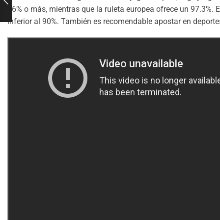
96% o más, mientras que la ruleta europea ofrece un 97.3%. E
inferior al 90%. También es recomendable apostar en deportes