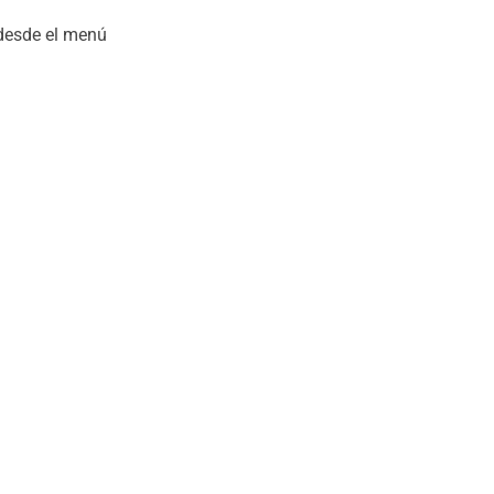
 desde el menú