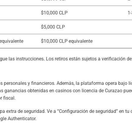
$10,000 CLP
1-
$5,000 CLP
equivalente
$10,000 CLP equivalente
igue las instrucciones. Los retiros están sujetos a verificación de
os personales y financieros. Además, la plataforma opera bajo li
as ganancias obtenidas en casinos con licencia de Curazao pue
 fiscal.
pa extra de seguridad. Ve a “Configuración de seguridad” en tu 
gle Authenticator.