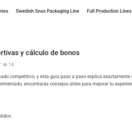
ines
Swedish Snus Packaging Line
Full Production Lines
rtivas y cálculo de bonos
/
14
ado competitivo, y esta guía paso a paso explica exactamente
imentado, encontrarás consejos útiles para mejorar tu experie
lidos.