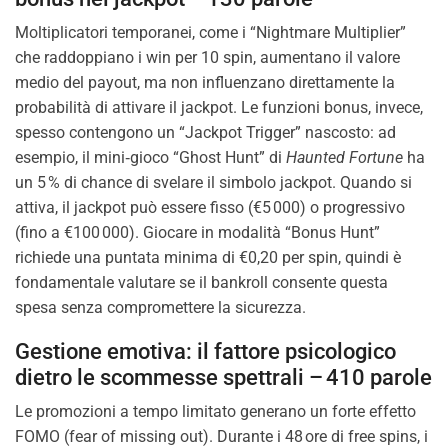
Moltiplicatori temporanei, come i “Nightmare Multiplier”
che raddoppiano i win per 10 spin, aumentano il valore
medio del payout, ma non influenzano direttamente la
probabilità di attivare il jackpot. Le funzioni bonus, invece,
spesso contengono un “Jackpot Trigger” nascosto: ad
esempio, il mini‑gioco “Ghost Hunt” di
Haunted Fortune
ha
un 5 % di chance di svelare il simbolo jackpot. Quando si
attiva, il jackpot può essere fisso (€5 000) o progressivo
(fino a €100 000). Giocare in modalità “Bonus Hunt”
richiede una puntata minima di €0,20 per spin, quindi è
fondamentale valutare se il bankroll consente questa
spesa senza compromettere la sicurezza.
Gestione emotiva: il fattore psicologico
dietro le scommesse spettrali – 410 parole
Le promozioni a tempo limitato generano un forte effetto
FOMO (fear of missing out). Durante i 48 ore di free spins, i