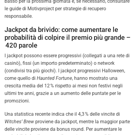
basso per la prossima giornata e, se necessario, consultare
le guide di Motivproject per strategie di recupero
responsabile.
Jackpot da brivido: come aumentare le
probabilità di colpire il premio più grande –
420 parole
I jackpot possono essere progressivi (collegati a una rete di
casinò), fissi (un importo predeterminato) o network
(condivisi tra più giochi). I jackpot progressivi Halloween,
come quello di
Haunted Fortune
, hanno mostrato una
crescita media del 12 % rispetto ai mesi non festivi negli
ultimi tre anni, grazie a un aumento delle puntate per le
promozioni.
Una statistica recente indica che il 4,3 % delle vincite di
Witches’ Brew
proviene da jackpot, mentre la maggior parte
delle vincite proviene da bonus round. Per aumentare le