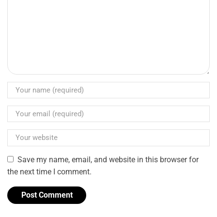
Save my name, email, and website in this browser for
the next time I comment.