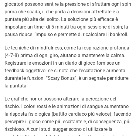
giocatori possono sentire la pressione di sfruttare ogni spin
prima che scada, il che porta a decisioni affrettate e a
puntate più alte del solito. La soluzione più efficace è
impostare un timer di 5 minuti tra ogni sessione di spin; la
pausa riduce l’impulso e permette di ricalcolare il bankroll.
Le tecniche di mindfulness, come la respirazione profonda
(4‑7‑8) prima di ogni giro, aiutano a mantenere la calma.
Registrare le emozioni in un diario di gioco fornisce un
feedback oggettivo: se si nota che l’eccitazione aumenta
durante le funzioni “Scary Bonus”, è un segnale per ridurre
la puntata.
Le grafiche horror possono alterare la percezione del
rischio. I colori rossi e le animazioni di sangue aumentano
la risposta fisiologica (battito cardiaco più veloce), facendo
percepire il gioco come più eccitante e, di conseguenza, più
rischioso. Alcuni studi suggeriscono di utilizzare la