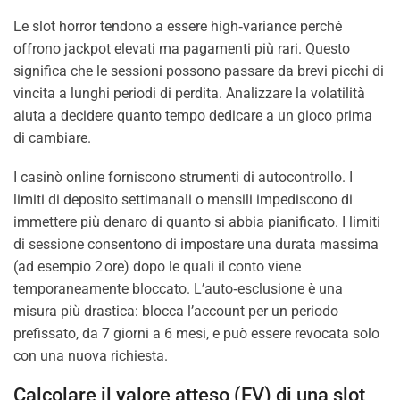
Le slot horror tendono a essere high‑variance perché
offrono jackpot elevati ma pagamenti più rari. Questo
significa che le sessioni possono passare da brevi picchi di
vincita a lunghi periodi di perdita. Analizzare la volatilità
aiuta a decidere quanto tempo dedicare a un gioco prima
di cambiare.
I casinò online forniscono strumenti di autocontrollo. I
limiti di deposito settimanali o mensili impediscono di
immettere più denaro di quanto si abbia pianificato. I limiti
di sessione consentono di impostare una durata massima
(ad esempio 2 ore) dopo le quali il conto viene
temporaneamente bloccato. L’auto‑esclusione è una
misura più drastica: blocca l’account per un periodo
prefissato, da 7 giorni a 6 mesi, e può essere revocata solo
con una nuova richiesta.
Calcolare il valore atteso (EV) di una slot