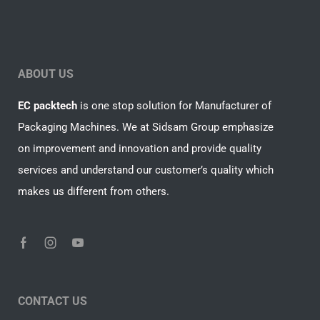
ABOUT US
EC packtech
is one stop solution for Manufacturer of
Packaging Machines. We at Sidsam Group emphasize
on improvement and innovation and provide quality
services and understand our customer’s quality which
makes us different from others.
CONTACT US