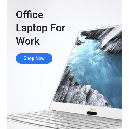
Office
Laptop For
Work
Shop Now