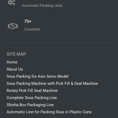
Automatic Packing Lines
75+
Countries
SITE MAP
Home
About Us
Snus Packing Six Axis Servo Model
Snus Packing Machine with Pick Fill & Seal Machine
Rotary Pick Fill Seal Machine
Complete Snus Packing Line
Shisha Box Packaging Line
Automatic Line for Packing Snus in Plastic Cans