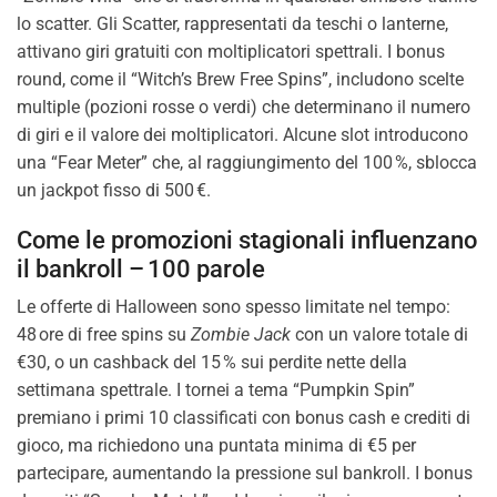
lo scatter. Gli Scatter, rappresentati da teschi o lanterne,
attivano giri gratuiti con moltiplicatori spettrali. I bonus
round, come il “Witch’s Brew Free Spins”, includono scelte
multiple (pozioni rosse o verdi) che determinano il numero
di giri e il valore dei moltiplicatori. Alcune slot introducono
una “Fear Meter” che, al raggiungimento del 100 %, sblocca
un jackpot fisso di 500 €.
Come le promozioni stagionali influenzano
il bankroll – 100 parole
Le offerte di Halloween sono spesso limitate nel tempo:
48 ore di free spins su
Zombie Jack
con un valore totale di
€30, o un cashback del 15 % sui perdite nette della
settimana spettrale. I tornei a tema “Pumpkin Spin”
premiano i primi 10 classificati con bonus cash e crediti di
gioco, ma richiedono una puntata minima di €5 per
partecipare, aumentando la pressione sul bankroll. I bonus