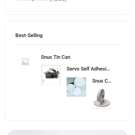
Best-Selling
Snus Tin Can
Servo Self Adhesive Sticker Labelling machine
Snus Can
Snus Pa