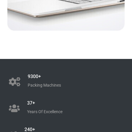
9300+
Packing Machines
37+
Years Of Excellence
240+