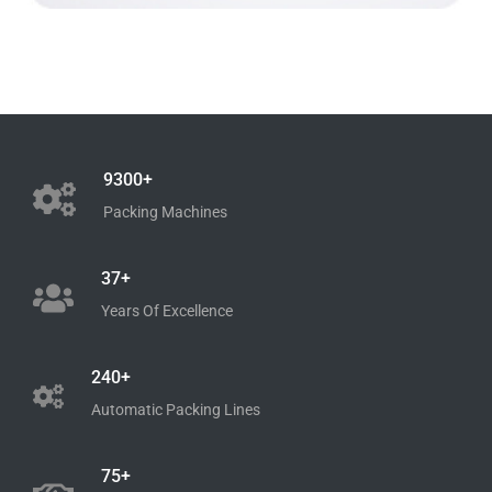
9300+
Packing Machines
37+
Years Of Excellence
240+
Automatic Packing Lines
75+