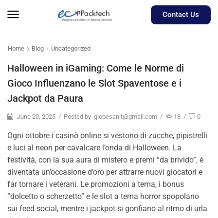
Contact Us
Home
Blog
Uncategorized
Halloween in iGaming: Come le Norme di
Gioco Influenzano le Slot Spaventose e i
Jackpot da Paura
June 20, 2025
/
Posted by
globesanit@gmail.com
/
18
/
0
Ogni ottobre i casinò online si vestono di zucche, pipistrelli
e luci al neon per cavalcare l’onda di Halloween. La
festività, con la sua aura di mistero e premi “da brivido”, è
diventata un’occasione d’oro per attrarre nuovi giocatori e
far tornare i veterani. Le promozioni a tema, i bonus
“dolcetto o scherzetto” e le slot a tema horror spopolano
sui feed social, mentre i jackpot si gonfiano al ritmo di urla