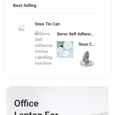
Best-Selling
Snus Tin Can
Servo Self Adhesive Sticker Labelling machine
Snus Can
Snus Pa
Office