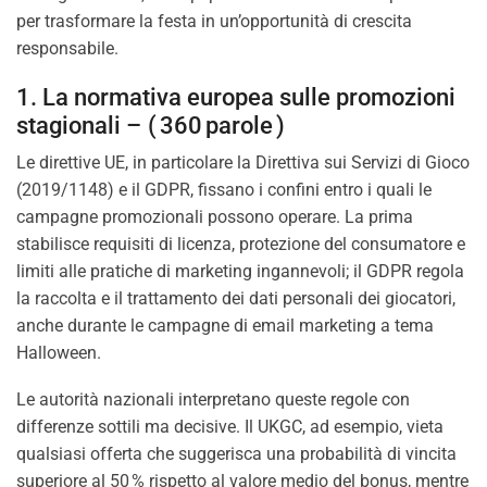
per trasformare la festa in un’opportunità di crescita
responsabile.
1. La normativa europea sulle promozioni
stagionali – ( 360 parole )
Le direttive UE, in particolare la Direttiva sui Servizi di Gioco
(2019/1148) e il GDPR, fissano i confini entro i quali le
campagne promozionali possono operare. La prima
stabilisce requisiti di licenza, protezione del consumatore e
limiti alle pratiche di marketing ingannevoli; il GDPR regola
la raccolta e il trattamento dei dati personali dei giocatori,
anche durante le campagne di email marketing a tema
Halloween.
Le autorità nazionali interpretano queste regole con
differenze sottili ma decisive. Il UKGC, ad esempio, vieta
qualsiasi offerta che suggerisca una probabilità di vincita
superiore al 50 % rispetto al valore medio del bonus, mentre