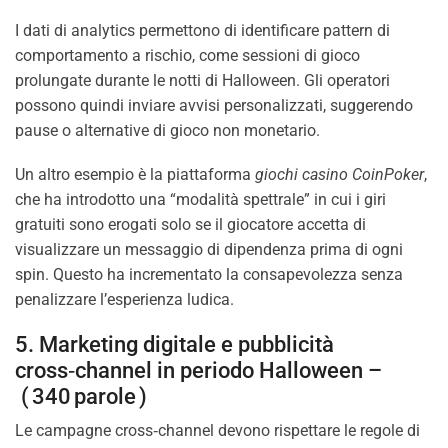
I dati di analytics permettono di identificare pattern di
comportamento a rischio, come sessioni di gioco
prolungate durante le notti di Halloween. Gli operatori
possono quindi inviare avvisi personalizzati, suggerendo
pause o alternative di gioco non monetario.
Un altro esempio è la piattaforma
giochi casino CoinPoker
,
che ha introdotto una “modalità spettrale” in cui i giri
gratuiti sono erogati solo se il giocatore accetta di
visualizzare un messaggio di dipendenza prima di ogni
spin. Questo ha incrementato la consapevolezza senza
penalizzare l’esperienza ludica.
5. Marketing digitale e pubblicità
cross‑channel in periodo Halloween –
( 340 parole )
Le campagne cross‑channel devono rispettare le regole di