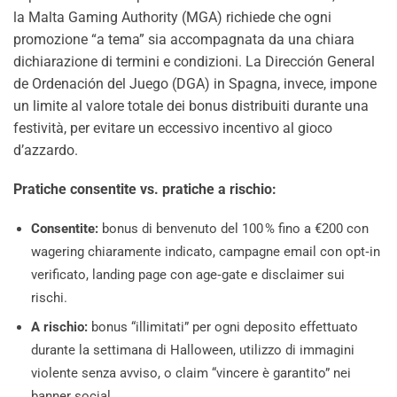
la Malta Gaming Authority (MGA) richiede che ogni
promozione “a tema” sia accompagnata da una chiara
dichiarazione di termini e condizioni. La Dirección General
de Ordenación del Juego (DGA) in Spagna, invece, impone
un limite al valore totale dei bonus distribuiti durante una
festività, per evitare un eccessivo incentivo al gioco
d’azzardo.
Pratiche consentite vs. pratiche a rischio:
Consentite:
bonus di benvenuto del 100 % fino a €200 con
wagering chiaramente indicato, campagne email con opt‑in
verificato, landing page con age‑gate e disclaimer sui
rischi.
A rischio:
bonus “illimitati” per ogni deposito effettuato
durante la settimana di Halloween, utilizzo di immagini
violente senza avviso, o claim “vincere è garantito” nei
banner social.