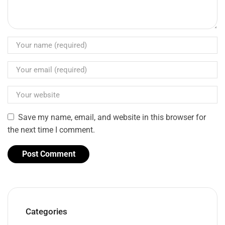
Save my name, email, and website in this browser for
the next time I comment.
Categories