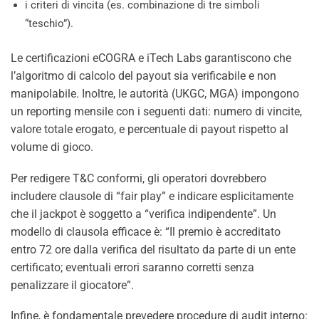
i criteri di vincita (es. combinazione di tre simboli
“teschio”).
Le certificazioni eCOGRA e iTech Labs garantiscono che
l’algoritmo di calcolo del payout sia verificabile e non
manipolabile. Inoltre, le autorità (UKGC, MGA) impongono
un reporting mensile con i seguenti dati: numero di vincite,
valore totale erogato, e percentuale di payout rispetto al
volume di gioco.
Per redigere T&C conformi, gli operatori dovrebbero
includere clausole di “fair play” e indicare esplicitamente
che il jackpot è soggetto a “verifica indipendente”. Un
modello di clausola efficace è: “Il premio è accreditato
entro 72 ore dalla verifica del risultato da parte di un ente
certificato; eventuali errori saranno corretti senza
penalizzare il giocatore”.
Infine, è fondamentale prevedere procedure di audit interno: