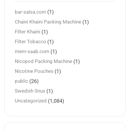
(1)
bar-salsa.com
(1)
Chaini Khaini Packing Machine
(1)
Filter Khaini
(1)
Filter Tobacco
(1)
mem-saab.com
(1)
Nicopod Packing Machine
(1)
Nicotine Pouches
(26)
public
(1)
Swedish Snus
(1,084)
Uncategorized