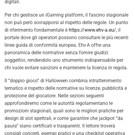
digitali.
Per chi gestisce un iGaming platform, il fascino stagionale
non può però sovrapporsi al rispetto delle regole. Un punto
di riferimento fondamentale è
https://www.ehv-a.eu/
, il
portale dove gli operatori possono consultare le più recenti
linee guida di conformità europea. Ehv A offre una
panoramica delle normative senza fornire giudizi
soggettivi, rendendolo uno strumento indispensabile per
chi vuole evitare sanzioni e mantenere la licenza in regola.
Il “doppio gioco” di Halloween combina intrattenimento
tematico e rispetto delle normative su licenze, pubblicità e
protezione del giocatore. Nelle sezioni seguenti
approfondiremo come le autorità regolamentano le
promozioni stagionali, quali sono le migliori pratiche per
design di slot spettrali, e come garantire che jackpot “da
paura” siano certificati e trasparenti. Il lettore troverà
consigli concreti, esempi pratici e una checklist operativa