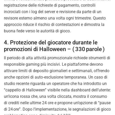
registrazione delle richieste di pagamento, controlli
incrociati con i log del server e revisione da parte di un
revisore esterno almeno una volta ogni trimestre. Questo
approccio riduce il rischio di contestazioni e dimostra la
buona fede verso le autorità di gioco.
4. Protezione del giocatore durante le
promozioni di Halloween – ( 330 parole )
Il periodo di alta attività promozionale richiede strumenti di
responsible gaming più incisivi. Le piattaforme devono
attivare limiti di deposito giornalieri e settimanali, offrendo
anche opzioni di auto‑esclusione temporanea. Un caso di
studio recente riguarda un operatore che ha introdotto un
“cappello di Halloween” visibile nella dashboard dell’utente:
un’icona rossa che, una volta cliccata, mostra il consumo
di crediti nelle ultime 24 ore e propone un’opzione di “pause
di 24 ore”. Dopo l’implementazione, le segnalazioni di gioco