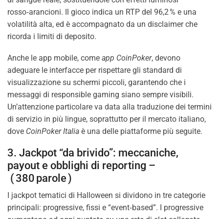
rosso‑arancioni. Il gioco indica un RTP del 96,2 % e una
volatilità alta, ed è accompagnato da un disclaimer che
ricorda i limiti di deposito.
Anche le app mobile, come
app CoinPoker
, devono
adeguare le interfacce per rispettare gli standard di
visualizzazione su schermi piccoli, garantendo che i
messaggi di responsible gaming siano sempre visibili.
Un’attenzione particolare va data alla traduzione dei termini
di servizio in più lingue, soprattutto per il mercato italiano,
dove
CoinPoker Italia
è una delle piattaforme più seguite.
3. Jackpot “da brivido”: meccaniche,
payout e obblighi di reporting –
( 380 parole )
I jackpot tematici di Halloween si dividono in tre categorie
principali: progressive, fissi e “event‑based”. I progressive