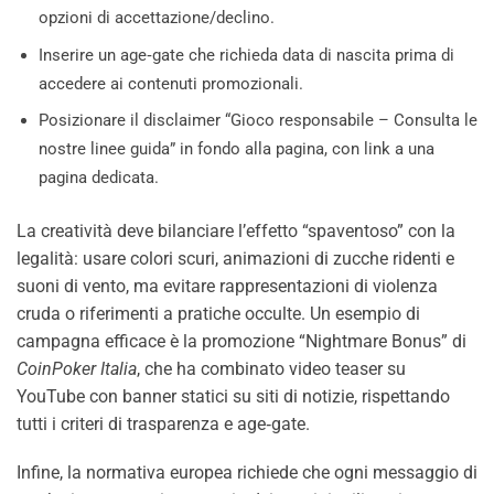
opzioni di accettazione/declino.
Inserire un age‑gate che richieda data di nascita prima di
accedere ai contenuti promozionali.
Posizionare il disclaimer “Gioco responsabile – Consulta le
nostre linee guida” in fondo alla pagina, con link a una
pagina dedicata.
La creatività deve bilanciare l’effetto “spaventoso” con la
legalità: usare colori scuri, animazioni di zucche ridenti e
suoni di vento, ma evitare rappresentazioni di violenza
cruda o riferimenti a pratiche occulte. Un esempio di
campagna efficace è la promozione “Nightmare Bonus” di
CoinPoker Italia
, che ha combinato video teaser su
YouTube con banner statici su siti di notizie, rispettando
tutti i criteri di trasparenza e age‑gate.
Infine, la normativa europea richiede che ogni messaggio di