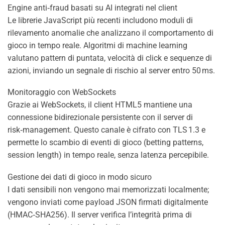
Engine anti‑fraud basati su AI integrati nel client
Le librerie JavaScript più recenti includono moduli di
rilevamento anomalie che analizzano il comportamento di
gioco in tempo reale. Algoritmi di machine learning
valutano pattern di puntata, velocità di click e sequenze di
azioni, inviando un segnale di rischio al server entro 50 ms.
Monitoraggio con WebSockets
Grazie ai WebSockets, il client HTML5 mantiene una
connessione bidirezionale persistente con il server di
risk‑management. Questo canale è cifrato con TLS 1.3 e
permette lo scambio di eventi di gioco (betting patterns,
session length) in tempo reale, senza latenza percepibile.
Gestione dei dati di gioco in modo sicuro
I dati sensibili non vengono mai memorizzati localmente;
vengono inviati come payload JSON firmati digitalmente
(HMAC‑SHA256). Il server verifica l’integrità prima di