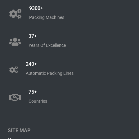
9300+
Packing Machines
37+
Years Of Excellence
240+
Automatic Packing Lines
75+
Countries
SITE MAP