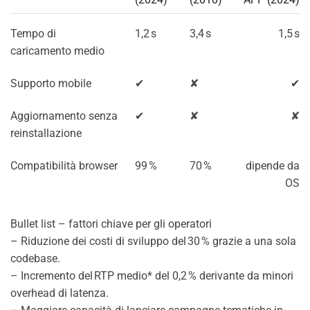
Tempo di
1,2 s
3,4 s
1,5 s
caricamento medio
Supporto mobile
✔︎
✘
✔︎
Aggiornamento senza
✔︎
✘
✘
reinstallazione
Compatibilità browser
99 %
70 %
dipende da
OS
Bullet list – fattori chiave per gli operatori
– Riduzione dei costi di sviluppo del 30 % grazie a una sola
codebase.
– Incremento del RTP medio* del 0,2 % derivante da minori
overhead di latenza.