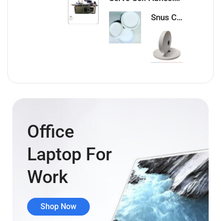
Snus Can
Snus Pa
Office
Laptop For
Work
Shop Now