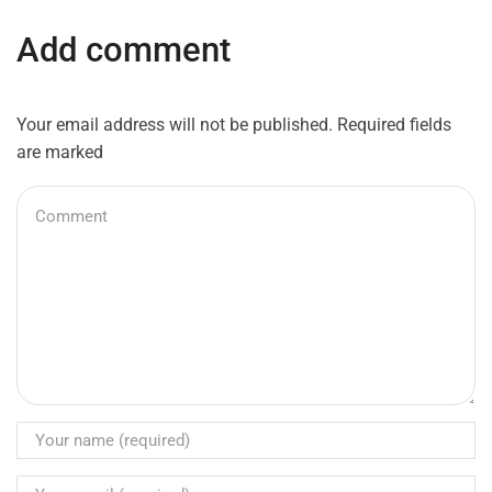
Add comment
Your email address will not be published. Required fields
are marked