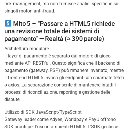
risk‑management, ma non fornisce analisi specifiche su
singoli motori anti‑fraud.
Mito 5 – “Passare a HTML5 richiede
una revisione totale dei sistemi di
pagamento” — Realtà (≈ 390 parole)
Architettura modulare
Il layer di pagamento è separato dal motore di gioco
mediante API RESTful. Questo significa che il backend di
pagamento (gateway, PSP) può rimanere invariato, mentre
il front‑end HTML5 invoca gli endpoint con chiamate fetch
o axios. La separazione consente di mantenere intatti i
processi di riconciliazione, reporting e gestione delle
dispute.
Utilizzo di SDK JavaScript/TypeScript
Gateway leader come Adyen, Worldpay e PayU offrono
SDK pronti per l’uso in ambienti HTML5. L’SDK gestisce