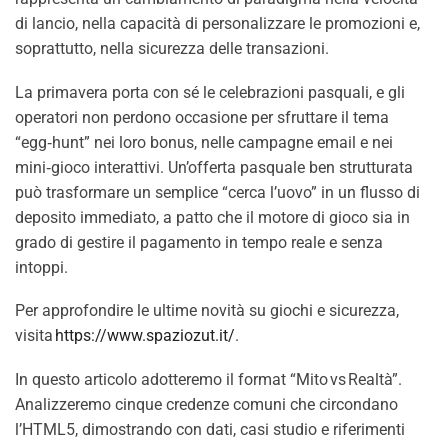
di lancio, nella capacità di personalizzare le promozioni e,
soprattutto, nella sicurezza delle transazioni.
La primavera porta con sé le celebrazioni pasquali, e gli
operatori non perdono occasione per sfruttare il tema
“egg‑hunt” nei loro bonus, nelle campagne email e nei
mini‑gioco interattivi. Un’offerta pasquale ben strutturata
può trasformare un semplice “cerca l’uovo” in un flusso di
deposito immediato, a patto che il motore di gioco sia in
grado di gestire il pagamento in tempo reale e senza
intoppi.
Per approfondire le ultime novità su giochi e sicurezza,
visita
https://www.spaziozut.it/
.
In questo articolo adotteremo il format “Mito vs Realtà”.
Analizzeremo cinque credenze comuni che circondano
l’HTML5, dimostrando con dati, casi studio e riferimenti