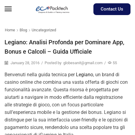
Contact Us
Home
Blog
Uncategorized
Legiano: Analisi Profonda per Dominare App,
Bonus e Calcoli – Guida Ufficiale
January 28, 2016
/
Posted by
globesanit@gmail.com
/
55
Benvenuti nella guida tecnica per
Legiano
, un brand di
casino online che combina una vasta offerta di giochi con
funzionalità avanzate. Questa risorsa è progettata per
aiutarti a navigare in modo efficiente dalla registrazione
alle strategie di gioco, con un focus particolare
sull’esperienza mobile e la gestione dei bonus. Legiano si
distingue per la sua interfaccia user-friendly e le opzioni di
pagamento sicure, rendendolo una scelta popolare tra gli
appassionati di iGaming in Italia.