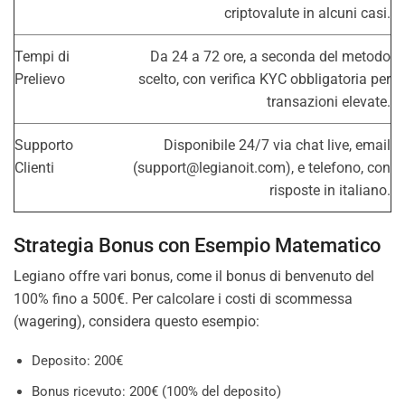
criptovalute in alcuni casi.
Tempi di
Da 24 a 72 ore, a seconda del metodo
Prelievo
scelto, con verifica KYC obbligatoria per
transazioni elevate.
Supporto
Disponibile 24/7 via chat live, email
Clienti
(
support@legianoit.com
), e telefono, con
risposte in italiano.
Strategia Bonus con Esempio Matematico
Legiano offre vari bonus, come il bonus di benvenuto del
100% fino a 500€. Per calcolare i costi di scommessa
(wagering), considera questo esempio:
Deposito: 200€
Bonus ricevuto: 200€ (100% del deposito)