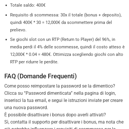
Totale saldo: 400€
Requisito di scommessa: 30x il totale (bonus + deposito),
quindi 400€ * 30 = 12,000€ da scommettere prima del
prelievo.
Se giochi slot con un RTP (Return to Player) del 96%, in
media perdi il 4% delle scommesse, quindi il costo atteso è
12,000€ * 0.04 = 480€. Ottimizza scegliendo giochi con alto
RTP per ridurre le perdite.
FAQ (Domande Frequenti)
Come posso reimpostare la password se la dimentico?
Clicca su “Password dimenticata” nella pagina di login,
inserisci la tua email, e segui le istruzioni inviate per creare
una nuova password.
È possibile disattivare i bonus dopo averli attivati?
Sì, contatta il supporto per disattivare i bonus, ma nota che