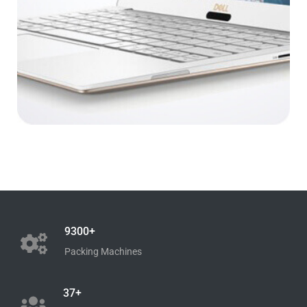
9300+
Packing Machines
37+