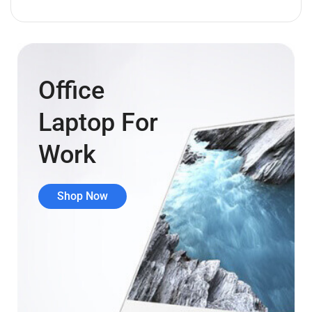
Office
Laptop For
Work
Shop Now