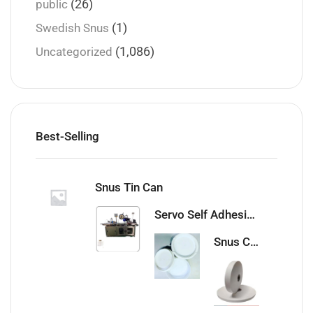
(26)
public
(1)
Swedish Snus
(1,086)
Uncategorized
Best-Selling
Snus Tin Can
Servo Self Adhesive Sticker Labelling machine
Snus Can
Snus Pa