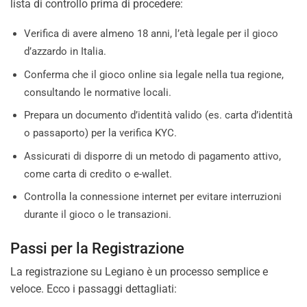
lista di controllo prima di procedere:
Verifica di avere almeno 18 anni, l’età legale per il gioco
d’azzardo in Italia.
Conferma che il gioco online sia legale nella tua regione,
consultando le normative locali.
Prepara un documento d’identità valido (es. carta d’identità
o passaporto) per la verifica KYC.
Assicurati di disporre di un metodo di pagamento attivo,
come carta di credito o e-wallet.
Controlla la connessione internet per evitare interruzioni
durante il gioco o le transazioni.
Passi per la Registrazione
La registrazione su Legiano è un processo semplice e
veloce. Ecco i passaggi dettagliati: