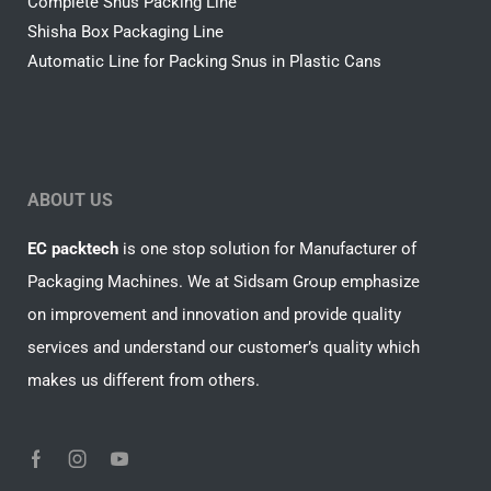
Complete Snus Packing Line
Shisha Box Packaging Line
Automatic Line for Packing Snus in Plastic Cans
ABOUT US
EC packtech
is one stop solution for Manufacturer of
Packaging Machines. We at Sidsam Group emphasize
on improvement and innovation and provide quality
services and understand our customer’s quality which
makes us different from others.