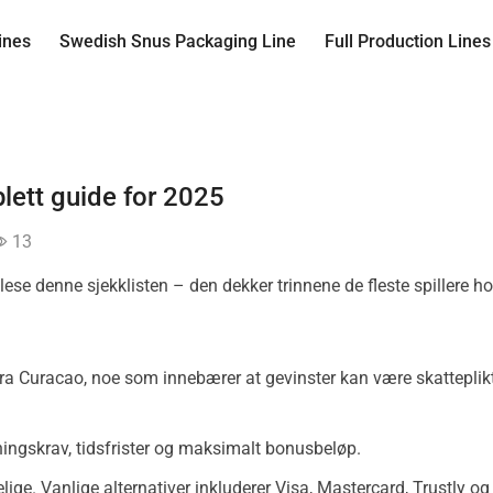
ines
Swedish Snus Packaging Line
Full Production Lines
lett guide for 2025
13
 lese denne sjekklisten – den dekker trinnene de fleste spillere h
fra Curacao, noe som innebærer at gevinster kan være skatteplikt
ningskrav, tidsfrister og maksimalt bonusbeløp.
ige. Vanlige alternativer inkluderer Visa, Mastercard, Trustly og