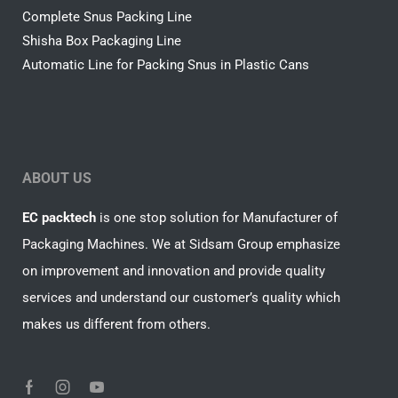
Complete Snus Packing Line
Shisha Box Packaging Line
Automatic Line for Packing Snus in Plastic Cans
ABOUT US
EC packtech
is one stop solution for Manufacturer of
Packaging Machines. We at Sidsam Group emphasize
on improvement and innovation and provide quality
services and understand our customer’s quality which
makes us different from others.