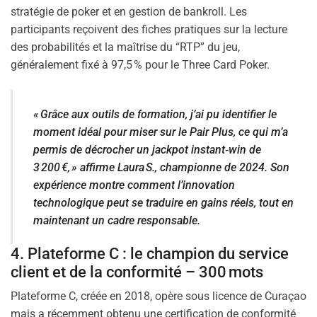
stratégie de poker et en gestion de bankroll. Les
participants reçoivent des fiches pratiques sur la lecture
des probabilités et la maîtrise du “RTP” du jeu,
généralement fixé à 97,5 % pour le Three Card Poker.
« Grâce aux outils de formation, j’ai pu identifier le
moment idéal pour miser sur le Pair Plus, ce qui m’a
permis de décrocher un jackpot instant‑win de
3 200 €, »
affirme Laura S., championne de 2024. Son
expérience montre comment l’innovation
technologique peut se traduire en gains réels, tout en
maintenant un cadre responsable.
4. Plateforme C : le champion du service
client et de la conformité – 300 mots
Plateforme C, créée en 2018, opère sous licence de Curaçao
mais a récemment obtenu une certification de conformité