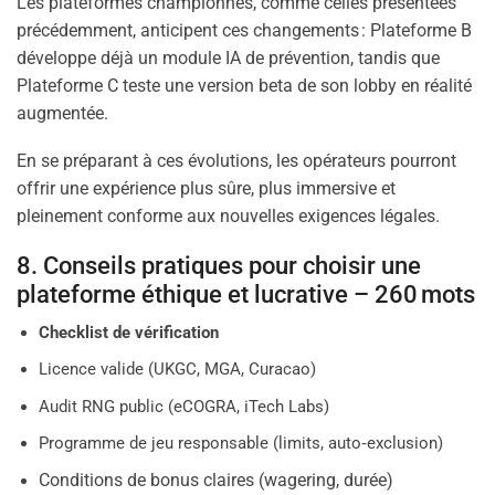
Les plateformes championnes, comme celles présentées
précédemment, anticipent ces changements : Plateforme B
développe déjà un module IA de prévention, tandis que
Plateforme C teste une version beta de son lobby en réalité
augmentée.
En se préparant à ces évolutions, les opérateurs pourront
offrir une expérience plus sûre, plus immersive et
pleinement conforme aux nouvelles exigences légales.
8. Conseils pratiques pour choisir une
plateforme éthique et lucrative – 260 mots
Checklist de vérification
Licence valide (UKGC, MGA, Curacao)
Audit RNG public (eCOGRA, iTech Labs)
Programme de jeu responsable (limits, auto‑exclusion)
Conditions de bonus claires (wagering, durée)