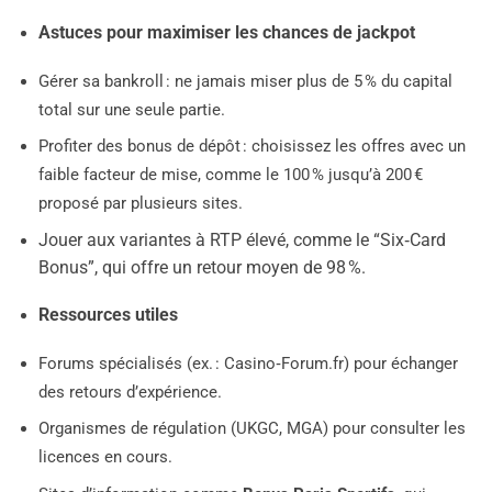
Astuces pour maximiser les chances de jackpot
Gérer sa bankroll : ne jamais miser plus de 5 % du capital
total sur une seule partie.
Profiter des bonus de dépôt : choisissez les offres avec un
faible facteur de mise, comme le 100 % jusqu’à 200 €
proposé par plusieurs sites.
Jouer aux variantes à RTP élevé, comme le “Six‑Card
Bonus”, qui offre un retour moyen de 98 %.
Ressources utiles
Forums spécialisés (ex. : Casino‑Forum.fr) pour échanger
des retours d’expérience.
Organismes de régulation (UKGC, MGA) pour consulter les
licences en cours.