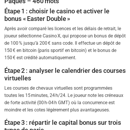
Pâques – 460 mots
Étape 1 : choisir le casino et activer le
bonus « Easter Double »
Après avoir comparé les licences et les délais de retrait, le
joueur sélectionne Casino X, qui propose un bonus de dépôt
de 100 % jusqu’à 200 € sans code. Il effectue un dépôt de
150 € en bitcoin (paris sportif en bitcoin) et le bonus de
150 € est crédité automatiquement.
Étape 2 : analyser le calendrier des courses
virtuelles
Les courses de chevaux virtuelles sont programmées
toutes les 15 minutes, 24 h/24. Le joueur note les créneaux
de forte activité (00 h‑04 h GMT) où la concurrence est
moindre et les cotes légèrement plus avantageuses.
Étape 3 : répartir le capital bonus sur trois