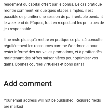
rendement du capital offert par le bonus. Le cas pratique
montre comment, en quelques étapes simples, il est
possible de planifier une session de pari rentable pendant
le week‑end de Pâques, tout en respectant les principes de
jeu responsable.
Il ne reste plus qu’à mettre en pratique ce plan, à consulter
régulièrement les ressources comme Worldmedia pour
rester informé des nouvelles promotions, et à profiter dès
maintenant des offres saisonnières pour optimiser vos
gains. Bonnes courses virtuelles et bons paris !
Add comment
Your email address will not be published. Required fields
are marked