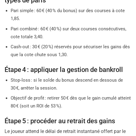
types de paris
Pari simple : 60 € (40 % du bonus) sur des courses à cote
1,85.
Pari combiné : 60 € (40 %) sur deux courses consécutives,
cote totale 3,40.
Cash‑out : 30 € (20 %) réservés pour sécuriser les gains dès
que la cote chute sous 1,30.
Étape 4 : appliquer la gestion de bankroll
Stop‑loss : si le solde du bonus descend en dessous de
30 €, arrêter la session.
Objectif de profit : retirer 50 € dès que le gain cumulé atteint
80 € (soit un ROI de 53 %).
Étape 5 : procéder au retrait des gains
Le joueur attend le délai de retrait instantané offert par le