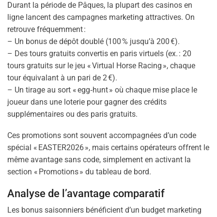
Durant la période de Pâques, la plupart des casinos en
ligne lancent des campagnes marketing attractives. On
retrouve fréquemment :
– Un bonus de dépôt doublé (100 % jusqu’à 200 €).
– Des tours gratuits convertis en paris virtuels (ex. : 20
tours gratuits sur le jeu « Virtual Horse Racing », chaque
tour équivalant à un pari de 2 €).
– Un tirage au sort « egg‑hunt » où chaque mise place le
joueur dans une loterie pour gagner des crédits
supplémentaires ou des paris gratuits.
Ces promotions sont souvent accompagnées d’un code
spécial « EASTER2026 », mais certains opérateurs offrent le
même avantage sans code, simplement en activant la
section « Promotions » du tableau de bord.
Analyse de l’avantage comparatif
Les bonus saisonniers bénéficient d’un budget marketing