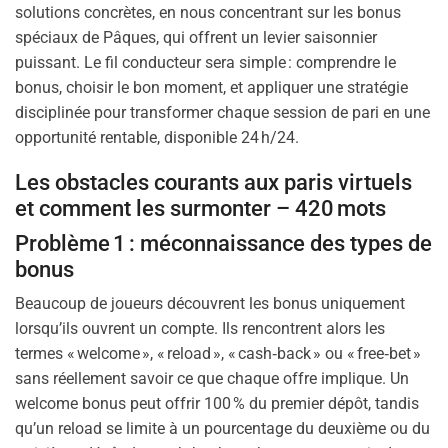
solutions concrètes, en nous concentrant sur les bonus
spéciaux de Pâques, qui offrent un levier saisonnier
puissant. Le fil conducteur sera simple : comprendre le
bonus, choisir le bon moment, et appliquer une stratégie
disciplinée pour transformer chaque session de pari en une
opportunité rentable, disponible 24 h/24.
Les obstacles courants aux paris virtuels
et comment les surmonter – 420 mots
Problème 1 : méconnaissance des types de
bonus
Beaucoup de joueurs découvrent les bonus uniquement
lorsqu’ils ouvrent un compte. Ils rencontrent alors les
termes « welcome », « reload », « cash‑back » ou « free‑bet »
sans réellement savoir ce que chaque offre implique. Un
welcome bonus peut offrir 100 % du premier dépôt, tandis
qu’un reload se limite à un pourcentage du deuxième ou du