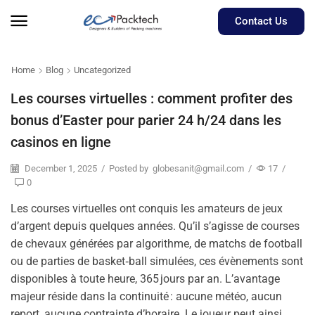
Contact Us
Home
Blog
Uncategorized
Les courses virtuelles : comment profiter des
bonus d’Easter pour parier 24 h/24 dans les
casinos en ligne
December 1, 2025
/
Posted by
globesanit@gmail.com
/
17
/
0
Les courses virtuelles ont conquis les amateurs de jeux
d’argent depuis quelques années. Qu’il s’agisse de courses
de chevaux générées par algorithme, de matchs de football
ou de parties de basket‑ball simulées, ces évènements sont
disponibles à toute heure, 365 jours par an. L’avantage
majeur réside dans la continuité : aucune météo, aucun
report, aucune contrainte d’horaire. Le joueur peut ainsi