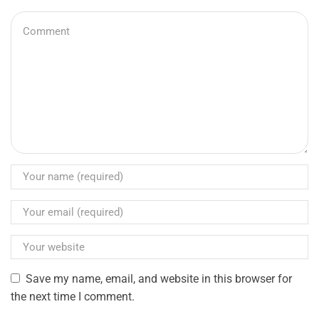
Save my name, email, and website in this browser for
the next time I comment.