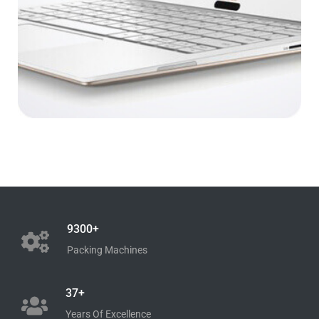
9300+
Packing Machines
37+
Years Of Excellence