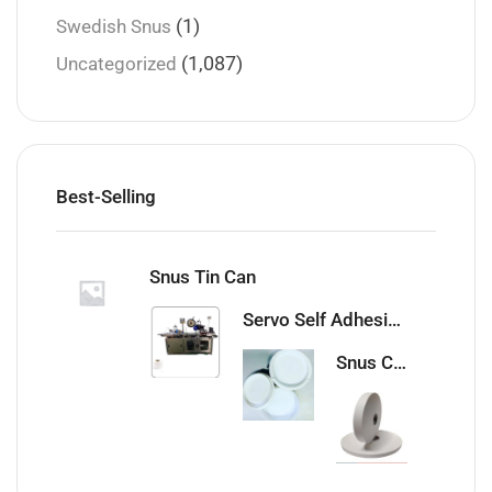
(1)
Swedish Snus
(1,087)
Uncategorized
Best-Selling
Snus Tin Can
Servo Self Adhesive Sticker Labelling machine
Snus Can
Snus Pa