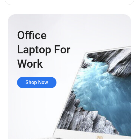
Office
Laptop For
Work
Shop Now