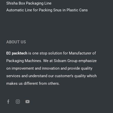
Shisha Box Packaging Line
Automatic Line for Packing Snus in Plastic Cans
ABOUT US
EC packtech
is one stop solution for Manufacturer of
Packaging Machines. We at Sidsam Group emphasize
on improvement and innovation and provide quality
services and understand our customer’s quality which
makes us different from others.