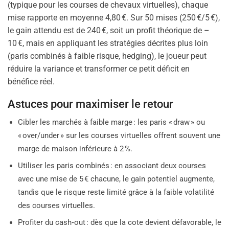
(typique pour les courses de chevaux virtuelles), chaque
mise rapporte en moyenne 4,80 €. Sur 50 mises (250 €/5 €),
le gain attendu est de 240 €, soit un profit théorique de –
10 €, mais en appliquant les stratégies décrites plus loin
(paris combinés à faible risque, hedging), le joueur peut
réduire la variance et transformer ce petit déficit en
bénéfice réel.
Astuces pour maximiser le retour
Cibler les marchés à faible marge : les paris « draw » ou
« over/under » sur les courses virtuelles offrent souvent une
marge de maison inférieure à 2 %.
Utiliser les paris combinés : en associant deux courses
avec une mise de 5 € chacune, le gain potentiel augmente,
tandis que le risque reste limité grâce à la faible volatilité
des courses virtuelles.
Profiter du cash‑out : dès que la cote devient défavorable, le