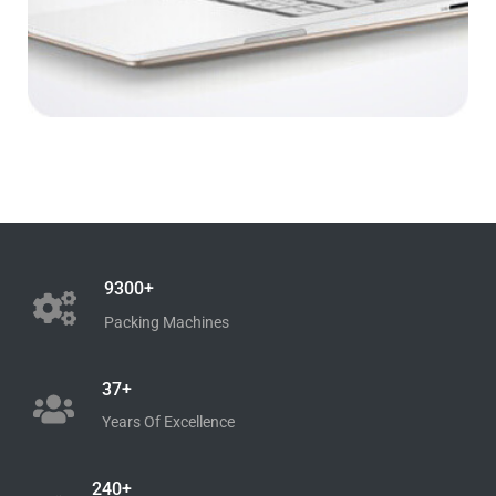
9300+
Packing Machines
37+
Years Of Excellence
240+