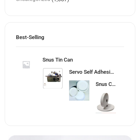
Best-Selling
Snus Tin Can
Servo Self Adhesive Sticker Labelling machine
Snus Can
Snus Pa