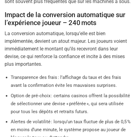
sont souvent plus fréquentes que sur les machines à sous.
Impact de la conversion automatique sur
l’expérience joueur – 240 mots
La conversion automatique, lorsqu’elle est bien
implémentée, devient un atout majeur. Les joueurs voient
immédiatement le montant qu’ils recevront dans leur
devise, ce qui renforce la confiance et incite à des mises
plus importantes.
Transparence des frais : l’affichage du taux et des frais
avant la confirmation évite les mauvaises surprises.
Option de pré‑choix : certains casinos offrent la possibilité
de sélectionner une devise « préférée », qui sera utilisée
pour tous les dépôts et retraits futurs.
Alertes de volatilité : lorsqu’un taux fluctue de plus de 0,5 %
en moins d’une minute, le système propose au joueur de