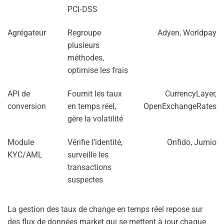
PCI‑DSS
Agrégateur
Regroupe
Adyen, Worldpay
plusieurs
méthodes,
optimise les frais
API de
Fournit les taux
CurrencyLayer,
conversion
en temps réel,
OpenExchangeRates
gère la volatilité
Module
Vérifie l’identité,
Onfido, Jumio
KYC/AML
surveille les
transactions
suspectes
La gestion des taux de change en temps réel repose sur
des flux de données market qui se mettent à jour chaque