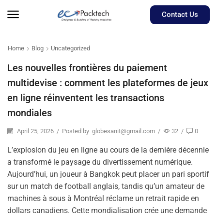
Contact Us
Home
Blog
Uncategorized
Les nouvelles frontières du paiement
multidevise : comment les plateformes de jeux
en ligne réinventent les transactions
mondiales
April 25, 2026
/
Posted by
globesanit@gmail.com
/
32
/
0
L’explosion du jeu en ligne au cours de la dernière décennie
a transformé le paysage du divertissement numérique.
Aujourd’hui, un joueur à Bangkok peut placer un pari sportif
sur un match de football anglais, tandis qu’un amateur de
machines à sous à Montréal réclame un retrait rapide en
dollars canadiens. Cette mondialisation crée une demande