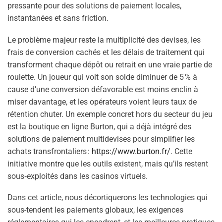
pressante pour des solutions de paiement locales,
instantanées et sans friction.
Le problème majeur reste la multiplicité des devises, les
frais de conversion cachés et les délais de traitement qui
transforment chaque dépôt ou retrait en une vraie partie de
roulette. Un joueur qui voit son solde diminuer de 5 % à
cause d’une conversion défavorable est moins enclin à
miser davantage, et les opérateurs voient leurs taux de
rétention chuter. Un exemple concret hors du secteur du jeu
est la boutique en ligne Burton, qui a déjà intégré des
solutions de paiement multidevises pour simplifier les
achats transfrontaliers :
https://www.burton.fr/
. Cette
initiative montre que les outils existent, mais qu’ils restent
sous‑exploités dans les casinos virtuels.
Dans cet article, nous décortiquerons les technologies qui
sous-tendent les paiements globaux, les exigences