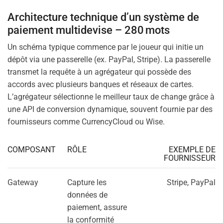
Architecture technique d’un système de
paiement multidevise – 280 mots
Un schéma typique commence par le joueur qui initie un
dépôt via une passerelle (ex. PayPal, Stripe). La passerelle
transmet la requête à un agrégateur qui possède des
accords avec plusieurs banques et réseaux de cartes.
L’agrégateur sélectionne le meilleur taux de change grâce à
une API de conversion dynamique, souvent fournie par des
fournisseurs comme CurrencyCloud ou Wise.
COMPOSANT
RÔLE
EXEMPLE DE
FOURNISSEUR
Gateway
Capture les
Stripe, PayPal
données de
paiement, assure
la conformité