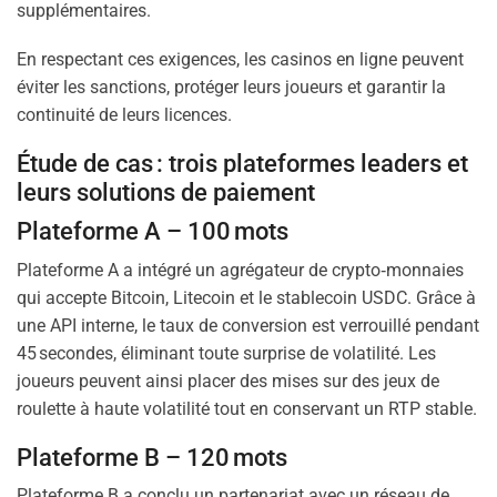
supplémentaires.
En respectant ces exigences, les casinos en ligne peuvent
éviter les sanctions, protéger leurs joueurs et garantir la
continuité de leurs licences.
Étude de cas : trois plateformes leaders et
leurs solutions de paiement
Plateforme A – 100 mots
Plateforme A a intégré un agrégateur de crypto‑monnaies
qui accepte Bitcoin, Litecoin et le stablecoin USDC. Grâce à
une API interne, le taux de conversion est verrouillé pendant
45 secondes, éliminant toute surprise de volatilité. Les
joueurs peuvent ainsi placer des mises sur des jeux de
roulette à haute volatilité tout en conservant un RTP stable.
Plateforme B – 120 mots
Plateforme B a conclu un partenariat avec un réseau de