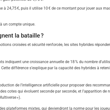
sse à 24,75 €, puis il utilise 10 € de ce montant pour jouer aux m
e à un compte unique.
ent la bataille ?
otions croisées et sécurité renforcée, les sites hybrides réponde
s indiquent une croissance annuelle de 18 % du nombre d’utilis
 Cette différence s’explique par la capacité des hybrides à reteni
oduction de l’intelligence artificielle pour proposer des recomm
 des cotes qui évoluent seconde par seconde, et l’apparition de
ultiverse »).
 des plateformes mixtes, qui deviendront la norme pour les joue