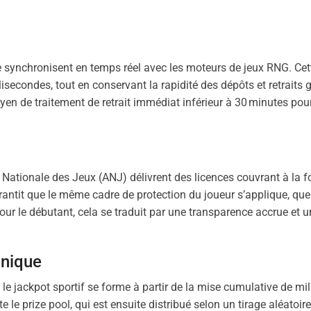
e synchronisent en temps réel avec les moteurs de jeux RNG. Cet
isecondes, tout en conservant la rapidité des dépôts et retraits 
en de traitement de retrait immédiat inférieur à 30 minutes pour
ationale des Jeux (ANJ) délivrent des licences couvrant à la fo
arantit que le même cadre de protection du joueur s’applique, que
our le débutant, cela se traduit par une transparence accrue et 
unique
e jackpot sportif se forme à partir de la mise cumulative de mil
 prize pool, qui est ensuite distribué selon un tirage aléatoir