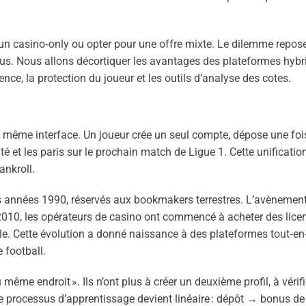
 un casino‑only ou opter pour une offre mixte. Le dilemme repose
 bonus. Nous allons décortiquer les avantages des plateformes hybr
ience, la protection du joueur et les outils d’analyse des cotes.
même interface. Un joueur crée un seul compte, dépose une fois
ité et les paris sur le prochain match de Ligue 1. Cette unification
ankroll.
 années 1990, réservés aux bookmakers terrestres. L’avènement 
 2010, les opérateurs de casino ont commencé à acheter des lice
e. Cette évolution a donné naissance à des plateformes tout‑en
e football.
u même endroit ». Ils n’ont plus à créer un deuxième profil, à vérif
 processus d’apprentissage devient linéaire : dépôt → bonus d