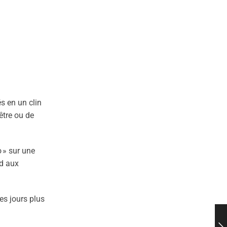
s en un clin
être ou de
 » sur une
nd aux
es jours plus