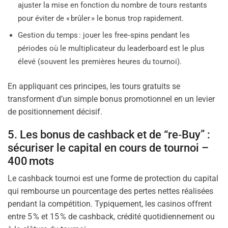
ajuster la mise en fonction du nombre de tours restants
pour éviter de « brûler » le bonus trop rapidement.
Gestion du temps : jouer les free‑spins pendant les
périodes où le multiplicateur du leaderboard est le plus
élevé (souvent les premières heures du tournoi).
En appliquant ces principes, les tours gratuits se
transforment d’un simple bonus promotionnel en un levier
de positionnement décisif.
5. Les bonus de cashback et de “re‑Buy” :
sécuriser le capital en cours de tournoi –
400 mots
Le cashback tournoi est une forme de protection du capital
qui rembourse un pourcentage des pertes nettes réalisées
pendant la compétition. Typiquement, les casinos offrent
entre 5 % et 15 % de cashback, crédité quotidiennement ou