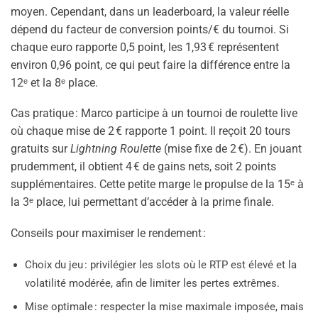
moyen. Cependant, dans un leaderboard, la valeur réelle
dépend du facteur de conversion points/€ du tournoi. Si
chaque euro rapporte 0,5 point, les 1,93 € représentent
environ 0,96 point, ce qui peut faire la différence entre la
12ᵉ et la 8ᵉ place.
Cas pratique : Marco participe à un tournoi de roulette live
où chaque mise de 2 € rapporte 1 point. Il reçoit 20 tours
gratuits sur
Lightning Roulette
(mise fixe de 2 €). En jouant
prudemment, il obtient 4 € de gains nets, soit 2 points
supplémentaires. Cette petite marge le propulse de la 15ᵉ à
la 3ᵉ place, lui permettant d’accéder à la prime finale.
Conseils pour maximiser le rendement :
Choix du jeu : privilégier les slots où le RTP est élevé et la
volatilité modérée, afin de limiter les pertes extrêmes.
Mise optimale : respecter la mise maximale imposée, mais