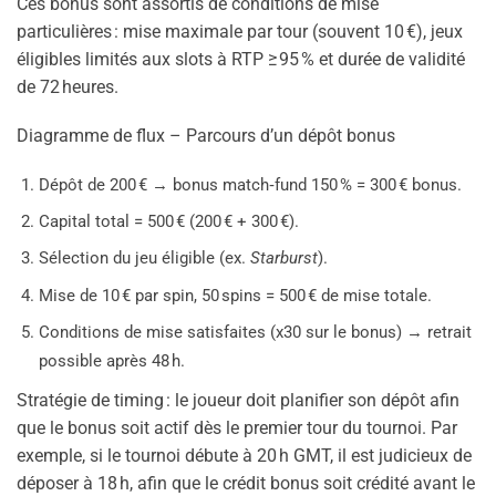
Ces bonus sont assortis de conditions de mise
particulières : mise maximale par tour (souvent 10 €), jeux
éligibles limités aux slots à RTP ≥ 95 % et durée de validité
de 72 heures.
Diagramme de flux – Parcours d’un dépôt bonus
Dépôt de 200 € → bonus match‑fund 150 % = 300 € bonus.
Capital total = 500 € (200 € + 300 €).
Sélection du jeu éligible (ex.
Starburst
).
Mise de 10 € par spin, 50 spins = 500 € de mise totale.
Conditions de mise satisfaites (x30 sur le bonus) → retrait
possible après 48 h.
Stratégie de timing : le joueur doit planifier son dépôt afin
que le bonus soit actif dès le premier tour du tournoi. Par
exemple, si le tournoi débute à 20 h GMT, il est judicieux de
déposer à 18 h, afin que le crédit bonus soit crédité avant le