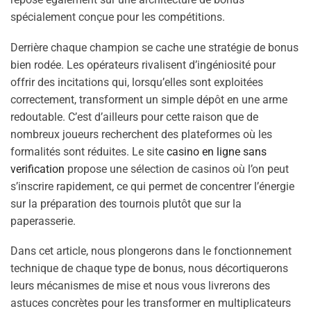
spécialement conçue pour les compétitions.
Derrière chaque champion se cache une stratégie de bonus
bien rodée. Les opérateurs rivalisent d’ingéniosité pour
offrir des incitations qui, lorsqu’elles sont exploitées
correctement, transforment un simple dépôt en une arme
redoutable. C’est d’ailleurs pour cette raison que de
nombreux joueurs recherchent des plateformes où les
formalités sont réduites. Le site
casino en ligne sans
verification
propose une sélection de casinos où l’on peut
s’inscrire rapidement, ce qui permet de concentrer l’énergie
sur la préparation des tournois plutôt que sur la
paperasserie.
Dans cet article, nous plongerons dans le fonctionnement
technique de chaque type de bonus, nous décortiquerons
leurs mécanismes de mise et nous vous livrerons des
astuces concrètes pour les transformer en multiplicateurs