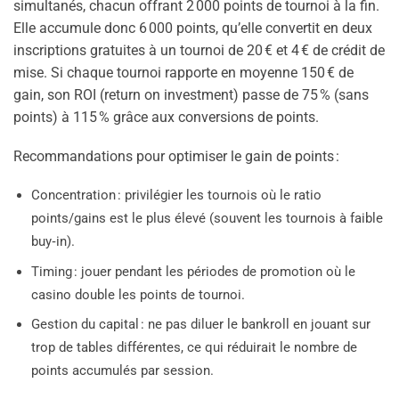
simultanés, chacun offrant 2 000 points de tournoi à la fin.
Elle accumule donc 6 000 points, qu’elle convertit en deux
inscriptions gratuites à un tournoi de 20 € et 4 € de crédit de
mise. Si chaque tournoi rapporte en moyenne 150 € de
gain, son ROI (return on investment) passe de 75 % (sans
points) à 115 % grâce aux conversions de points.
Recommandations pour optimiser le gain de points :
Concentration : privilégier les tournois où le ratio
points/gains est le plus élevé (souvent les tournois à faible
buy‑in).
Timing : jouer pendant les périodes de promotion où le
casino double les points de tournoi.
Gestion du capital : ne pas diluer le bankroll en jouant sur
trop de tables différentes, ce qui réduirait le nombre de
points accumulés par session.