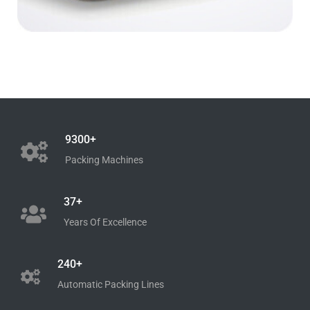
9300+
Packing Machines
37+
Years Of Excellence
240+
Automatic Packing Lines