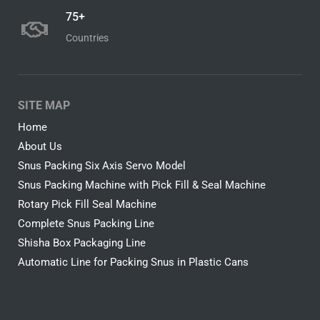
75+
Countries
SITE MAP
Home
About Us
Snus Packing Six Axis Servo Model
Snus Packing Machine with Pick Fill & Seal Machine
Rotary Pick Fill Seal Machine
Complete Snus Packing Line
Shisha Box Packaging Line
Automatic Line for Packing Snus in Plastic Cans