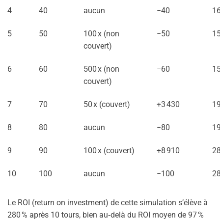
4
40
aucun
−40
16
5
50
100 x (non
−50
15
couvert)
6
60
500 x (non
−60
15
couvert)
7
70
50 x (couvert)
+3 430
19
8
80
aucun
−80
19
9
90
100 x (couvert)
+8 910
28
10
100
aucun
−100
28
Le ROI (return on investment) de cette simulation s’élève à
280 % après 10 tours, bien au‑delà du ROI moyen de 97 %