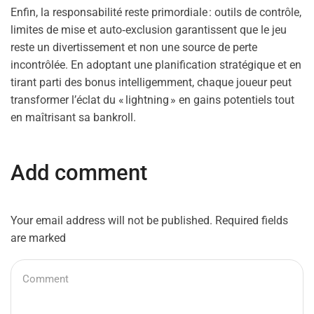
Enfin, la responsabilité reste primordiale : outils de contrôle,
limites de mise et auto‑exclusion garantissent que le jeu
reste un divertissement et non une source de perte
incontrôlée. En adoptant une planification stratégique et en
tirant parti des bonus intelligemment, chaque joueur peut
transformer l’éclat du « lightning » en gains potentiels tout
en maîtrisant sa bankroll.
Add comment
Your email address will not be published. Required fields
are marked