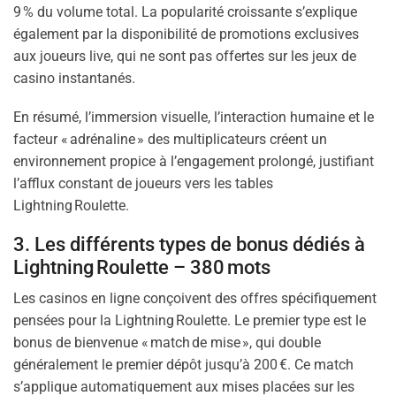
9 % du volume total. La popularité croissante s’explique
également par la disponibilité de promotions exclusives
aux joueurs live, qui ne sont pas offertes sur les jeux de
casino instantanés.
En résumé, l’immersion visuelle, l’interaction humaine et le
facteur « adrénaline » des multiplicateurs créent un
environnement propice à l’engagement prolongé, justifiant
l’afflux constant de joueurs vers les tables
Lightning Roulette.
3. Les différents types de bonus dédiés à
Lightning Roulette – 380 mots
Les casinos en ligne conçoivent des offres spécifiquement
pensées pour la Lightning Roulette. Le premier type est le
bonus de bienvenue « match de mise », qui double
généralement le premier dépôt jusqu’à 200 €. Ce match
s’applique automatiquement aux mises placées sur les