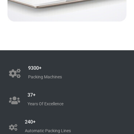
9300+
Packing Machines
37+
Years Of Excellence
240+
Automatic Packing Lines