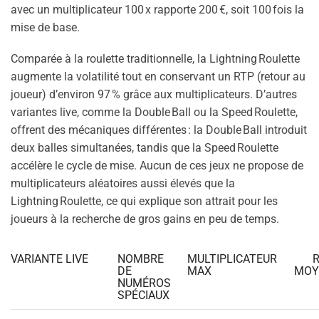
avec un multiplicateur 100 x rapporte 200 €, soit 100 fois la
mise de base.
Comparée à la roulette traditionnelle, la Lightning Roulette
augmente la volatilité tout en conservant un RTP (retour au
joueur) d’environ 97 % grâce aux multiplicateurs. D’autres
variantes live, comme la Double Ball ou la Speed Roulette,
offrent des mécaniques différentes : la Double Ball introduit
deux balles simultanées, tandis que la Speed Roulette
accélère le cycle de mise. Aucun de ces jeux ne propose de
multiplicateurs aléatoires aussi élevés que la
Lightning Roulette, ce qui explique son attrait pour les
joueurs à la recherche de gros gains en peu de temps.
VARIANTE LIVE
NOMBRE
MULTIPLICATEUR
DE
MAX
MOY
NUMÉROS
SPÉCIAUX