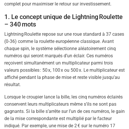
complet pour maximiser le retour sur investissement.
1. Le concept unique de Lightning Roulette
– 340 mots
Lightning Roulette repose sur une roue standard à 37 cases
(0‑36) comme la roulette européenne classique. Avant
chaque spin, le système sélectionne aléatoirement cinq
numéros qui seront marqués d’un éclair. Ces numéros
reçoivent simultanément un multiplicateur parmi trois
valeurs possibles : 50 x, 100 x ou 500 x. Le multiplicateur est
affiché pendant la phase de mise et reste visible jusqu’au
résultat.
Lorsque le croupier lance la bille, les cinq numéros éclairés
conservent leurs multiplicateurs même s’ils ne sont pas
gagnants. Si la bille s’arrête sur l’un de ces numéros, le gain
de la mise correspondante est multiplié par le facteur
indiqué. Par exemple, une mise de 2 € sur le numéro 17