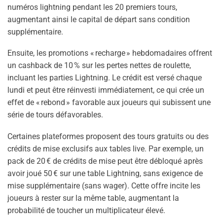
numéros lightning pendant les 20 premiers tours,
augmentant ainsi le capital de départ sans condition
supplémentaire.
Ensuite, les promotions « recharge » hebdomadaires offrent
un cashback de 10 % sur les pertes nettes de roulette,
incluant les parties Lightning. Le crédit est versé chaque
lundi et peut être réinvesti immédiatement, ce qui crée un
effet de « rebond » favorable aux joueurs qui subissent une
série de tours défavorables.
Certaines plateformes proposent des tours gratuits ou des
crédits de mise exclusifs aux tables live. Par exemple, un
pack de 20 € de crédits de mise peut être débloqué après
avoir joué 50 € sur une table Lightning, sans exigence de
mise supplémentaire (sans wager). Cette offre incite les
joueurs à rester sur la même table, augmentant la
probabilité de toucher un multiplicateur élevé.