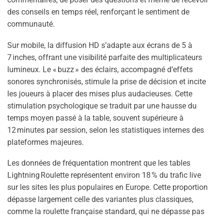
des conseils en temps réel, renforçant le sentiment de
communauté.
Sur mobile, la diffusion HD s’adapte aux écrans de 5 à
7 inches, offrant une visibilité parfaite des multiplicateurs
lumineux. Le « buzz » des éclairs, accompagné d’effets
sonores synchronisés, stimule la prise de décision et incite
les joueurs à placer des mises plus audacieuses. Cette
stimulation psychologique se traduit par une hausse du
temps moyen passé à la table, souvent supérieure à
12 minutes par session, selon les statistiques internes des
plateformes majeures.
Les données de fréquentation montrent que les tables
Lightning Roulette représentent environ 18 % du trafic live
sur les sites les plus populaires en Europe. Cette proportion
dépasse largement celle des variantes plus classiques,
comme la roulette française standard, qui ne dépasse pas