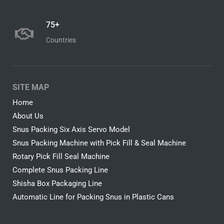
75+
Countries
SITE MAP
Home
About Us
Snus Packing Six Axis Servo Model
Snus Packing Machine with Pick Fill & Seal Machine
Rotary Pick Fill Seal Machine
Complete Snus Packing Line
Shisha Box Packaging Line
Automatic Line for Packing Snus in Plastic Cans