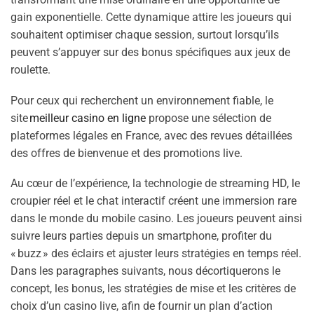
gain exponentielle. Cette dynamique attire les joueurs qui
souhaitent optimiser chaque session, surtout lorsqu’ils
peuvent s’appuyer sur des bonus spécifiques aux jeux de
roulette.
Pour ceux qui recherchent un environnement fiable, le
site
meilleur casino en ligne
propose une sélection de
plateformes légales en France, avec des revues détaillées
des offres de bienvenue et des promotions live.
Au cœur de l’expérience, la technologie de streaming HD, le
croupier réel et le chat interactif créent une immersion rare
dans le monde du mobile casino. Les joueurs peuvent ainsi
suivre leurs parties depuis un smartphone, profiter du
« buzz » des éclairs et ajuster leurs stratégies en temps réel.
Dans les paragraphes suivants, nous décortiquerons le
concept, les bonus, les stratégies de mise et les critères de
choix d’un casino live, afin de fournir un plan d’action