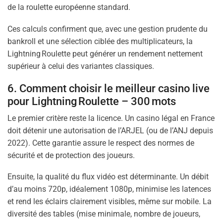
de la roulette européenne standard.
Ces calculs confirment que, avec une gestion prudente du
bankroll et une sélection ciblée des multiplicateurs, la
Lightning Roulette peut générer un rendement nettement
supérieur à celui des variantes classiques.
6. Comment choisir le meilleur casino live
pour Lightning Roulette – 300 mots
Le premier critère reste la licence. Un casino légal en France
doit détenir une autorisation de l’ARJEL (ou de l’ANJ depuis
2022). Cette garantie assure le respect des normes de
sécurité et de protection des joueurs.
Ensuite, la qualité du flux vidéo est déterminante. Un débit
d’au moins 720p, idéalement 1080p, minimise les latences
et rend les éclairs clairement visibles, même sur mobile. La
diversité des tables (mise minimale, nombre de joueurs,