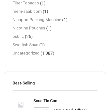
(1)
Filter Tobacco
(1)
mem-saab.com
(1)
Nicopod Packing Machine
(1)
Nicotine Pouches
(26)
public
(1)
Swedish Snus
(1,087)
Uncategorized
Best-Selling
Snus Tin Can