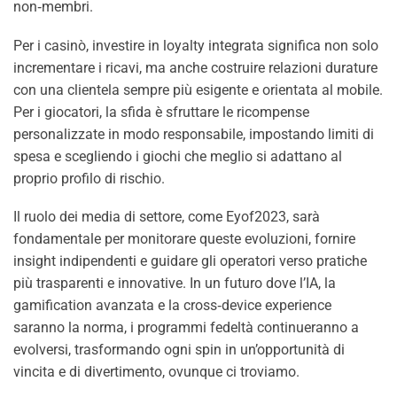
non‑membri.
Per i casinò, investire in loyalty integrata significa non solo
incrementare i ricavi, ma anche costruire relazioni durature
con una clientela sempre più esigente e orientata al mobile.
Per i giocatori, la sfida è sfruttare le ricompense
personalizzate in modo responsabile, impostando limiti di
spesa e scegliendo i giochi che meglio si adattano al
proprio profilo di rischio.
Il ruolo dei media di settore, come Eyof2023, sarà
fondamentale per monitorare queste evoluzioni, fornire
insight indipendenti e guidare gli operatori verso pratiche
più trasparenti e innovative. In un futuro dove l’IA, la
gamification avanzata e la cross‑device experience
saranno la norma, i programmi fedeltà continueranno a
evolversi, trasformando ogni spin in un’opportunità di
vincita e di divertimento, ovunque ci troviamo.