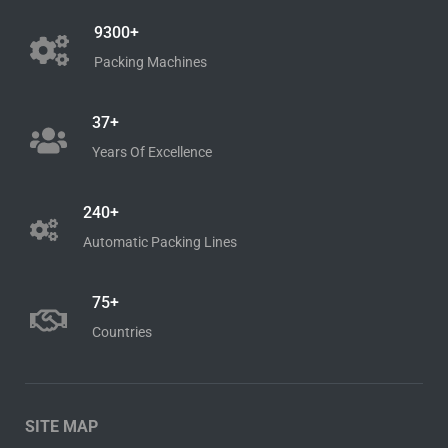
9300+
Packing Machines
37+
Years Of Excellence
240+
Automatic Packing Lines
75+
Countries
SITE MAP