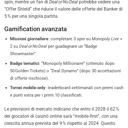
spin, mentre un fan di
Deal or No Deal
potrebbe vedere una
“Offer Shield” che riduce il valore delle offerte del Banker di
5 % per una singola partita.
Gamification avanzata
Missioni giornaliere
: completare 3 spin su
Monopoly Live
+
2 su
Deal or No Deal
per guadagnare un “Badge
Showmaster”.
Badge tematici
: “Monopoly Millionaire” (ottenuto dopo
50 Golden Tickets) o “Deal Dynamo” (dopo 30 accettazioni
di offerte rischiose).
Tornei mobile‑only
: leaderboard settimanali con premi cash
e punti extra per i primi 10 classificati.
Le previsioni di mercato indicano che entro il 2028 il 62 %
dei giocatori di casinò online sarà “mobile‑first”, con una
crescita annua prevista del 9 % rispetto al 2024. Questo