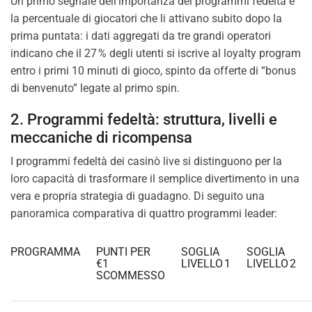
Un primo segnale dell’importanza dei programmi fedeltà è
la percentuale di giocatori che li attivano subito dopo la
prima puntata: i dati aggregati da tre grandi operatori
indicano che il 27 % degli utenti si iscrive al loyalty program
entro i primi 10 minuti di gioco, spinto da offerte di “bonus
di benvenuto” legate al primo spin.
2. Programmi fedeltà: struttura, livelli e
meccaniche di ricompensa
I programmi fedeltà dei casinò live si distinguono per la
loro capacità di trasformare il semplice divertimento in una
vera e propria strategia di guadagno. Di seguito una
panoramica comparativa di quattro programmi leader:
PROGRAMMA
PUNTI PER
SOGLIA
SOGLIA
€1
LIVELLO 1
LIVELLO 2
SCOMMESSO