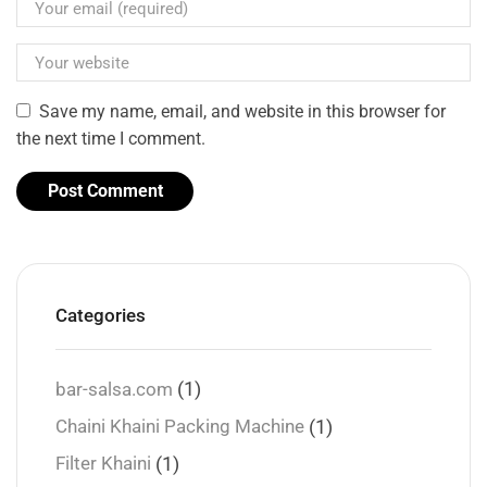
Save my name, email, and website in this browser for
the next time I comment.
Categories
(1)
bar-salsa.com
(1)
Chaini Khaini Packing Machine
(1)
Filter Khaini