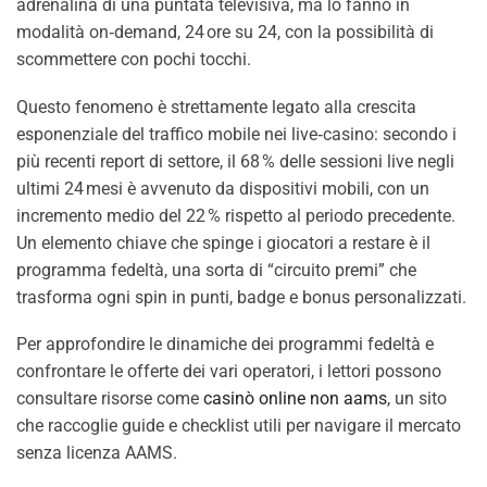
adrenalina di una puntata televisiva, ma lo fanno in
modalità on‑demand, 24 ore su 24, con la possibilità di
scommettere con pochi tocchi.
Questo fenomeno è strettamente legato alla crescita
esponenziale del traffico mobile nei live‑casino: secondo i
più recenti report di settore, il 68 % delle sessioni live negli
ultimi 24 mesi è avvenuto da dispositivi mobili, con un
incremento medio del 22 % rispetto al periodo precedente.
Un elemento chiave che spinge i giocatori a restare è il
programma fedeltà, una sorta di “circuito premi” che
trasforma ogni spin in punti, badge e bonus personalizzati.
Per approfondire le dinamiche dei programmi fedeltà e
confrontare le offerte dei vari operatori, i lettori possono
consultare risorse come
casinò online non aams
, un sito
che raccoglie guide e checklist utili per navigare il mercato
senza licenza AAMS.