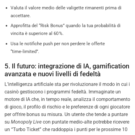
Valuta il valore medio delle valigette rimanenti prima di
accettare.
Approfitta del “Risk Bonus” quando la tua probabilità di
vincita è superiore al 60 %.
Usa le notifiche push per non perdere le offerte
“time‑limited”.
5. Il futuro: integrazione di IA, gamification
avanzata e nuovi livelli di fedeltà
L’intelligenza artificiale sta per rivoluzionare il modo in cui i
casinò gestiscono i programmi fedeltà. Immaginate un
motore di IA che, in tempo reale, analizza il comportamento
di gioco, il profilo di rischio e le preferenze di ogni giocatore
per offrire bonus su misura. Un utente che tende a puntare
su
Monopoly Live
con puntate medio‑alte potrebbe ricevere
un “Turbo Ticket” che raddoppia i punti per le prossime 10