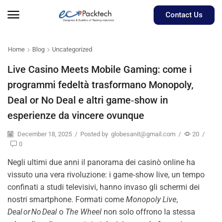
Contact Us
Home
Blog
Uncategorized
Live Casino Meets Mobile Gaming: come i
programmi fedeltà trasformano Monopoly,
Deal or No Deal e altri game‑show in
esperienze da vincere ovunque
December 18, 2025
/
Posted by
globesanit@gmail.com
/
20
/
0
Negli ultimi due anni il panorama dei casinò online ha
vissuto una vera rivoluzione: i game‑show live, un tempo
confinati a studi televisivi, hanno invaso gli schermi dei
nostri smartphone. Formati come
Monopoly Live
,
Deal or No Deal
o
The Wheel
non solo offrono la stessa