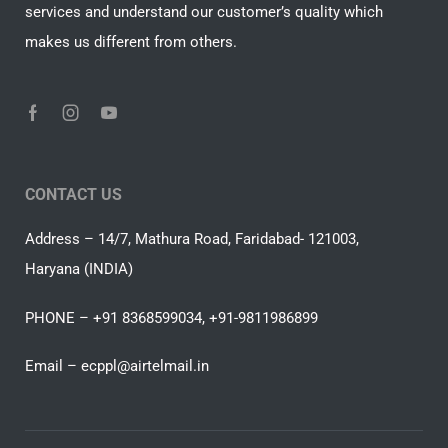
services and understand our customer’s quality which
makes us different from others.
CONTACT US
Address – 14/7, Mathura Road, Faridabad- 121003,
Haryana (INDIA)
PHONE – +91 8368599034, +91-9811986899
Email –
ecppl@airtelmail.in